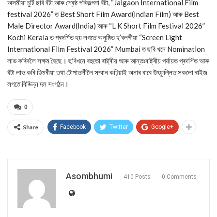
অসমীয়া চুটি ছবি বঁটা আৰু শ্ৰেষ্ঠ পৰিকল্পনা বঁটা, “Jalgaon International Film
festival 2026” ত Best Short Film Award(Indian Film) আৰু Best
Male Director Award(India) আৰু “L K Short Film Festival 2026”
Kochi Kerala ত প্ৰদৰ্শিত হয় লগতে অনুষ্ঠিত হ’বলগীয়া “Screen Light
International Film Festival 2026” Mumbai ত ছবি খনে Nomination
লাভ কৰিবলৈ সক্ষম হৈছে। ছবিখনে বহুতো ৰাষ্ট্ৰীয় আৰু আন্তঃৰাষ্ট্ৰীয় পৰ্যায়ত প্ৰদৰ্শিত আৰু
বঁটা লাভ কৰি ডিমৰীয়া তথা টোপাতলীলৈ সম্মান কঢ়িয়াই অনাৰ বাবে উৎফুল্লিত সকলো ৰাইজ
লগতে বিভিন্ন দল সংগঠন।
0
Share
Facebook
Twitter
Google+
Asombhumi
410 Posts
0 Comments