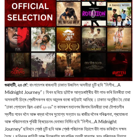
গুৱাহাটী, ২৩ মে’:
বাংলাদেশৰ ৰাজধানী ঢাকাত উজলিল অসমীয়া চুটি ছবি “নিশীথ…A
Midnight Journey”। যিখন ছবিয়ে দুটাকৈ আন্তঃৰাষ্ট্ৰীয় বঁটা লাভ কৰি ডিমৰীয়া তথা
অসমবাসী চিত্ৰ প্ৰেমীসকলৰ বাবে আনন্দৰ বতৰা কঢ়িয়াই আনিছে। ঢাকাত অনুষ্ঠিত হৈ যোৱা
“ঢাকা গ্লোবেল ফিল্ম এৱাৰ্ড ২০২৬” ত কামৰূপ মহানগৰ জিলাৰ ডিমৰীয়া তথা টোপাতলীৰ
স্বৰ্গীয় পবেন দলৈ আৰু ৰম্ভা দলৈৰ সুযোগ্য সন্তান ডঃ ৰাজীৱ দলৈৰ পৰিকল্পনা, প্ৰযোজনা
আৰু পৰিচালনাৰে পৃথিৱী ক্ৰিয়েচনৰ বেনাৰত নিৰ্মিত ছবি “নিশীথ…A Midnight
Journey” ছবিখনে শ্ৰেষ্ঠ চুটি ছবি আৰু শ্ৰেষ্ঠ পৰিচালক হিচাপে বঁটা লাভ কৰিবলৈ সক্ষম
হৈছে। ছবিখনৰ কাহিনী আৰু চিত্ৰনাট্য সাংবাদিক তুলসী মান্তাৰ, সহঃ পৰিচালক হিচাপে