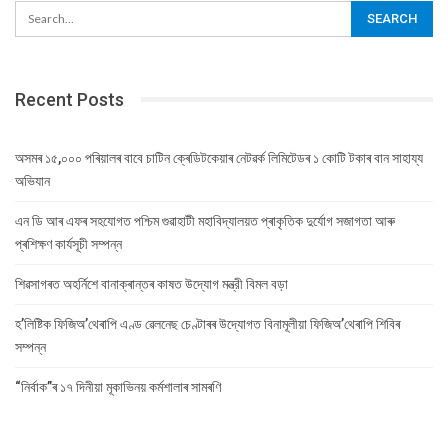
Recent Posts
অসমৰ ১৫,০০০ পৰিয়ালৰ বাবে চাটিন ক্ৰেডিটকেয়াৰ নেটৱৰ্ক লিমিটেডৰ ১ কোটি টকাৰ বান সাহায্য
অভিযান
এন ডি আৰ এফৰ সহযোগত পশ্চিম গুৱাহাটী মহাবিদ্যালয়ত প্ৰাকৃতিক দুৰ্যোগ সজাগতা আৰু
প্ৰশিক্ষণ কাৰ্যসূচী সম্পন্ন
শিৱসাগৰত অহৰ্নিশে বানাক্ৰান্তৰ কাষত উদ্যোগ মন্ত্রী বিমল বড়া
হ’লিষ্টিক ফিজিঅ’থেৰাপি এণ্ড ৱেলনেছ চেণ্টাৰৰ উদ্যোগত বিনামূলীয়া ফিজিঅ’থেৰাপি শিবিৰ
সম্পন্ন
“নিৰ্বাক”ৰ ১৭ দিনীয়া মূকাভিনয় কৰ্মশালাৰ সামৰণি