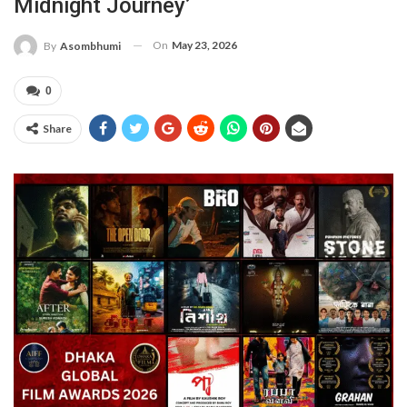
Midnight Journey’
On
May 23, 2026
By
Asombhumi
0
Share