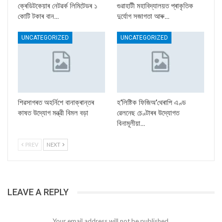
ক্ৰেডিটকেয়াৰ নেটৱৰ্ক লিমিটেডৰ ১
গুৱাহাটী মহাবিদ্যালয়ত প্ৰাকৃতিক
কোটি টকাৰ বান…
দুৰ্যোগ সজাগতা আৰু…
UNCATEGORIZED
UNCATEGORIZED
শিৱসাগৰত অহৰ্নিশে বানাক্ৰান্তৰ
হ’লিষ্টিক ফিজিঅ’থেৰাপি এণ্ড
কাষত উদ্যোগ মন্ত্রী বিমল বড়া
ৱেলনেছ চেণ্টাৰৰ উদ্যোগত
বিনামূলীয়া…
PREV
NEXT
LEAVE A REPLY
Your email address will not be published.