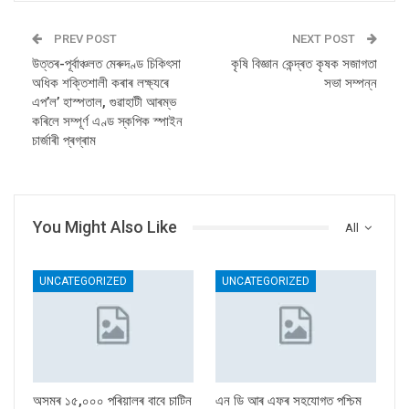
PREV POST
NEXT POST
উত্তৰ-পূৰ্বাঞ্চলত মেৰুদণ্ড চিকিৎসা
কৃষি বিজ্ঞান কেন্দ্ৰত কৃষক সজাগতা
অধিক শক্তিশালী কৰাৰ লক্ষ্যৰে
সভা সম্পন্ন
এপ’ল’ হাস্পতাল, গুৱাহাটী আৰম্ভ
কৰিলে সম্পূর্ণ এণ্ড স্কপিক স্পাইন
চাৰ্জাৰী প্ৰগ্ৰাম
You Might Also Like
All
UNCATEGORIZED
UNCATEGORIZED
অসমৰ ১৫,০০০ পৰিয়ালৰ বাবে চাটিন
এন ডি আৰ এফৰ সহযোগত পশ্চিম