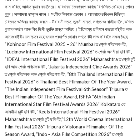
কাম কৰিছে অজিত কুমাৰ বৰদলৈয়ে। ছবিখনৰ চিত্ৰগ্ৰহণ কৰিছে বিশ্বজিত কোঁৱৰে। পোহৰ
বুবুৰ। সম্পাদনা ভাস্কৰ ৰাগৰ । সংগীত দিলৰাজ ডেকাৰ । আনহাতে ছবিখনৰ বিভিন্ন
চৰিত্ৰত অভিনয় কৰিছে ক্ৰমে – উষাৰানী দত্ত, তুলসী মান্তা, লগতে ডঃ ৰাজীৱ দলৈ, অজিত
কুমাৰ বৰদলৈ আৰু শিশু শিল্পী ভূৱঞ্চি মান্তা আদিয়ে। ইতিমধ্যে ছবিখনে বহুতো ৰাষ্ট্ৰীয় আৰু
আন্তঃৰাষ্ট্ৰীয় চলচ্চিত্ৰ মহোৎসৱত প্ৰদৰ্শিত হোৱাৰ লগতে বঁটা লাভ কৰিবলৈ সক্ষম হৈছে।
“Kohinoor Film Festival 2025 – 26” Mumbai ত শ্ৰেষ্ঠ পৰিচালক বঁটা,
“Lucknow International Film Festival 2026” ত শ্ৰেষ্ঠ অসমীয়া ছবি বঁটা,
“IDEAL International Film Festival 2026” Maharashtra ত শ্ৰেষ্ঠ চুটি
ছবি আৰু শ্ৰেষ্ঠ পৰিচালক বঁটা, “Jakarta Independent Cine Awards 2026”
ত শ্ৰেষ্ঠ পৰিচালক আৰু শ্ৰেষ্ঠ পৰিকল্পনা বঁটা, “8th Thailand International Film
Festival 2026” ত Thailand Best Filmmaker Of The Year Award,
“The Indian Independent Film Festival 6th Season” Tripura ত
Best Filmmaker Of The Year Award, ISFFA “6th Indian
International Star Film Festival Awards 2026” Kolkata ত ৩য়
আসমীয়া চুটি ছবি বঁটা, “Reels International Film Festival 2026″
Maharashtra ত শ্ৰেষ্ঠ চুটি ছবি বঁটা,”12th World Cinema International
Film Festival 2026” Tripura ত Visionary Filmmaker Of The
Season Award, “Indo – Asia Film Competition 2026” ত শ্ৰেষ্ঠ