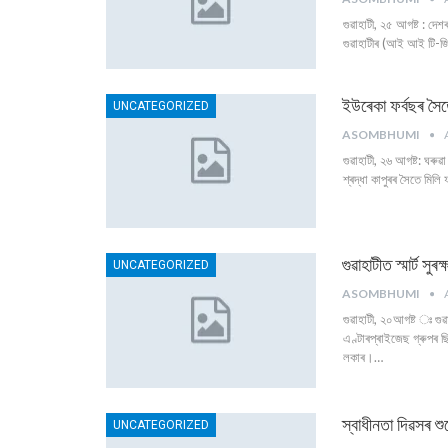
গুৱাহাটী, ২৫ আগষ্ট : দেশৰ
গুৱাহাটীৰ (আই আই টি-জি)
ইউৰেকা ফৰ্বছৰ সৈত
UNCATEGORIZED
ASOMBHUMI
গুৱাহাটী, ২৬ আগষ্ট: ঘৰুৱ
শ্ৰদ্ধা কাপুৰৰ সৈতে মিলি
গুৱাহাটীত স্মাৰ্ট স
UNCATEGORIZED
ASOMBHUMI
গুৱাহাটী, ২০আগষ্ট ঃ গুৱা
এণ্টাৰপ্ৰাইজেছ গ্ৰুপৰ ছি
লকাৰ।
…
স্বাধীনতা দিৱসৰ শু
UNCATEGORIZED