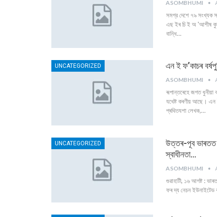
ASOMBHUMI
সমগ্র দেশে ৭৯ সংখ্যক স্ব
এছ ইৰ চি ই অ 'আশীষ কুমা
বান্ধি
…
এন ই ফ’কাচৰ বৰ্ষপুৰ্
UNCATEGORIZED
ASOMBHUMI
ৰূপান্তৰেহে জগত ধুনীয়া
যথেষ্ট কৰণীয় আছে। এন
প্ৰথিতযশা লেখক,
…
উত্তৰ-পূব ভাৰতত ‘
UNCATEGORIZED
স্বাধীনতা…
ASOMBHUMI
গুৱাহাটী, ১৬ আগষ্ট : ভাৰত
ফৰ দ্য নেচন ইউনাইটেড বা