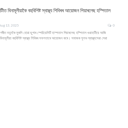
টীত বিনামূলীয়াকৈ বহুবিশিষ্ট স্বাস্থ্য শিবিৰৰ আয়োজন পিয়াৰলেছ হস্পিতাল
Aug 13, 2025
0
নগৰীত নতুনকৈ মুকলি হোৱা ছুপাৰ স্পেচিয়েলিটি হাস্পতাল পিয়াৰলেছ হস্পিতাল গুৱাহাটীয়ে আজি
িনামূলীয়া বহুবিশিষ্ট স্বাস্থ্য শিবিৰৰ সফলতাৰে আয়োজন কৰে। সমাজক সুলভ স্বাস্থ্যসেৱা সেৱা