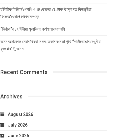
হ’লিষ্টিক ফিজিঅ’থেৰাপি এণ্ড ৱেলনেছ চেণ্টাৰৰ উদ্যোগত বিনামূলীয়া
ফিজিঅ’থেৰাপি শিবিৰ সম্পন্ন
“নিৰ্বাক”ৰ ১৭ দিনীয়া মূকাভিনয় কৰ্মশালাৰ সামৰণি
অসম অসামৰিক সেৱাৰ বিষয়া বিমল ডেকাৰ কবিতা পুথি “পানীডোঙাৰ বেঙুনীয়া
ফুলবোৰ” উন্মোচন
Recent Comments
Archives
August 2026
July 2026
June 2026