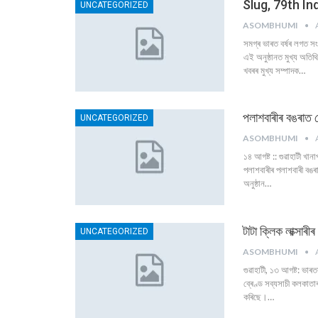
Slug, 79th I
UNCATEGORIZED
ASOMBHUMI
সমগ্ৰ ভাৰত বৰ্ষৰ লগত স
এই অনুষ্ঠানত মুখ্য অতি
খবৰৰ মুখ্য সম্পাদক
…
পলাশবাৰীৰ বঙৰাত মো
UNCATEGORIZED
ASOMBHUMI
১৪ আগষ্ট :: গুৱাহাটী খান
পলাশবাৰীৰ পলাশবাৰী বঙৰা
অনুষ্ঠান
…
টাটা ক্লিক লাক্সাৰী
UNCATEGORIZED
ASOMBHUMI
গুৱাহাটী, ১৩ আগষ্ট: ভাৰত
ব্ৰেণ্ড সব্যসাচী কলকাতা
কৰিছে।
…