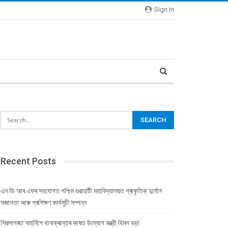
Sign In
Recent Posts
এন ডি আৰ এফৰ সহযোগত পশ্চিম গুৱাহাটী মহাবিদ্যালয়ত প্ৰাকৃতিক দুৰ্যোগ
সজাগতা আৰু প্ৰশিক্ষণ কাৰ্যসূচী সম্পন্ন
শিৱসাগৰত অহৰ্নিশে বানাক্ৰান্তৰ কাষত উদ্যোগ মন্ত্রী বিমল বড়া