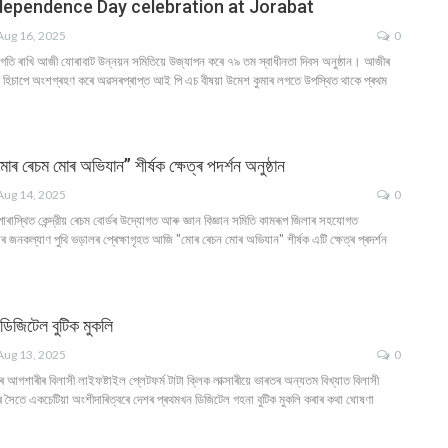
ndependence Day celebration at Jorabat
Aug 16, 2025
0
ংগতি ৰাখি আজী যোৰাবাট উন্নয়ন সমিতিয়ে উজ্যাপন কৰে ৭৯ তম স্বাধীনতা দিবস অনুষ্ঠান। আজীৰ
থি হিচাপে অংশগ্ৰহণ কৰে অৱসৰপ্ৰাপ্ত আই পি এচ বীষয়া উমেশ কুমাৰ লগতে উপস্থিত থাকে প্ৰথম
ৰ ৰেচম মোৰ অভিযান” শীৰ্ষক ক্ষেত্ৰ পদৰ্শন অনুষ্ঠান
Aug 14, 2025
0
াপাৰাস্থিত কেন্দ্রীয় ৰেচম বোর্ডৰ উদ্যোগত আৰু জ্ঞান বিজ্ঞান সমিতি কামৰূপ জিলাৰ সহযোগত
ৰ জনকল্যাণ পুথি ভড়ালৰ প্ৰেক্ষাগৃহত আজি "মোৰ ৰেচন মোৰ অভিযান" শীৰ্ষক এটি ক্ষেত্ৰ প্ৰদৰ্শন
ৰ ডিজিটেল বুটিক মুকলি
Aug 13, 2025
0
ৰ আগশাৰীৰ বিলাসী লাইফষ্টাইল প্লেটফৰ্ম টাটা ক্লিক লাক্সাৰীয়ে ভাৰতৰ অন্যতম বিখ্যাত বিলাসী
ৰ সৈতে একচেটিয়া অংশীদাৰিত্বৰে দেশৰ প্ৰথমখন ডিজিটেল গহনা বুটিক মুকলি কৰাৰ কথা ঘোষণা