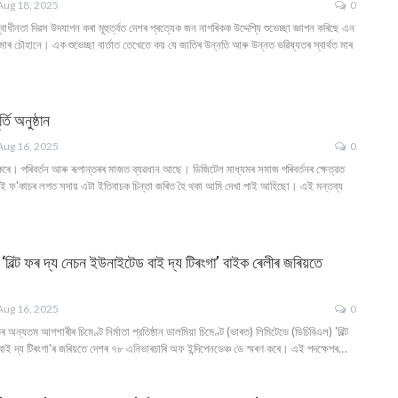
Aug 18, 2025
0
াধীনতা দিৱস উদযাপন কৰা মূহুর্ত্বত দেশৰ প্ৰত্যেক জন নাগৰিকক উদ্দেশ্যি শুভেচ্ছা জ্ঞাপন কৰিছে এন
ৰ চৌহানে। এক শুভেচ্ছা বাৰ্তাত তেখেতে কয় যে জাতিৰ উন্নতি আৰু উন্নত ভৱিষ্যতৰ স্বাৰ্থত মাৰ
তি অনুষ্ঠান
Aug 16, 2025
0
 কৰে। পৰিবৰ্তন আৰু ৰূপান্তৰৰ মাজত ব্যৱধান আছে। ডিজিটেল মাধ্যমৰ সমাজ পৰিবৰ্তনৰ ক্ষেত্রত
 ই ফ'কাচৰ লগত সদায় এটা ইতিবাচক চিন্তা জৰিত হৈ থকা আমি দেখা পাই আহিছো। এই মন্তব্য
বিল্ট ফৰ দ্য নেচন ইউনাইটেড বাই দ্য টিৰংগা’ বাইক ৰেলীৰ জৰিয়তে
Aug 16, 2025
0
ৰ অন্যতম আগশাৰীৰ চিমেণ্ট নির্মাতা প্রতিষ্ঠান ডালমিয়া চিমেণ্ট (ভাৰত) লিমিটেডে (ডিচিবিএল) 'বিল্ট
ই দ্য টিৰংগা'ৰ জৰিয়তে দেশৰ ৭৮ এনিভাৰচাৰি অফ ইন্দিপেনডেঞ্চ ডে স্মৰণ কৰে। এই পদক্ষেপৰ
…