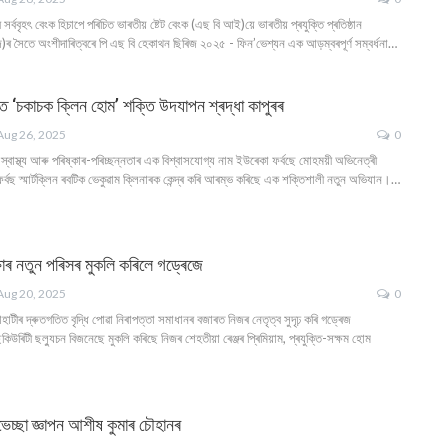
 সৰ্ববৃহৎ বেংক হিচাপে পৰিচিত ভাৰতীয় ষ্টেট বেংক (এছ বি আই)য়ে ভাৰতীয় প্ৰযুক্তি প্ৰতিষ্ঠান
ৰ সৈতে অংশীদাৰিত্বৰে পি এছ বি হেকাথন ছিৰিজ ২০২৫ - ফিন’ভেশ্যন এক আড়ম্বৰপূৰ্ণ সম্বৰ্ধনা
…
ে ‘চকাচক ক্লিন হোম’ শক্তি উদযাপন শ্ৰদ্ধা কাপুৰৰ
Aug 26, 2025
0
া স্বাস্থ্য আৰু পৰিষ্কাৰ-পৰিচ্ছন্নতাৰ এক বিশ্বাসযোগ্য নাম ইউৰেকা ফৰ্বছে মোহময়ী অভিনেত্ৰী
 ফৰ্বছ স্মাৰ্টক্লিন ৰবটিক ভেকুৱাম ক্লিনাৰক কেন্দ্ৰ কৰি আৰম্ভ কৰিছে এক শক্তিশালী নতুন অভিযান।
…
ুৰক্ষাৰ নতুন পৰিসৰ মুকলি কৰিলে গড্ৰেজে
Aug 20, 2025
0
হাটীৰ দ্ৰুতগতিত বৃদ্ধি পোৱা নিৰাপত্তা সমাধানৰ বজাৰত নিজৰ নেতৃত্ব সুদৃঢ় কৰি গড্ৰেজ
কিউৰিটী ছল্যুচন বিজনেছে মুকলি কৰিছে নিজৰ শেহতীয়া ৰেঞ্জৰ প্ৰিমিয়াম, প্ৰযুক্তি-সক্ষম হোম
ভেচ্ছা জ্ঞাপন আশীষ কুমাৰ চৌহানৰ