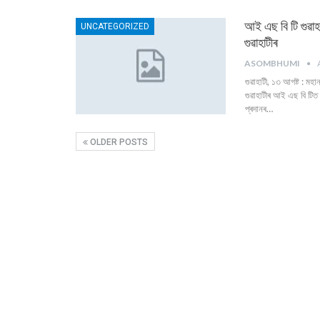
আই এছ বি টি গুৱাহা
UNCATEGORIZED
গুৱাহাটীৰ
ASOMBHUMI
গুৱাহাটী, ১৩ আগষ্ট : মহা
গুৱাহাটীৰ আই এছ বি টিত ব
প্ৰদানৰ
…
OLDER POSTS