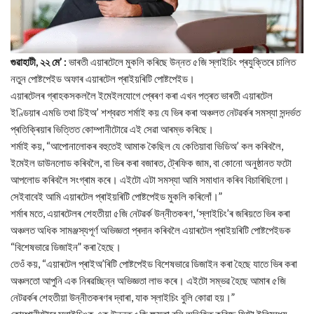
গুৱাহাটী, ২২ মে’ :
ভাৰতী এয়াৰটেলে মুকলি কৰিছে উন্নত ৫জি স্লাইচিং প্ৰযুক্তিৰে চালিত
নতুন পোষ্টপেইড অফাৰ এয়াৰটেল প্ৰাইয়ৰিটি পোষ্টপেইড।
এয়াৰটেলৰ গ্ৰাহকসকললৈ ইমেইলযোগে প্ৰেৰণ কৰা এখন পত্ৰত ভাৰতী এয়াৰটেল
ইণ্ডিয়াৰ এমডি তথা চিইঅ’ শশ্বৱত শৰ্মাই কয় যে ভিৰ কৰা অঞ্চলত নেটৱৰ্কৰ সমস্যা সন্দৰ্ভত
প্ৰতিক্ৰিয়াৰ ভিত্তিত কোম্পানীটোৱে এই সেৱা আৰম্ভ কৰিছে।
শৰ্মাই কয়, “আপোনালোকৰ বহুতেই আমাক কৈছিল যে কেতিয়াবা ভিডিঅ’ কল কৰিবলৈ,
ইমেইল ডাউনলোড কৰিবলৈ, বা ভিৰ কৰা বজাৰত, ট্ৰেফিক জাম, বা কোনো অনুষ্ঠানত ফটো
আপলোড কৰিবলৈ সংগ্ৰাম কৰে। এইটো এটা সমস্যা আমি সমাধান কৰিব বিচাৰিছিলো।
সেইবাবেই আমি এয়াৰটেল প্ৰাইয়ৰিটি পোষ্টপেইড মুকলি কৰিলোঁ।”
শৰ্মাৰ মতে, এয়াৰটেলৰ শেহতীয়া ৫জি নেটৱৰ্ক উন্নীতকৰণ, ‘স্লাইচিং’ৰ জৰিয়তে ভিৰ কৰা
অঞ্চলত অধিক সামঞ্জস্যপূৰ্ণ অভিজ্ঞতা প্ৰদান কৰিবলৈ এয়াৰটেল প্ৰাইয়ৰিটি পোষ্টপেইডক
“বিশেষভাৱে ডিজাইন” কৰা হৈছে।
তেওঁ কয়, “এয়াৰটেল প্ৰাইঅ’ৰিটি পোষ্টপেইড বিশেষভাৱে ডিজাইন কৰা হৈছে যাতে ভিৰ কৰা
অঞ্চলতো আপুনি এক নিৰৱচ্ছিন্ন অভিজ্ঞতা লাভ কৰে। এইটো সম্ভৱ হৈছে আমাৰ ৫জি
নেটৱৰ্কৰ শেহতীয়া উন্নীতকৰণৰ দ্বাৰা, যাক স্লাইচিং বুলি কোৱা হয়।”
কোম্পানীটোৱে স্লাইচিঙক এক উন্নত ৫জি ক্ষমতা বুলি অভিহিত কৰিছে যিটো ইতিমধ্যে