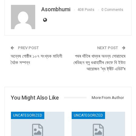
Asombhumi
408 Posts
0 Comments
PREV POST
NEXT POST
অন্বেষ গোষ্ঠীৰ ১০৭ সংখ্যক মাহিলী
পথৰ দাঁতিৰ খাদ্যৰ অনন্য সোৱাদেৰে
বৈঠক সম্পন্ন
ৰেডিছন ব্লু গুৱাহাটীৰ কেফে বি ইউত
আয়োজন ‘দ্য ষ্ট্ৰীট এডিট’ৰ
You Might Also Like
More From Author
UNCATEGORIZED
UNCATEGORIZED