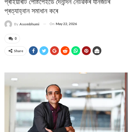
প্ৰাইয়ৰিটি পোষ্টপেইডে দৈনন্দিন নেটৱৰ্কৰ যানজঁটৰ
প্ৰত্যাহ্বান সমাধান কৰে
On
May 22, 2026
By
Asombhumi
0
Share