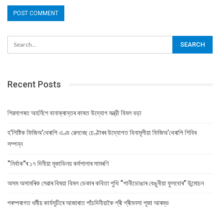
Recent Posts
শিৱসাগৰত অহৰ্নিশে বানাক্ৰান্তৰ কাষত উদ্যোগ মন্ত্রী বিমল বড়া
হ’লিষ্টিক ফিজিঅ’থেৰাপি এণ্ড ৱেলনেছ চেণ্টাৰৰ উদ্যোগত বিনামূলীয়া ফিজিঅ’থেৰাপি শিবিৰ
সম্পন্ন
“নিৰ্বাক”ৰ ১৭ দিনীয়া মূকাভিনয় কৰ্মশালাৰ সামৰণি
অসম অসামৰিক সেৱাৰ বিষয়া বিমল ডেকাৰ কবিতা পুথি “পানীডোঙাৰ বেঙুনীয়া ফুলবোৰ” উন্মোচন
পৰম্পৰাগত ধৰ্মীয় কাৰ্যসূচীৰে আজাৰাত পাঁচদিনীয়াকৈ শ্ৰী শ্ৰীমনসা পূজা আৰম্ভ