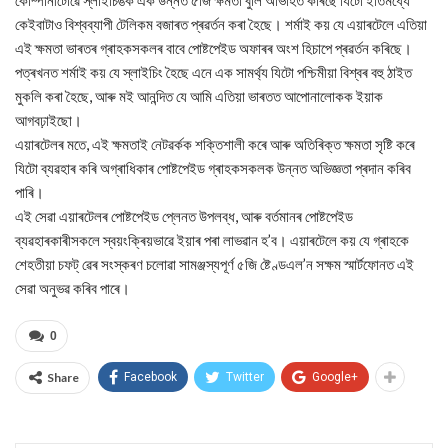
কেইবাটাও বিশ্বব্যাপী টেলিকম বজাৰত প্ৰৱৰ্তন কৰা হৈছে। শৰ্মাই কয় যে এয়াৰটেলে এতিয়া
এই ক্ষমতা ভাৰতৰ গ্ৰাহকসকলৰ বাবে পোষ্টপেইড অফাৰৰ অংশ হিচাপে প্ৰৱৰ্তন কৰিছে।
পত্ৰখনত শৰ্মাই কয় যে স্লাইচিং হৈছে এনে এক সামৰ্থ্য যিটো পশ্চিমীয়া বিশ্বৰ বহু ঠাইত
মুকলি কৰা হৈছে, আৰু মই আনন্দিত যে আমি এতিয়া ভাৰতত আপোনালোকক ইয়াক
আগবঢ়াইছো।
এয়াৰটেলৰ মতে, এই ক্ষমতাই নেটৱৰ্কক শক্তিশালী কৰে আৰু অতিৰিক্ত ক্ষমতা সৃষ্টি কৰে
যিটো ব্যৱহাৰ কৰি অগ্ৰাধিকাৰ পোষ্টপেইড গ্ৰাহকসকলক উন্নত অভিজ্ঞতা প্ৰদান কৰিব
পাৰি।
এই সেৱা এয়াৰটেলৰ পোষ্টপেইড প্লেনত উপলব্ধ, আৰু বৰ্তমানৰ পোষ্টপেইড
ব্যৱহাৰকাৰীসকলে স্বয়ংক্ৰিয়ভাৱে ইয়াৰ পৰা লাভৱান হ’ব। এয়াৰটেলে কয় যে গ্ৰাহকে
শেহতীয়া চফট্ ৱেৰ সংস্কৰণ চলোৱা সামঞ্জস্যপূৰ্ণ ৫জি ষ্টেণ্ডএল’ন সক্ষম স্মাৰ্টফোনত এই
সেৱা অনুভৱ কৰিব পাৰে।
0
Share
Facebook
Twitter
Google+