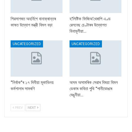
শিৱসাগৰত অহৰ্নিশে বানাক্ৰান্তৰ
হ’লিষ্টিক ফিজিঅ’থেৰাপি এণ্ড
কাষত উদ্যোগ মন্ত্রী বিমল বড়া
ৱেলনেছ চেণ্টাৰৰ উদ্যোগত
বিনামূলীয়া…
UNCATEGORIZED
UNCATEGORIZED
“নিৰ্বাক”ৰ ১৭ দিনীয়া মূকাভিনয়
অসম অসামৰিক সেৱাৰ বিষয়া বিমল
কৰ্মশালাৰ সামৰণি
ডেকাৰ কবিতা পুথি “পানীডোঙাৰ
বেঙুনীয়া…
PREV
NEXT