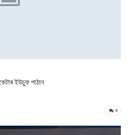
িকেটাৰ ইউচুফ পাঠান
0