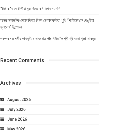
“নিৰ্বাক”ৰ ১৭ দিনীয়া মূকাভিনয় কৰ্মশালাৰ সামৰণি
অসম অসামৰিক সেৱাৰ বিষয়া বিমল ডেকাৰ কবিতা পুথি “পানীডোঙাৰ বেঙুনীয়া
ফুলবোৰ” উন্মোচন
পৰম্পৰাগত ধৰ্মীয় কাৰ্যসূচীৰে আজাৰাত পাঁচদিনীয়াকৈ শ্ৰী শ্ৰীমনসা পূজা আৰম্ভ
Recent Comments
Archives
August 2026
July 2026
June 2026
May 2026