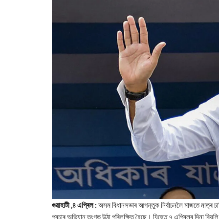
গুৱাহাটী ,৪ এপ্ৰিল :
অসম বিধানসভাৰ আগন্তুক নিৰ্বাচনলৈ মাজতে মাত্ৰ চাৰিট
প্ৰচাৰ অভিযান তুংগত উঠা পৰিলক্ষিত হৈছে। যিহেতু ৭ এপ্ৰিলৰ দিনা বিয়লি 