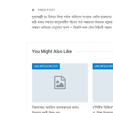
PREV POST
মুখ্যমন্ত্ৰী ডঃ হিমন্ত বিশ্ব শৰ্মাক অভিলেখ সংখ্যক ভোটৰ ব্যৱধানত
জয়ী কৰাৰ লক্ষ্যৰে জালুকবাৰীত পাঁচখন গাওঁ পঞ্চায়তত বিধায়ক ৰমেন্দ্ৰ
নাৰায়ণ কলিতাৰ নেতৃত্বত অগপ – বিজেপি দলৰ যৌথ নিৰ্বাচনী প্ৰচাৰ
You Might Also Like
UNCATEGORIZED
UNCATEGORI
শিৱসাগৰত অহৰ্নিশে বানাক্ৰান্তৰ কাষত
হ’লিষ্টিক ফিজিঅ
উদ্যোগ মন্ত্রী বিমল বড়া
চেণ্টাৰৰ উদ্যোগত