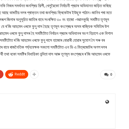
 নিজৰ সমৰ্থনত জনপ্ৰিয় শিল্পী, খেলুৱৈকো নিৰ্বাচনী প্ৰচাৰ অভিযানত জড়িত কৰিছে
ি আছে ভাৰতীয় দলৰ প্ৰাক্তন তথা জনপ্ৰিয় ক্ৰিকেটাৰ ইউছুফ পাঠান ৷ জানিব পৰা মতে
মৰূপ জিলাৰ অনুসূচিত জাতিৰ বাবে সংৰক্ষিত ৩০ নং হাজো -শুৱালকুছি সমষ্টিত তৃণমূল
লেখ্য যে ৰ’জি আহমেদ ওৰফে ফুনু দাস হৈছে তৃণমূল কংগ্ৰেছৰ অসম ৰাজ্যিক সমিতিৰ উপ
আহমেদ ওৰফে ফুনু দাসৰ হৈ সমষ্টিটোত নিৰ্বাচন প্ৰচাৰ অভিযানৰ অংশ হিচাপে এক বিশাল
সমষ্টিটোত ৰ’জি আহমেদ ওৰফে ফুনু দাসে হাজোৰ বোৱাৰী হোৱাৰ সুযোগ লৈ সৰু বৰ
 যাৰ বাবে ৰাজনৈতিক পৰ্য্যবেক্ষক সকলো সমষ্টিটোত এন ডি এ মিত্ৰজোটৰ অগপ দলৰ
ৰ্থী তথা বকো সমষ্টিৰ বিধায়িকা নন্দিতা দাস আৰু তৃণমূল কংগ্ৰেছৰ ৰ’জি আহমেদ ওৰফে
+
ReddIt
0