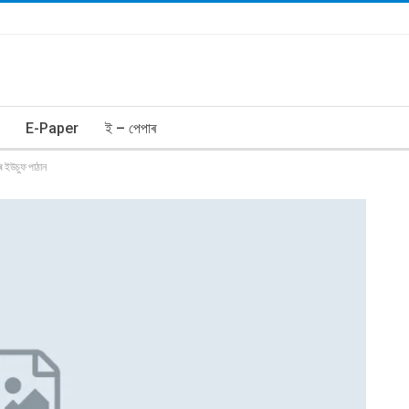
E-Paper
ই – পেপাৰ
ৰ ইউচুফ পাঠান