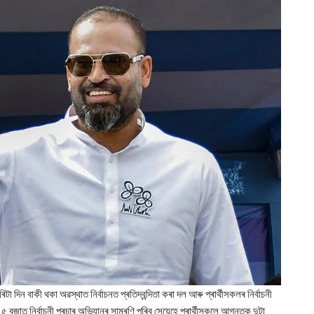
া দিন বাকী থকা অৱস্থাত নিৰ্বাচনত প্ৰতিদ্বন্দিতা কৰা দল আৰু প্ৰাৰ্থীসকলৰ নিৰ্বাচনী
৫ বজাত নিৰ্বাচনী প্ৰচাৰ অভিযানৰ সামৰণি পৰিব সেয়েহে প্ৰাৰ্থীসকলে আগন্তুক দুটা