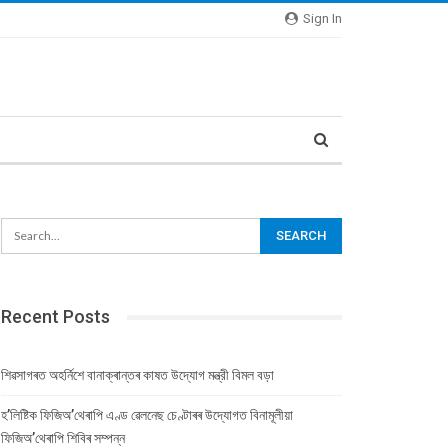
Sign In
Recent Posts
শিৱসাগৰত অহৰ্নিশে বানাক্ৰান্তৰ কাষত উদ্যোগ মন্ত্রী বিমল বড়া
হ’লিষ্টিক ফিজিঅ’থেৰাপি এণ্ড ৱেলনেছ চেণ্টাৰৰ উদ্যোগত বিনামূলীয়া
ফিজিঅ’থেৰাপি শিবিৰ সম্পন্ন