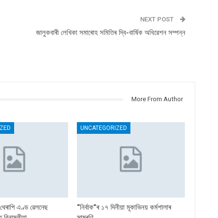
NEXT POST
জালুকবাৰী লেখিকা সমাৰোহ সমিতিৰ দ্বি-বাৰ্ষিক অধিৱেশন সম্পন্ন
More From Author
ZED
UNCATEGORIZED
’থেৰাপি এণ্ড ৱেলনেছ
“নিৰ্বাক”ৰ ১৭ দিনীয়া মূকাভিনয় কৰ্মশালাৰ
 বিনামূলীয়া…
সামৰণি