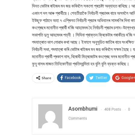
দিনত ভোটাৰ ৰাইজৰ মন জয় কৰিবলৈ সকলো প্ৰচেষ্টা অব্যাহত ৰাখিছে। আনকি
একাংশ দল আৰু প্ৰাৰ্থীয়ে। শেহতীয়াকৈ নিৰ্বাচনী প্ৰচাৰৰ বাবে অসমলৈ আহ
ইউছুফ পাঠানে অহা ৭ এপ্ৰিলত নিৰ্বাচনী প্ৰচাৰ অভিযানৰ সামৰণিৰ দিনা কা
কংগ্ৰেছৰ মনোনীত প্ৰাৰ্থী ৰ’জি আহমেদৰ হৈ নিৰ্বাচনী প্ৰচাৰ চলাব ৷ উল্
সভাপতি দুলু আহমেদৰ পত্নী । সিদিনা প্ৰাক্তন ক্ৰিকেটাৰ গৰাকীয়ে ৰ’জি 
পদযাত্ৰাত ভাগ লোৱাৰ কথা আছে। ইফালে অনুসূচিত জাতিৰ বাবে সংৰক্ষিত 
নিৰ্বাচনী সভা, পদযাত্ৰা কৰি ভোটাৰ ৰাইজৰ মন জয় কৰিবলৈ সক্ষম হৈছে।
মনোনীত প্ৰাৰ্থী প্ৰকাশ দাস, বিৰোধী মিত্ৰজোটৰ কংগ্ৰেছ দলৰ মনোনীত প্ৰা
ফুনু দাসৰ মাজত তিনিকোণীয়া প্ৰতিদ্বন্দিতা হব বুলি বুলি ব্যক্ত কৰিছে।
Share
Facebook
Twitter
Google
Asombhumi
408 Posts
0
Comments