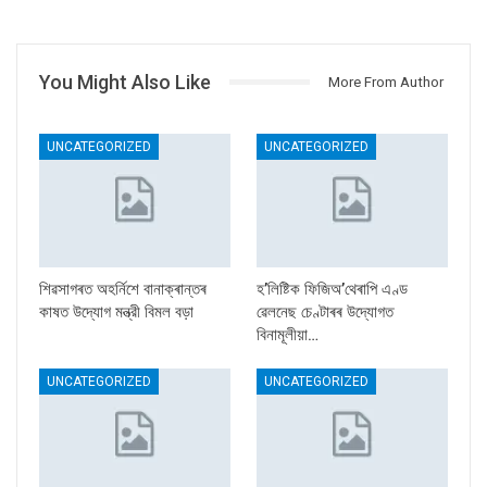
You Might Also Like
More From Author
UNCATEGORIZED
UNCATEGORIZED
শিৱসাগৰত অহৰ্নিশে বানাক্ৰান্তৰ
হ’লিষ্টিক ফিজিঅ’থেৰাপি এণ্ড
কাষত উদ্যোগ মন্ত্রী বিমল বড়া
ৱেলনেছ চেণ্টাৰৰ উদ্যোগত
বিনামূলীয়া…
UNCATEGORIZED
UNCATEGORIZED