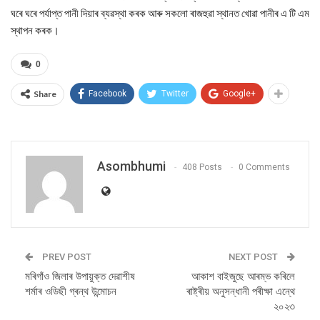
ঘৰে ঘৰে পৰ্যাপ্ত পানী দিয়াৰ ব্যৱস্থা কৰক আৰু সকলো ৰাজহুৱা স্থানত খোৱা পানীৰ এ টি এম
স্থাপন কৰক।
0
Share
Facebook
Twitter
Google+
Asombhumi
408 Posts
0 Comments
PREV POST
NEXT POST
মৰিগাঁও জিলাৰ উপায়ুক্ত দেৱাশীষ
আকাশ বাইজুছে আৰম্ভ কৰিলে
শৰ্মাৰ ওডিছী গ্ৰন্থ উন্মোচন
ৰাষ্ট্ৰীয় অনুসন্ধানী পৰীক্ষা এন্থে
২০২৩