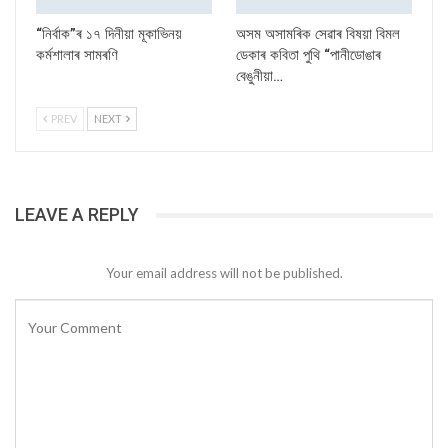
“নিৰ্বাক”ৰ ১৭ দিনীয়া মূকাভিনয়
অসম অসামৰিক সেৱাৰ বিষয়া বিমল
কৰ্মশালাৰ সামৰণি
ডেকাৰ কবিতা পুথি “পানীডোঙাৰ
বেঙুনীয়া…
PREV
NEXT
LEAVE A REPLY
Your email address will not be published.