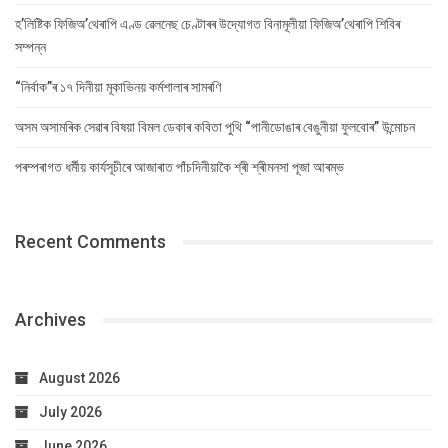
হ’লিষ্টিক ফিজিঅ’থেৰাপি এণ্ড ৱেলনেছ চেণ্টাৰৰ উদ্যোগত বিনামূলীয়া ফিজিঅ’থেৰাপি শিবিৰ
সম্পন্ন
“নিৰ্বাক”ৰ ১৭ দিনীয়া মূকাভিনয় কৰ্মশালাৰ সামৰণি
অসম অসামৰিক সেৱাৰ বিষয়া বিমল ডেকাৰ কবিতা পুথি “পানীডোঙাৰ বেঙুনীয়া ফুলবোৰ” উন্মোচন
পৰম্পৰাগত ধৰ্মীয় কাৰ্যসূচীৰে আজাৰাত পাঁচদিনীয়াকৈ শ্ৰী শ্ৰীমনসা পূজা আৰম্ভ
Recent Comments
Archives
August 2026
July 2026
June 2026