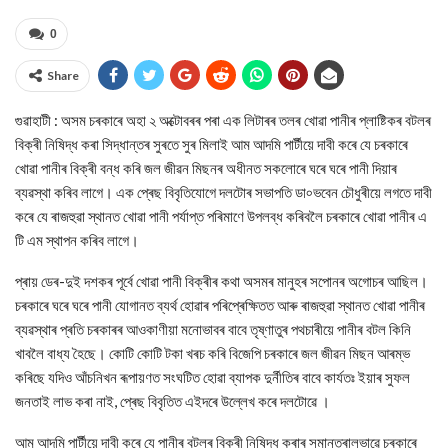
0
Share
গুৱাহাটী : অসম চৰকাৰে অহা ২ অক্টোবৰৰ পৰা এক লিটাৰৰ তলৰ খোৱা পানীৰ প্লাষ্টিকৰ বটলৰ
বিক্ৰী নিষিদ্ধ কৰা সিদ্ধান্তৰ সুৰতে সুৰ মিলাই আম আদমি পাৰ্টীয়ে দাবী কৰে যে চৰকাৰে
খোৱা পানীৰ বিক্ৰী বন্ধ কৰি জল জীৱন মিছনৰ অধীনত সকলোৰে ঘৰে ঘৰে পানী দিয়াৰ
ব্যৱস্থা কৰিব লাগে। এক প্ৰেছ বিবৃতিযোগে দলটোৰ সভাপতি ডা৹ ভবেন চৌধুৰীয়ে লগতে দাবী
কৰে যে ৰাজহুৱা স্থানত খোৱা পানী পৰ্যাপ্ত পৰিমাণে উপলব্ধ কৰিবলৈ চৰকাৰে খোৱা পানীৰ এ
টি এম স্থাপন কৰিব লাগে।
প্ৰায় ডেৰ-দুই দশকৰ পূৰ্বে খোৱা পানী বিক্ৰীৰ কথা অসমৰ মানুহৰ সপোনৰ অগোচৰ আছিল।
চৰকাৰে ঘৰে ঘৰে পানী যোগানত ব্যৰ্থ হোৱাৰ পৰিপ্ৰেক্ষিতত আৰু ৰাজহুৱা স্থানত খোৱা পানীৰ
ব্যৱস্থাৰ প্ৰতি চৰকাৰৰ আওকাণীয়া মনোভাবৰ বাবে তৃষ্ণাতুৰ পথচাৰীয়ে পানীৰ বটল কিনি
খাবলৈ বাধ্য হৈছে। কোটি কোটি টকা খৰচ কৰি বিজেপি চৰকাৰে জল জীৱন মিছন আৰম্ভ
কৰিছে যদিও আঁচনিখন ৰূপায়ণত সংঘটিত হোৱা ব্যাপক দুৰ্নীতিৰ বাবে কাৰ্যতঃ ইয়াৰ সুফল
জনতাই লাভ কৰা নাই, প্ৰেছ বিবৃতিত এইদৰে উল্লেখ কৰে দলটোৱে ।
আম আদমি পাৰ্টীয়ে দাবী কৰে যে পানীৰ বটলৰ বিক্ৰী নিষিদ্ধ কৰাৰ সমান্তৰালভাৱে চৰকাৰে