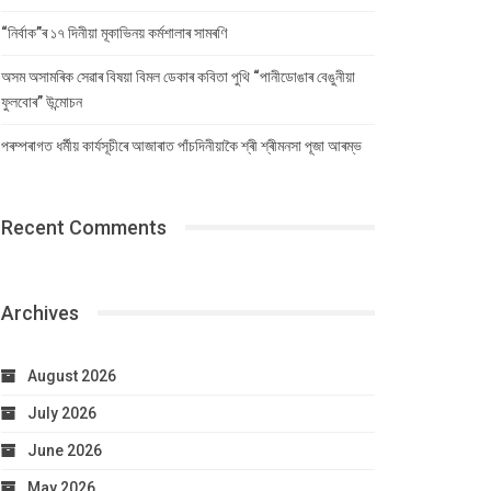
“নিৰ্বাক”ৰ ১৭ দিনীয়া মূকাভিনয় কৰ্মশালাৰ সামৰণি
অসম অসামৰিক সেৱাৰ বিষয়া বিমল ডেকাৰ কবিতা পুথি “পানীডোঙাৰ বেঙুনীয়া
ফুলবোৰ” উন্মোচন
পৰম্পৰাগত ধৰ্মীয় কাৰ্যসূচীৰে আজাৰাত পাঁচদিনীয়াকৈ শ্ৰী শ্ৰীমনসা পূজা আৰম্ভ
Recent Comments
Archives
August 2026
July 2026
June 2026
May 2026