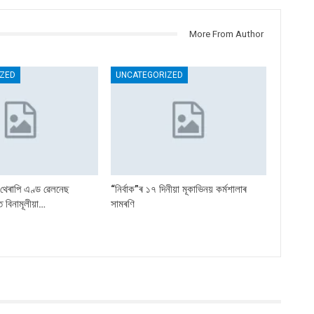
More From Author
ZED
UNCATEGORIZED
’থেৰাপি এণ্ড ৱেলনেছ
“নিৰ্বাক”ৰ ১৭ দিনীয়া মূকাভিনয় কৰ্মশালাৰ
 বিনামূলীয়া…
সামৰণি