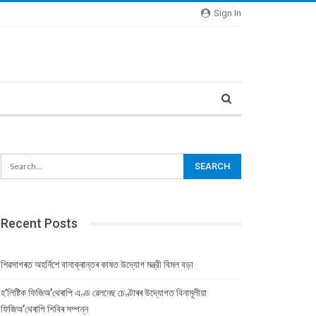
Sign In
Recent Posts
শিৱসাগৰত অহৰ্নিশে বানাক্ৰান্তৰ কাষত উদ্যোগ মন্ত্রী বিমল বড়া
হ’লিষ্টিক ফিজিঅ’থেৰাপি এণ্ড ৱেলনেছ চেণ্টাৰৰ উদ্যোগত বিনামূলীয়া
ফিজিঅ’থেৰাপি শিবিৰ সম্পন্ন