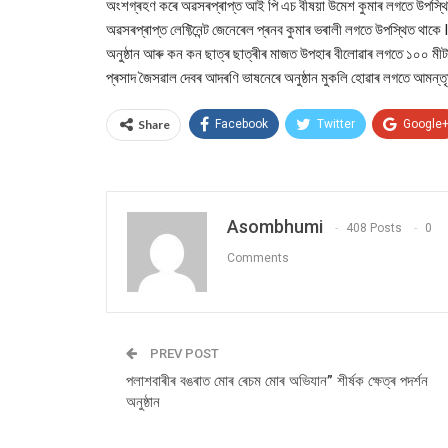
অংশগ্ৰহণ কৰে অৱসৰপ্ৰাপ্ত আই পি এচ বীষয়া উমেশ কুমাৰ লগতে উপস্থিত 
অৱসৰপ্ৰাপ্ত লেফ্টিনেন্ট জেনেৰেল প্ৰনব কুমাৰ ভৰালী লগতে উপস্থ
অনুষ্ঠান আৰু কন কন ছাত্ৰ ছাত্ৰীৰ মাজত উপহাৰ বীলোৱাৰ লগতে ১০০ মীটাৰ
প্ৰসাদ জৈসৱাল দেবৰ আদৰণি ভাষনেৰে অনুষ্ঠান মুকলি হোৱাৰ লগতে আমন্ত
Share
Facebook
Twitter
Google
Asombhumi
408 Posts
0
Comments
PREV POST
পলাশবাৰীৰ বঙৰাত মোৰ ৰেচম মোৰ অভিযান” শীৰ্ষক ক্ষেত্ৰ পদৰ্শন
অনুষ্ঠান