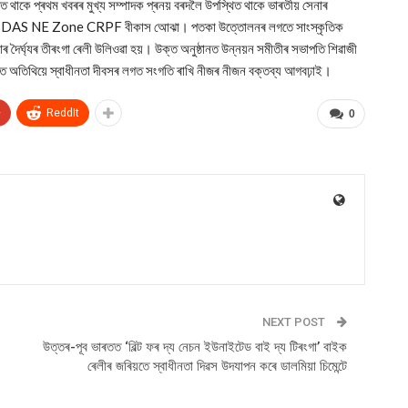
থাকে প্ৰথম খবৰৰ মুখ্য সম্পাদক প্ৰনয় বৰদলৈ উপস্থিত থাকে ভাৰতীয় সেনাৰ
িত থাকে ‌IDAS NE Zone CRPF বীকাস অোঝা। পতকা উত্তোলনৰ লগতে সাংস্কৃতিক
 দৈৰ্ঘ্যৰ তীৰংগা ৰেলী উলিওৱা হয়। উক্ত অনুষ্ঠানত উন্নয়ন সমীতীৰ সভাপতি শিৱাজী
ৃত অতিথিয়ে স্বাধীনতা দীবসৰ লগত সংগতি ৰাখি নীজৰ নীজন বক্তব্য আগবঢ়াই।
+
ReddIt
0
NEXT POST
উত্তৰ-পূব ভাৰতত ‘বিল্ট ফৰ দ্য নেচন ইউনাইটেড বাই দ্য টিৰংগা’ বাইক
ৰেলীৰ জৰিয়তে স্বাধীনতা দিৱস উদযাপন কৰে ডালমিয়া চিমেন্টে