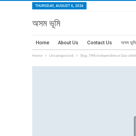
THURSDAY, AUGUST 6, 2026
অসম ভূমি
Home
About Us
Contact Us
অসম ভূমি
Home
Uncategorized
Slug, 79th Independence Day celebr