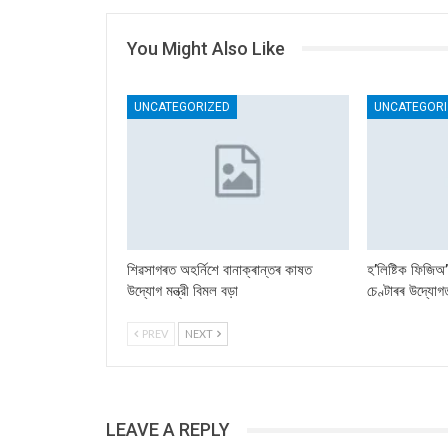
You Might Also Like
UNCATEGORIZED
UNCATEGORI
শিৱসাগৰত অহৰ্নিশে বানাক্ৰান্তৰ কাষত
হ’লিষ্টিক ফিজিঅ
উদ্যোগ মন্ত্রী বিমল বড়া
চেণ্টাৰৰ উদ্যোগত
PREV
NEXT
LEAVE A REPLY