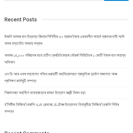
Recent Posts
উজনি অসমৰ বান বিধ্বস্ত জিলাৰ শিপিনীক ৫০ হাজাৰ টকাৰ এককালীন সাহাৰ্য প্ৰদানৰ দাবী সদৌ
অসম হস্ততাঁত সমবায় সন্থাৰ
অসমৰ ১৫,০০০ পৰিয়ালৰ বাবে চাটিন ক্ৰেডিটকেয়াৰ নেটৱৰ্ক লিমিটেডৰ ১ কোটি টকাৰ বান সাহায্য
অভিযান
এন ডি আৰ এফৰ সহযোগত পশ্চিম গুৱাহাটী মহাবিদ্যালয়ত প্ৰাকৃতিক দুৰ্যোগ সজাগতা আৰু
প্ৰশিক্ষণ কাৰ্যসূচী সম্পন্ন
শিৱসাগৰত অহৰ্নিশে বানাক্ৰান্তৰ কাষত উদ্যোগ মন্ত্রী বিমল বড়া
হ’লিষ্টিক ফিজিঅ’থেৰাপি এণ্ড ৱেলনেছ চেণ্টাৰৰ উদ্যোগত বিনামূলীয়া ফিজিঅ’থেৰাপি শিবিৰ
সম্পন্ন