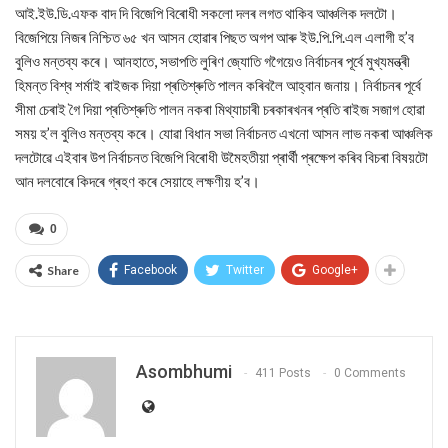
আই.ইউ.ডি.এফক বাদ দি বিজেপি বিৰোধী সকলো দলৰ লগত থাকিব আঞ্চলিক দলটো।
বিজেপিয়ে নিজৰ নিশ্চিত ৬৫ খন আসন হোৱাৰ পিছত অগপ আৰু ইউ.পি.পি.এল এলাগী হ’ব
বুলিও মন্তব্য কৰে। আনহাতে, সভাপতি লুৰিণ জ্যোতি গগৈয়েও নিৰ্বাচনৰ পূৰ্বে মুখ্যমন্ত্ৰী
হিমন্ত বিশ্ব শৰ্মাই ৰাইজক দিয়া প্ৰতিশ্ৰুতি পালন কৰিবলৈ আহ্বান জনায়। নিৰ্বাচনৰ পূৰ্বে
সীমা চেৰাই গৈ দিয়া প্ৰতিশ্ৰুতি পালন নকৰা মিথ্যাচাৰী চৰকাৰখনৰ প্ৰতি ৰাইজ সজাগ হোৱা
সময় হ’ল বুলিও মন্তব্য কৰে। যোৱা বিধান সভা নিৰ্বাচনত এখনো আসন লাভ নকৰা আঞ্চলিক
দলটোৱে এইবাৰ উপ নিৰ্বাচনত বিজেপি বিৰোধী উমৈহতীয়া প্ৰাৰ্থী প্ৰক্ষেপ কৰিব বিচৰা বিষয়টো
আন দলবোৰে কিদৰে গ্ৰহণ কৰে সেয়াহে লক্ষণীয় হ’ব।
0
Share
Facebook
Twitter
Google+
Asombhumi
411 Posts
0 Comments