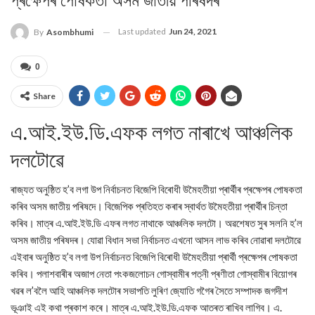
প্ৰক্ষেপৰ পোষকতা অসম জাতীয় পৰিষদৰ
Last updated
Jun 24, 2021
By
Asombhumi
0
Share
এ.আই.ইউ.ডি.এফক লগত নাৰাখে আঞ্চলিক
দলটোৱে
ৰাজ্যত অনুষ্ঠিত হ’ব লগা উপ নিৰ্বাচনত বিজেপি বিৰোধী উমৈহতীয়া প্ৰাৰ্থীৰ প্ৰক্ষেপৰ পোষকতা
কৰিব অসম জাতীয় পৰিষদে। বিজেপিক প্ৰতিহত কৰাৰ স্বাৰ্থত উমৈহতীয়া প্ৰাৰ্থীৰ চিন্তা
কৰিব। মাত্ৰ এ.আই.ইউ.ডি এফৰ লগত নাথাকে আঞ্চলিক দলটো। অৱশেষত সুৰ সলনি হ’ল
অসম জাতীয় পৰিষদৰ। যোৱা বিধান সভা নিৰ্বাচনত এখনো আসন লাভ কৰিব নোৱাৰা দলটোৱে
এইবাৰ অনুষ্ঠিত হ’ব লগা উপ নিৰ্বাচনত বিজেপি বিৰোধী উমৈহতীয়া প্ৰাৰ্থী প্ৰক্ষেপৰ পোষকতা
কৰিব। পলাশবাৰীৰ অজাপ নেতা পংকজলোচন গোস্বামীৰ পত্নী প্ৰণীতা গোস্বামীৰ বিয়োগৰ
খৱৰ ল’বলৈ আহি আঞ্চলিক দলটোৰ সভাপতি লুৰিণ জ্যোতি গগৈৰ সৈতে সম্পাদক জগদীশ
ভূঞাই এই কথা প্ৰকাশ কৰে। মাত্ৰ এ.আই.ইউ.ডি.এফক আতৰত ৰাখিব লাগিব। এ.