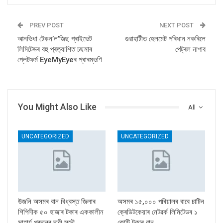
PREV POST
NEXT POST
আনভিধা টেকন’ল’জিছ প্ৰাইভেট
গুৱাহাটীত হেলমেট পৰিধান নকৰিলে
লিমিটেডৰ বহু প্ৰত্যাশিত চছমাৰ
পেট্ৰল নাপাব
প্লেটফৰ্ম EyeMyEyeৰ প্ৰাৰম্ভণি
You Might Also Like
All
UNCATEGORIZED
UNCATEGORIZED
উজনি অসমৰ বান বিধ্বস্ত জিলাৰ
অসমৰ ১৫,০০০ পৰিয়ালৰ বাবে চাটিন
শিপিনীক ৫০ হাজাৰ টকাৰ এককালীন
ক্ৰেডিটকেয়াৰ নেটৱৰ্ক লিমিটেডৰ ১
সাহাৰ্য প্ৰদানৰ দাবী সদৌ…
কোটি টকাৰ বান…