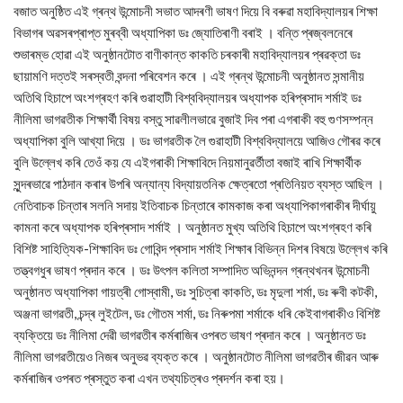
বজাত অনুষ্ঠিত এই গ্ৰন্থ উন্মোচনী সভাত আদৰণী ভাষণ দিয়ে বি বৰুৱা মহাবিদ্যালয়ৰ শিক্ষা
বিভাগৰ অৱসৰপ্ৰাপ্ত মুৰব্বী অধ্যাপিকা ডঃ জ্যোতিৰাণী বৰাই । বন্তি প্ৰজ্বলনেৰে
শুভাৰম্ভ হোৱা এই অনুষ্ঠানটোত বাণীকান্ত কাকতি চৰকাৰী মহাবিদ্যালয়ৰ প্ৰৱক্তা ডঃ
ছায়ামণি দত্তই সৰস্বতী বন্দনা পৰিবেশন কৰে । এই গ্ৰন্থ উন্মোচনী অনুষ্ঠানত সন্মানীয়
অতিথি হিচাপে অংশগ্ৰহণ কৰি গুৱাহাটী বিশ্ববিদ্যালয়ৰ অধ্যাপক হৰিপ্ৰসাদ শর্মাই ডঃ
নীলিমা ভাগৱতীক শিক্ষার্থী বিষয় বস্তু সাৱলীলভাৱে বুজাই দিব পৰা এগৰাকী বহু গুণসম্পন্ন
অধ্যাপিকা বুলি আখ্যা দিয়ে । ডঃ ভাগৱতীক লৈ গুৱাহাটী বিশ্ববিদ্যালয়ে আজিও গৌৰৱ কৰে
বুলি উল্লেখ কৰি তেওঁ কয় যে এইগৰাকী শিক্ষাবিদে নিয়মানুৱৰ্তীতা বজাই ৰাখি শিক্ষার্থীক
সুন্দৰভাৱে পাঠদান কৰাৰ উপৰি অন্যান্য বিদ্যায়তনিক ক্ষেত্ৰতো প্ৰতিনিয়ত ব্যস্ত আছিল ।
নেতিবাচক চিন্তাৰ সলনি সদায় ইতিবাচক চিন্তাৰে কামকাজ কৰা অধ্যাপিকাগৰাকীৰ দীর্ঘায়ু
কামনা কৰে অধ্যাপক হৰিপ্ৰসাদ শর্মাই । অনুষ্ঠানত মুখ্য অতিথি হিচাপে অংশগ্ৰহণ কৰি
বিশিষ্ট সাহিত্যিক-শিক্ষাবিদ ডঃ গোবিন্দ প্ৰসাদ শর্মাই শিক্ষাৰ বিভিন্ন দিশৰ বিষয়ে উল্লেখ কৰি
তত্ত্বগধুৰ ভাষণ প্ৰদান কৰে । ডঃ উৎপল কলিতা সম্পাদিত অভিনন্দন গ্ৰন্থখনৰ উন্মোচনী
অনুষ্ঠানত অধ্যাপিকা গায়ত্ৰী গোস্বামী, ডঃ সুচিত্ৰা কাকতি, ডঃ মৃদুলা শর্মা, ডঃ ৰুবী কটকী,
অঞ্জনা ভাগৱতী, চন্দ্ৰ লুইটেল, ডঃ গৌতম শর্মা, ডঃ নিৰুপমা শর্মাকে ধৰি কেইবাগৰাকীও বিশিষ্ট
ব্যক্তিয়ে ডঃ নীলিমা দেৱী ভাগৱতীৰ কৰ্মৰাজিৰ ওপৰত ভাষণ প্ৰদান কৰে । অনুষ্ঠানত ডঃ
নীলিমা ভাগৱতীয়েও নিজৰ অনুভৱ ব্যক্ত কৰে । অনুষ্ঠানটোত নীলিমা ভাগৱতীৰ জীৱন আৰু
কৰ্মৰাজিৰ ওপৰত প্ৰস্তুত কৰা এখন তথ্যচিত্ৰও প্ৰদর্শন কৰা হয়।