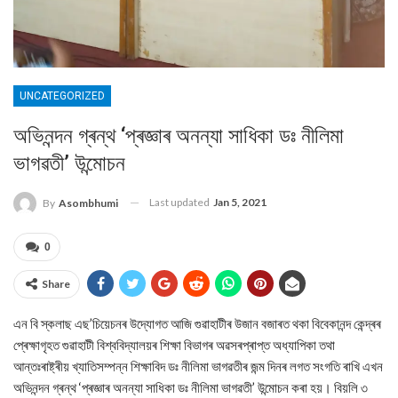
UNCATEGORIZED
অভিনন্দন গ্ৰন্থ ‘প্ৰজ্ঞাৰ অনন্যা সাধিকা ডঃ নীলিমা
ভাগৱতী’ উন্মোচন
Last updated
Jan 5, 2021
By
Asombhumi
0
Share
এন বি স্কলাছ এছ’চিয়েচনৰ উদ্যোগত আজি গুৱাহাটীৰ উজান বজাৰত থকা বিবেকানন্দ কেন্দ্ৰৰ
প্ৰেক্ষাগৃহত গুৱাহাটী বিশ্ববিদ্যালয়ৰ শিক্ষা বিভাগৰ অৱসৰপ্ৰাপ্ত অধ্যাপিকা তথা
আন্তঃৰাষ্ট্ৰীয় খ্যাতিসম্পন্ন শিক্ষাবিদ ডঃ নীলিমা ভাগৱতীৰ জন্ম দিনৰ লগত সংগতি ৰাখি এখন
অভিনন্দন গ্ৰন্থ ‘প্ৰজ্ঞাৰ অনন্যা সাধিকা ডঃ নীলিমা ভাগৱতী’ উন্মোচন কৰা হয়। বিয়লি ৩