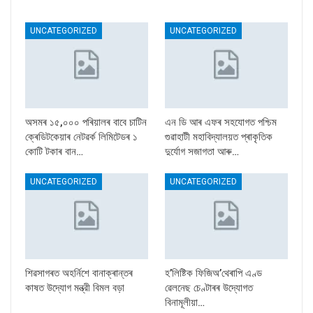
UNCATEGORIZED
UNCATEGORIZED
অসমৰ ১৫,০০০ পৰিয়ালৰ বাবে চাটিন
এন ডি আৰ এফৰ সহযোগত পশ্চিম
ক্ৰেডিটকেয়াৰ নেটৱৰ্ক লিমিটেডৰ ১
গুৱাহাটী মহাবিদ্যালয়ত প্ৰাকৃতিক
কোটি টকাৰ বান…
দুৰ্যোগ সজাগতা আৰু…
UNCATEGORIZED
UNCATEGORIZED
শিৱসাগৰত অহৰ্নিশে বানাক্ৰান্তৰ
হ’লিষ্টিক ফিজিঅ’থেৰাপি এণ্ড
কাষত উদ্যোগ মন্ত্রী বিমল বড়া
ৱেলনেছ চেণ্টাৰৰ উদ্যোগত
বিনামূলীয়া…