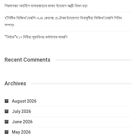
শিৱসাগৰত অহৰ্নিশে বানাক্ৰান্তৰ কাষত উদ্যোগ মন্ত্রী বিমল বড়া
হ’লিষ্টিক ফিজিঅ’থেৰাপি এণ্ড ৱেলনেছ চেণ্টাৰৰ উদ্যোগত বিনামূলীয়া ফিজিঅ’থেৰাপি শিবিৰ
সম্পন্ন
“নিৰ্বাক”ৰ ১৭ দিনীয়া মূকাভিনয় কৰ্মশালাৰ সামৰণি
Recent Comments
Archives
August 2026
July 2026
June 2026
May 2026