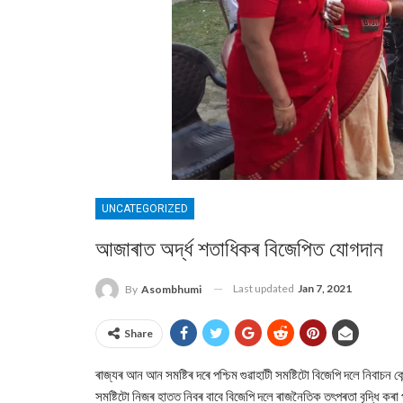
UNCATEGORIZED
আজাৰাত অৰ্দ্ধ শতাধিকৰ বিজেপিত যোগদান
Last updated
Jan 7, 2021
By
Asombhumi
Share
ৰাজ্যৰ আন আন সমষ্টিৰ দৰে পশ্চিম গুৱাহাটী সমষ্টিটো বিজেপি দলে নিবাচ
সমষ্টিটো নিজৰ হাতত নিবৰ বাবে বিজেপি দলে ৰাজনৈতিক তৎপৰতা বৃদ্ধি কৰা প