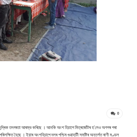
0
ন কেন্দ্ৰিক তৎপৰতা আৰম্ভ কৰিছে । আনকি অংশ হিচাপে মিত্ৰজোঁটৰ হ’লেও অগপৰ পৰা
ৰিলক্ষিত হৈছে । ইয়াৰ অংশহিচাপে দলৰ পশ্চিম গুৱাহাটী সমষ্টিৰ অন্তৰ্গত ৰাণী মণ্ডল