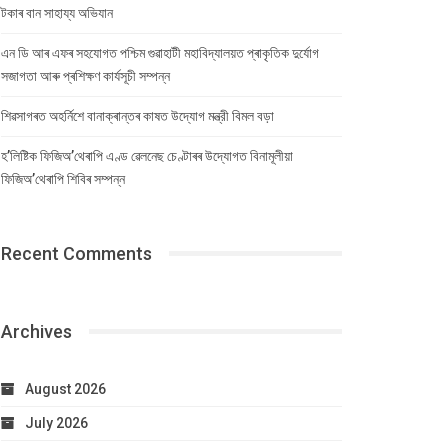
টকাৰ বান সাহায্য অভিযান
এন ডি আৰ এফৰ সহযোগত পশ্চিম গুৱাহাটী মহাবিদ্যালয়ত প্ৰাকৃতিক দুৰ্যোগ
সজাগতা আৰু প্ৰশিক্ষণ কাৰ্যসূচী সম্পন্ন
শিৱসাগৰত অহৰ্নিশে বানাক্ৰান্তৰ কাষত উদ্যোগ মন্ত্রী বিমল বড়া
হ’লিষ্টিক ফিজিঅ’থেৰাপি এণ্ড ৱেলনেছ চেণ্টাৰৰ উদ্যোগত বিনামূলীয়া
ফিজিঅ’থেৰাপি শিবিৰ সম্পন্ন
Recent Comments
Archives
August 2026
July 2026