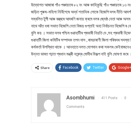
উদ্যোগত আজাৰা গাঁও পঞ্চায়তৰ ৮২ নং আৰু কাহিকুছি গাঁও পঞ্চায়তৰ ১৩ 
জড়িত পুৰুষ-মহিলা নিৰ্বিশেষে অৰ্দ্ধ শতাধিক লোকে বিজেপি দলৰ নীতি আ
সম্বলিত টুপী আৰু বস্ত্ৰৰে আদৰণি জনায় ক্ৰমে দলৰ জ্যেষ্ঠ নেতা আৰু অস
নাথে আঁত ধৰা সভাত বিজেপি নেতা বিজয় গুপ্তাই অহা নিৰ্বাচনত বিজেপি ৰ নে
বুলি কয় । সভাত দলৰ পশ্চিম গুৱাহাটীৰ প্ৰভাৰী নিয়তি দে ,সহ প্ৰভাৰী হিৰেন
গুৱাহাটী জিলা কমিটিৰ সম্পাদক তপন দাস , ৰামচাৰাণী জিলা পৰিষদৰ সদস্যা 
কৰ্মকর্তা উপস্থিত থাকে । আনহাতে দলত যোগদান কৰা সকলৰ কেইবাজনেও অ
উন্নত ভাৰত গঢ়াত প্ৰধান মন্ত্ৰী নৰেন্দ্ৰ মোদীৰ বিকল্প নাই বুলি ঘোষণা কৰে 
Share
Facebook
Twitter
Google
Asombhumi
411 Posts
0
Comments