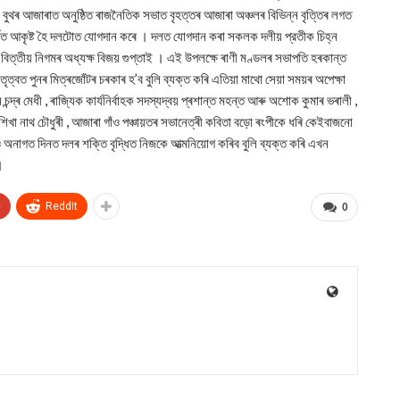
নং বুথৰ আজাৰাত অনুষ্ঠিত ৰাজনৈতিক সভাত বৃহত্তৰ আজাৰা অঞ্চলৰ বিভিন্ন বৃত্তিৰ লগত
দর্শত আকৃষ্ট হৈ দলটোত যোগদান কৰে । দলত যোগদান কৰা সকলক দলীয় প্রতীক চিহ্ন
ম বিত্তীয় নিগমৰ অধ্যক্ষ বিজয় গুপ্তাই । এই উপলক্ষে ৰাণী মণ্ডলৰ সভাপতি হৰকান্ত
তৃত্বত পুনৰ মিত্ৰজোঁটৰ চৰকাৰ হ’ব বুলি ব্যক্ত কৰি এতিয়া মাথো সেয়া সময়ৰ অপেক্ষা
 চন্দ্ৰ মেধী , ৰাজ্যিক কার্যনির্বাহক সদস্যদ্বয় প্ৰশান্ত মহন্ত আৰু অশোক কুমাৰ ভৰালী ,
শিখা নাথ চৌধুৰী , আজাৰা গাঁও পঞ্চায়তৰ সভানেত্ৰী কবিতা বড়ো ৰংপীকে ধৰি কেইবাজনো
নাগত দিনত দলৰ শক্তি বৃদ্ধিত নিজকে আত্মনিয়োগ কৰিব বুলি ব্যক্ত কৰি এখন
।
+
ReddIt
0