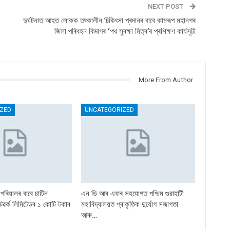
NEXT POST
দুৰ্ঘটনাত আহত লোকক তৎকালীন চিকিৎসা প্ৰদানৰ বাবে কামৰূপ মহানগৰ
জিলা পৰিবহন বিভাগৰ ‘পথ সুৰক্ষা মিত্ৰ’ৰ প্ৰশিক্ষণ কাৰ্যসূচী
More From Author
ZED
UNCATEGORIZED
িয়ালৰ বাবে চাটিন
এন ডি আৰ এফৰ সহযোগত পশ্চিম গুৱাহাটী
েটৱৰ্ক লিমিটেডৰ ১ কোটি টকাৰ
মহাবিদ্যালয়ত প্ৰাকৃতিক দুৰ্যোগ সজাগতা
আৰু…