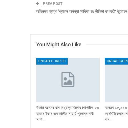
PREV POST
অভিনন্দন গ্ৰন্থ ‘প্ৰজ্ঞাৰ অনন্যা সাধিকা ডঃ নীলিমা ভাগৱতী’ উন্মোচন
You Might Also Like
UNCATEGORIZED
UNCATEGORI
উজনি অসমৰ বান বিধ্বস্ত জিলাৰ শিপিনীক ৫০
অসমৰ ১৫,০০০ পৰ
হাজাৰ টকাৰ এককালীন সাহাৰ্য প্ৰদানৰ দাবী
ক্ৰেডিটকেয়াৰ ন
সদৌ…
বান…