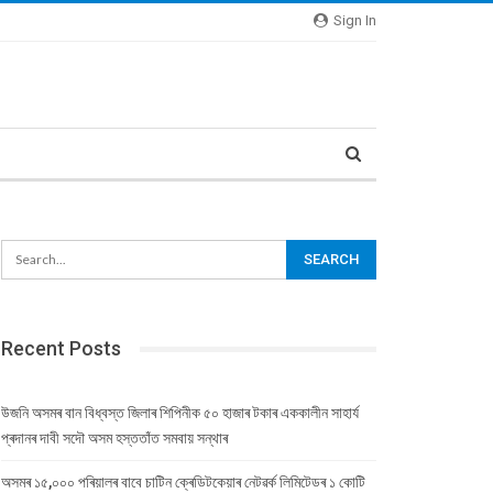
Sign In
Recent Posts
উজনি অসমৰ বান বিধ্বস্ত জিলাৰ শিপিনীক ৫০ হাজাৰ টকাৰ এককালীন সাহাৰ্য
প্ৰদানৰ দাবী সদৌ অসম হস্ততাঁত সমবায় সন্থাৰ
অসমৰ ১৫,০০০ পৰিয়ালৰ বাবে চাটিন ক্ৰেডিটকেয়াৰ নেটৱৰ্ক লিমিটেডৰ ১ কোটি