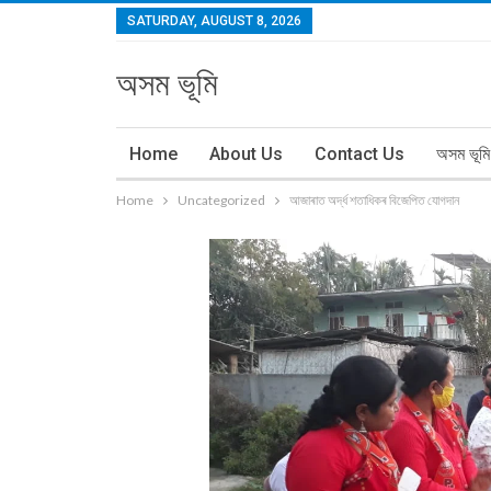
SATURDAY, AUGUST 8, 2026
অসম ভূমি
Home
About Us
Contact Us
অসম ভূমি
Home
Uncategorized
আজাৰাত অৰ্দ্ধ শতাধিকৰ বিজেপিত যোগদান