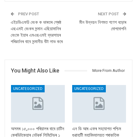
PREV POST
NEXT POST
এইচডিএফচি বেংক ক ভাৰতৰ শ্ৰেষ্ঠ
মীন উন্নয়ন নিগমত গণেশ বড়োৰ
এছএমই বেংকৰ সন্মান এছিয়ামানিৰ
দোপদোপনি
বেংকে ইয়াৰ এমএছএমই ব্যৱসায়ৰ
পৰিৱৰ্তনৰ বাবে সন্মানীয় বঁটা লাভ কৰে
You Might Also Like
More From Author
UNCATEGORIZED
UNCATEGORIZED
অসমৰ ১৫,০০০ পৰিয়ালৰ বাবে চাটিন
এন ডি আৰ এফৰ সহযোগত পশ্চিম
ক্ৰেডিটকেয়াৰ নেটৱৰ্ক লিমিটেডৰ ১
গুৱাহাটী মহাবিদ্যালয়ত প্ৰাকৃতিক