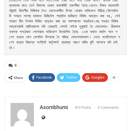
লৈয়োলৈও তেওঁ সময় মতে নাহে।নিজ ইচ্ছা মতে অহা যোৱা কৰে। আনকি বেয়া 
ব্যবহাৰৰ বাবে তেওঁ বিভাগৰ ওচৰত জবাবদিহি হবলগীয়া হৈছে।হলেও নিজৰ ময়মতালি 
খটুৱাই বিভাগীয় নিবিদাক লৈও কেলেংকাৰীত লিপ্ত হোৱাৰ অভিযোগ উঠিছে।বিশেষকৈ 
যি সময়ত সমগ্ৰ ভাৰতত ডিজিটেল পদ্ধতিৰ জৰিয়তে নিবিদা আহ্বান কৰা হয়, সেই 
সময়ত মীন নিগমৰ নিবিদা আহ্বান কৰা হয় পৰম্পৰাগত পদ্ধতিৰে।বহু সময়ত নিবিদা 
আহ্বানকাৰি প্ৰতিস্থানৰ নথি হেৰুৱাই পেলাই নাইবা লুকুৱাই থৈ মোহলদাৰ- ঠিকাদাৰ 
সকলক শলঠেকত পেলোৱাৰ অভিযোগ উত্থাপিত হৈছে ।এক কথাত কবলৈ গলে গ
ণেশ বড়োৰ দোপ দোপনিত দিশহাৰা হৈ পৰিছে মোহলদাৰসকল। সেয়ে অনতিপলমে গ
ণেশ বড়োৰ বিৰুদ্ধে সংশ্লিষ্ট কৰ্তৃপক্ষই ব্যৱস্থা গ্ৰহণ কৰিব বুলি আশাৰে বাট চাই
ছে।
0
Share
Facebook
Twitter
Google+
Asombhumi
410 Posts
0 Comments