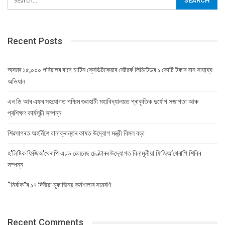
Recent Posts
অসমৰ ১৫,০০০ পৰিয়ালৰ বাবে চাটিন ক্ৰেডিটকেয়াৰ নেটৱৰ্ক লিমিটেডৰ ১ কোটি টকাৰ বান সাহায্য
অভিযান
এন ডি আৰ এফৰ সহযোগত পশ্চিম গুৱাহাটী মহাবিদ্যালয়ত প্ৰাকৃতিক দুৰ্যোগ সজাগতা আৰু
প্ৰশিক্ষণ কাৰ্যসূচী সম্পন্ন
শিৱসাগৰত অহৰ্নিশে বানাক্ৰান্তৰ কাষত উদ্যোগ মন্ত্রী বিমল বড়া
হ’লিষ্টিক ফিজিঅ’থেৰাপি এণ্ড ৱেলনেছ চেণ্টাৰৰ উদ্যোগত বিনামূলীয়া ফিজিঅ’থেৰাপি শিবিৰ
সম্পন্ন
“নিৰ্বাক”ৰ ১৭ দিনীয়া মূকাভিনয় কৰ্মশালাৰ সামৰণি
Recent Comments