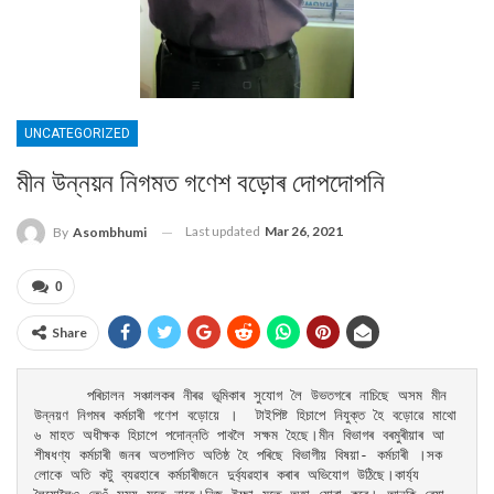
UNCATEGORIZED
মীন উন্নয়ন নিগমত গণেশ বড়োৰ দোপদোপনি
Last updated
Mar 26, 2021
By
Asombhumi
0
Share
      পৰিচালন সঞ্চালকৰ নীৰৱ ভূমিকাৰ সুযোগ লৈ উভতগৰে নাচিছে অসম মীন 
উন্নয়ণ নিগমৰ কৰ্মচাৰী গণেশ বড়োয়ে ।  টাইপিষ্ট হিচাপে নিযুক্ত হৈ বড়োৱে মাথো 
৬ মাহত অধীক্ষক হিচাপে পদোন্নতি পাবলৈ সক্ষম হৈছে।মীন বিভাগৰ বৰমুৰীয়াৰ আ
শীষধণ্য কৰ্মচাৰী জনৰ অতপালিত অতিষ্ঠ হৈ পৰিছে বিভাগীয় বিষয়া- কৰ্মচাৰী ।সক
লোকে অতি কটু ব্যৱহাৰে কৰ্মচাৰীজনে দুৰ্ব্যৱহাৰ কৰাৰ অভিযোগ উঠিছে।কাৰ্য্য