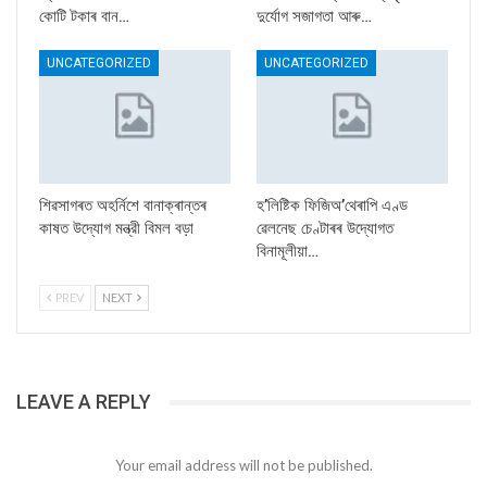
কোটি টকাৰ বান…
দুৰ্যোগ সজাগতা আৰু…
UNCATEGORIZED
UNCATEGORIZED
শিৱসাগৰত অহৰ্নিশে বানাক্ৰান্তৰ
হ’লিষ্টিক ফিজিঅ’থেৰাপি এণ্ড
কাষত উদ্যোগ মন্ত্রী বিমল বড়া
ৱেলনেছ চেণ্টাৰৰ উদ্যোগত
বিনামূলীয়া…
PREV
NEXT
LEAVE A REPLY
Your email address will not be published.