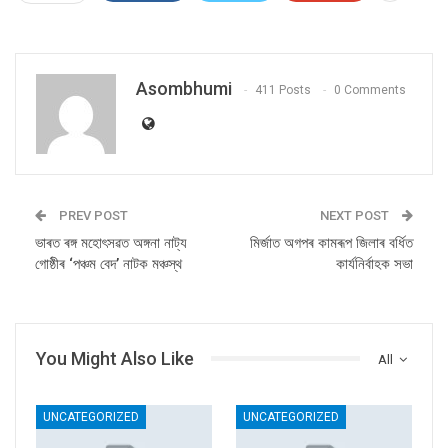
Asombhumi
411 Posts
0 Comments
PREV POST
NEXT POST
ভাৰত ৰঙ্গ মহোৎসৱত অঙ্গনা নাট্য
মিৰ্জাত অগপৰ কামৰূপ জিলাৰ বৰ্ধিত
গোষ্ঠীৰ ‘পঞ্চম বেদ’ নাটক মঞ্চস্থ
কাৰ্যনিৰ্বাহক সভা
You Might Also Like
All
UNCATEGORIZED
UNCATEGORIZED