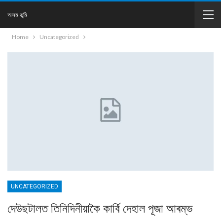
অসম ভূমি
Home
Uncategorized
UNCATEGORIZED
দেউছটালত তিনিদিনীয়াকৈ কার্বি দেহাল পূজা আৰম্ভ