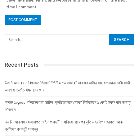
Save my name, email, and website in this browser for the next
time I comment.
Recent Posts
উজনি অসমৰ বান বিধ্বস্ত জিলাৰ শিপিনীক ৫০ হাজাৰ টকাৰ এককালীন সাহাৰ্য প্ৰদানৰ দাবী সদৌ
অসম হস্ততাঁত সমবায় সন্থাৰ
অসমৰ ১৫,০০০ পৰিয়ালৰ বাবে চাটিন ক্ৰেডিটকেয়াৰ নেটৱৰ্ক লিমিটেডৰ ১ কোটি টকাৰ বান সাহায্য
অভিযান
এন ডি আৰ এফৰ সহযোগত পশ্চিম গুৱাহাটী মহাবিদ্যালয়ত প্ৰাকৃতিক দুৰ্যোগ সজাগতা আৰু
প্ৰশিক্ষণ কাৰ্যসূচী সম্পন্ন