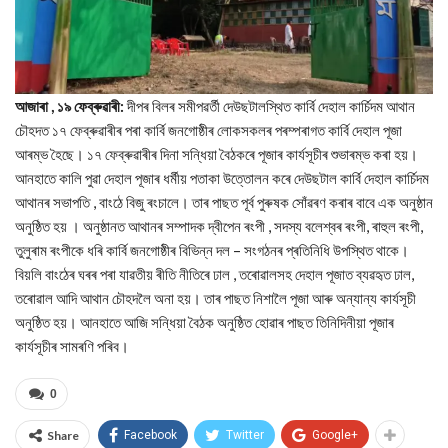
আজাৰা , ১৯ ফেব্ৰুৱাৰী:
দীপৰ বিলৰ সমীপৱৰ্তী দেউছটালস্থিত কাৰ্বি দেহাল কাৰ্চিদম আথান
চৌহদত ১৭ ফেব্ৰুৱাৰীৰ পৰা কাৰ্বি জনগোষ্ঠীৰ লোকসকলৰ পৰম্পৰাগত কার্বি দেহাল পূজা
আৰম্ভ হৈছে। ১৭ ফেব্ৰুৱাৰীৰ দিনা সন্ধিয়া বৈঠকৰে পূজাৰ কাৰ্যসূচীৰ শুভাৰম্ভ কৰা হয়।
আনহাতে কালি পুৱা দেহাল পূজাৰ ধৰ্মীয় পতাকা উত্তোলন কৰে দেউছটাল কাৰ্বি দেহাল কাৰ্চিদম
আথানৰ সভাপতি , বাংঠে বিজু ৰংচালে। তাৰ পাছত পূৰ্ব পুৰুষক সোঁৱৰণ কৰাৰ বাবে এক অনুষ্ঠান
অনুষ্ঠিত হয় । অনুষ্ঠানত আথানৰ সম্পাদক দ্বীপেন ৰংপী , সদস্য বলেশ্বৰ ৰংপী, ৰাহুল ৰংপী,
তুলুৰাম ৰংপীকে ধৰি কাৰ্বি জনগোষ্ঠীৰ বিভিন্ন দল – সংগঠনৰ প্ৰতিনিধি উপস্থিত থাকে।
বিয়লি বাংঠেৰ ঘৰৰ পৰা যাৱতীয় ৰীতি নীতিৰে ঢাল , তৰোৱালসহ দেহাল পূজাত ব্যৱহৃত ঢাল,
তৰোৱাল আদি আথান চৌহদলৈ অনা হয়। তাৰ পাছত নিশালৈ পূজা আৰু অন্যান্য কাৰ্যসূচী
অনুষ্ঠিত হয়। আনহাতে আজি সন্ধিয়া বৈঠক অনুষ্ঠিত হোৱাৰ পাছত তিনিদিনীয়া পূজাৰ
কাৰ্যসূচীৰ সামৰণি পৰিব।
0
Share
Facebook
Twitter
Google+