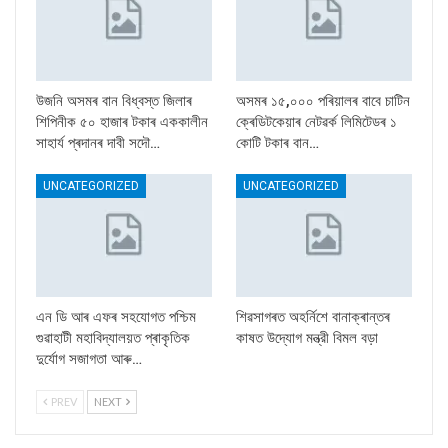
উজনি অসমৰ বান বিধ্বস্ত জিলাৰ
অসমৰ ১৫,০০০ পৰিয়ালৰ বাবে চাটিন
শিপিনীক ৫০ হাজাৰ টকাৰ এককালীন
ক্ৰেডিটকেয়াৰ নেটৱৰ্ক লিমিটেডৰ ১
সাহাৰ্য প্ৰদানৰ দাবী সদৌ…
কোটি টকাৰ বান…
UNCATEGORIZED
UNCATEGORIZED
এন ডি আৰ এফৰ সহযোগত পশ্চিম
শিৱসাগৰত অহৰ্নিশে বানাক্ৰান্তৰ
গুৱাহাটী মহাবিদ্যালয়ত প্ৰাকৃতিক
কাষত উদ্যোগ মন্ত্রী বিমল বড়া
দুৰ্যোগ সজাগতা আৰু…
PREV
NEXT