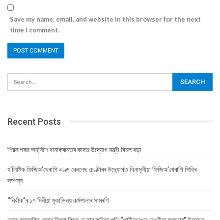
Save my name, email, and website in this browser for the next
time I comment.
Recent Posts
শিৱসাগৰত অহৰ্নিশে বানাক্ৰান্তৰ কাষত উদ্যোগ মন্ত্রী বিমল বড়া
হ’লিষ্টিক ফিজিঅ’থেৰাপি এণ্ড ৱেলনেছ চেণ্টাৰৰ উদ্যোগত বিনামূলীয়া ফিজিঅ’থেৰাপি শিবিৰ
সম্পন্ন
“নিৰ্বাক”ৰ ১৭ দিনীয়া মূকাভিনয় কৰ্মশালাৰ সামৰণি