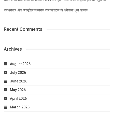
অসম অসামৰিক সেৱাৰ বিষয়া বিমল ডেকাৰ কবিতা পুথি “পানীডোঙাৰ বেঙুনীয়া ফুলবোৰ” উন্মোচন
পৰম্পৰাগত ধৰ্মীয় কাৰ্যসূচীৰে আজাৰাত পাঁচদিনীয়াকৈ শ্ৰী শ্ৰীমনসা পূজা আৰম্ভ
Recent Comments
Archives
August 2026
July 2026
June 2026
May 2026
April 2026
March 2026