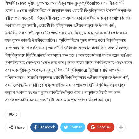
শিক্ষাৰ্থীৰ মাজত ক্ৰীড়াসুলভ মনোভাৱ, ঐক্য আৰু সুস্থ প্ৰতিযোগিতাৰ মানসিকতা গঢ়ি
তোলা। ৮ মে’ত প্ৰতিযোগিতাখন উদ্বোধন কৰে গুৱাহাটী বিশ্ববিদ্যালয়ৰ উপাচাৰ্য অধ্যাপক
ননী গোপাল মহন্তই। উদ্বোধনী অনুষ্ঠানত অসম চৰকাৰৰ ক্ৰীড়া আৰু যুৱ কল্যাণ বিভাগৰ
সঞ্চালক অংকুৰ ভৰালী , গুৱাহাটী বিশ্ববিদ্যালয়ৰ পঞ্জীয়ক অধ্যাপক উৎপল শৰ্মা ,
বিশ্ববিদ্যালয় শ্ৰেণীসমূহৰ সচিব অধ্যাপক সঞ্জয় সিংহ , আৰু ছাত্র কল্যাণ সঞ্চালক ডঃ
ৰঞ্জন কুমাৰ কাকতি উপস্থিত আছিল। প্ৰতিযোগিতাৰ পুৰুষ শাখাত কটন বিশ্ববিদ্যালয়ে
চেম্পিয়নৰ খিতাপ অৰ্জন কৰে। গুৱাহাটী বিশ্ববিদ্যালয়ে প্ৰথম ৰানাৰ্ছ আপ আৰু ডিব্ৰুগড়
বিশ্ববিদ্যালয়ে দ্বিতীয় ৰানাৰ্ছ আপ স্থান লাভ কৰে। আনহাতে মহিলা শাখাত ৰয়েল গ্ল’বেল
বিশ্ববিদ্যালয়ে চেম্পিয়নৰ খিতাপ লাভ কৰে। অসম ডাউন টাউন বিশ্ববিদ্যালয়ে প্ৰথম ৰানাৰ্ছ
আপ আৰু শ্ৰীমন্ত শংকৰদেৱ স্বাস্থ্য বিজ্ঞান বিশ্ববিদ্যালয়ে দ্বিতীয় ৰানাৰ্ছ আপ স্থান
অধিকাৰ কৰে। সামৰণি অনুষ্ঠানত গুৱাহাটী বিশ্ববিদ্যালয়ৰ পঞ্জীয়ক অধ্যাপক উৎপল শৰ্মা,
অসম বেডমিণ্টন সন্থাৰ কোষাধ্যক্ষ গৌতম মহন্ত আৰু গুৱাহাটী বিশ্ববিদ্যালয়ৰ ছাত্র
কল্যাণ সঞ্চালক ডঃ ৰঞ্জন কুমাৰ কাকতি উপস্থিত থাকে। অনুষ্ঠানত বিজয়ী দল আৰু
অংশগ্ৰহণকাৰীসকলৰ মাজত ট্ৰফী, পদক আৰু প্ৰমাণপত্ৰ বিতৰণ কৰা হয়।
0
Share
Facebook
Twitter
Google+