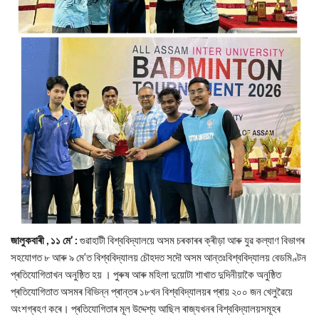
জালুকবাৰী , ১১ মে’ :
গুৱাহাটী বিশ্ববিদ্যালয়ে অসম চৰকাৰৰ ক্ৰীড়া আৰু যুৱ কল্যাণ বিভাগৰ
সহযোগত ৮ আৰু ৯ মে’ত বিশ্ববিদ্যালয় চৌহদত সদৌ অসম আন্তঃবিশ্ববিদ্যালয় বেডমিণ্টন
প্ৰতিযোগিতাখন অনুষ্ঠিত হয় । পুৰুষ আৰু মহিলা দুয়োটা শাখাত দুদিনীয়াকৈ অনুষ্ঠিত
প্ৰতিযোগিতাত অসমৰ বিভিন্ন প্ৰান্তৰ ১৮খন বিশ্ববিদ্যালয়ৰ প্ৰায় ২০০ জন খেলুৱৈয়ে
অংশগ্ৰহণ কৰে। প্ৰতিযোগিতাৰ মূল উদ্দেশ্য আছিল ৰাজ্যখনৰ বিশ্ববিদ্যালয়সমূহৰ