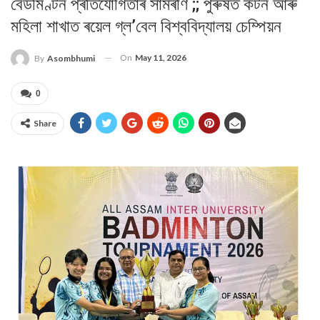
বেডমিণ্টন প্ৰতিযোগিতাৰ সামৰণি ;; পুৰুষত কটন আৰু
মহিলা শাখাত ৰয়েল গ্ল’বেল বিশ্ববিদ্যালয় চেম্পিয়ন
On
May 11, 2026
By
Asombhumi
0
Share