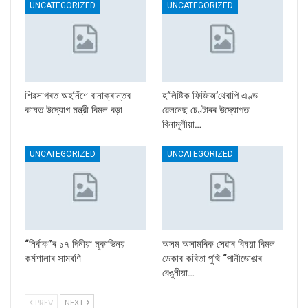
UNCATEGORIZED
UNCATEGORIZED
শিৱসাগৰত অহৰ্নিশে বানাক্ৰান্তৰ
হ’লিষ্টিক ফিজিঅ’থেৰাপি এণ্ড
কাষত উদ্যোগ মন্ত্রী বিমল বড়া
ৱেলনেছ চেণ্টাৰৰ উদ্যোগত
বিনামূলীয়া…
UNCATEGORIZED
UNCATEGORIZED
“নিৰ্বাক”ৰ ১৭ দিনীয়া মূকাভিনয়
অসম অসামৰিক সেৱাৰ বিষয়া বিমল
কৰ্মশালাৰ সামৰণি
ডেকাৰ কবিতা পুথি “পানীডোঙাৰ
বেঙুনীয়া…
PREV
NEXT