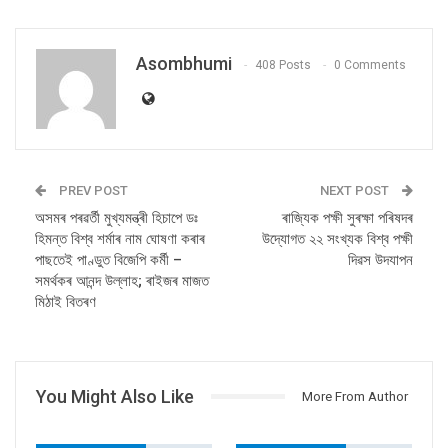
Asombhumi
408 Posts
0 Comments
PREV POST
NEXT POST
অসমৰ পৰৱৰ্তী মুখ্যমন্ত্ৰী হিচাপে ডঃ
ৰাজ্যিক পক্ষী সুৰক্ষা পৰিষদৰ
হিমন্ত বিশ্ব শৰ্মাৰ নাম ঘোষণা কৰাৰ
উদ্যোগত ২২ সংখ্যক বিশ্ব পক্ষী
পাছতেই পাণ্ডুত বিজেপি কৰ্মী –
দিৱস উদযাপন
সমৰ্থকৰ আনন্দ উল্লাহ; ৰাইজৰ মাজত
মিঠাই বিতৰণ
You Might Also Like
More From Author