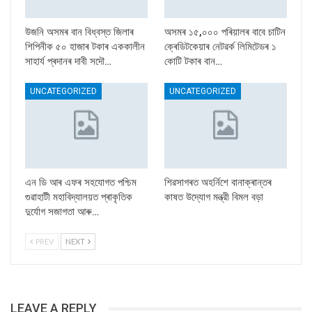
উজনি অসমৰ বান বিধ্বস্ত জিলাৰ
অসমৰ ১৫,০০০ পৰিয়ালৰ বাবে চাটিন
শিপিনীক ৫০ হাজাৰ টকাৰ এককালীন
ক্ৰেডিটকেয়াৰ নেটৱৰ্ক লিমিটেডৰ ১
সাহাৰ্য প্ৰদানৰ দাবী সদৌ…
কোটি টকাৰ বান…
UNCATEGORIZED
UNCATEGORIZED
এন ডি আৰ এফৰ সহযোগত পশ্চিম
শিৱসাগৰত অহৰ্নিশে বানাক্ৰান্তৰ
গুৱাহাটী মহাবিদ্যালয়ত প্ৰাকৃতিক
কাষত উদ্যোগ মন্ত্রী বিমল বড়া
দুৰ্যোগ সজাগতা আৰু…
PREV
NEXT
LEAVE A REPLY