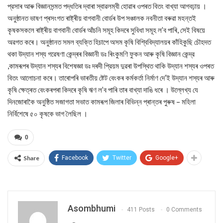
প্রসাৰ আৰু বিজ্ঞানসন্মত পদ্ধতিৰ দ্বাৰা স্বাৱলম্বী হোৱাৰ ওপৰত বিতং বাখ্যা আগবঢ়ায় ।
অনুষ্ঠানত ভাষণ প্ৰসংগত ৰাষ্ট্ৰীয় বাগবানী বোর্ডৰ উপ সঞ্চালক নবনীতা বৰুৱা মহন্তই
কৃষকসকলে ৰাষ্ট্ৰীয় বাগবানী বোর্ডৰ আঁচনি সমূহ কিদৰে সুবিধা সমূহ ল’ব পাৰি, সেই বিষয়ে
অৱগত কৰে। অনুষ্ঠানত সমল ব্যক্তি হিচাপে অসম কৃষি বিশ্বিবিদ্যালয়ৰ কাঁহিকুছি চৌহদত
থকা উদ্যান শস্য গৱেষণা কেন্দ্ৰৰ বিজ্ঞানী ডঃ ৰিংকুমণি ফুকন আৰু কৃষি বিজ্ঞান কেন্দ্র
,কামৰূপৰ উদ্যান শস্যৰ বিশেষজ্ঞা ডঃ দৰদী প্রিয়ম দুৱৰা উপস্থিত থাকি উদ্যান শস্যৰ ওপৰত
বিতং আলোচনা কৰে। তাৰোপৰি ভাৰতীয় ষ্টেট বেংকৰ কৰ্মকৰ্তা নিৰ্মাণ দে’ই উদ্যান শস্যৰ আৰু
কৃষি ক্ষেত্ৰত বেংকৰপৰা কিদৰে কৃষি ঋণ ল’ব পাৰি তাৰ বাখ্যা দাঙি ধৰে । উল্লেখ্য যে
দিনজোৰাকৈ অনুষ্ঠিত সজাগতা সভাত কামৰূপ জিলাৰ বিভিন্ন প্ৰান্তৰ পুৰুষ – মহিলা
নিৰ্বিশেষে ৫০ কৃষকে ভাগ লৈছিল ।
0
Share
Facebook
Twitter
Google+
Asombhumi
411 Posts
0 Comments