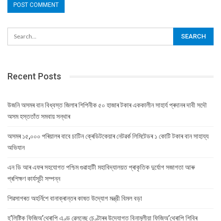
Recent Posts
উজনি অসমৰ বান বিধ্বস্ত জিলাৰ শিপিনীক ৫০ হাজাৰ টকাৰ এককালীন সাহাৰ্য প্ৰদানৰ দাবী সদৌ
অসম হস্ততাঁত সমবায় সন্থাৰ
অসমৰ ১৫,০০০ পৰিয়ালৰ বাবে চাটিন ক্ৰেডিটকেয়াৰ নেটৱৰ্ক লিমিটেডৰ ১ কোটি টকাৰ বান সাহায্য
অভিযান
এন ডি আৰ এফৰ সহযোগত পশ্চিম গুৱাহাটী মহাবিদ্যালয়ত প্ৰাকৃতিক দুৰ্যোগ সজাগতা আৰু
প্ৰশিক্ষণ কাৰ্যসূচী সম্পন্ন
শিৱসাগৰত অহৰ্নিশে বানাক্ৰান্তৰ কাষত উদ্যোগ মন্ত্রী বিমল বড়া
হ’লিষ্টিক ফিজিঅ’থেৰাপি এণ্ড ৱেলনেছ চেণ্টাৰৰ উদ্যোগত বিনামূলীয়া ফিজিঅ’থেৰাপি শিবিৰ