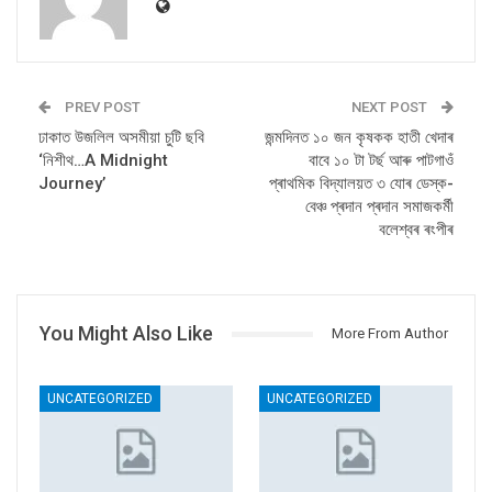
PREV POST
NEXT POST
ঢাকাত উজলিল অসমীয়া চুটি ছবি
জন্মদিনত ১০ জন কৃষকক হাতী খেদাৰ
‘নিশীথ…A Midnight
বাবে ১০ টা টৰ্ছ আৰু পাটগাওঁ
Journey’
প্ৰাথমিক বিদ্যালয়ত ৩ যোৰ ডেস্ক-
বেঞ্চ প্ৰদান প্ৰদান সমাজকৰ্মী
বলেশ্বৰ ৰংপীৰ
You Might Also Like
More From Author
UNCATEGORIZED
UNCATEGORIZED