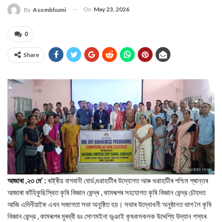
On
May 23, 2026
By
Asombhumi
0
Share
আজাৰা ,২৩ মে’ :
ৰাষ্ট্ৰীয় বাগবানী বোর্ড,গুৱাহাটীৰ উদ্যোগত আৰু গুৱাহাটীৰ পশ্চিম প্ৰান্তৰ
আজাৰা কাঁহিকুছিস্থিত কৃষি বিজ্ঞান কেন্দ্ৰ , কামৰূপৰ সহযোগত কৃষি বিজ্ঞান কেন্দ্র চৌহদত
আজি এদিনীয়াকৈ এখন সজাগতা সভা অনুষ্ঠিত হয়। সভাৰ উদ্ধোধনী অনুষ্ঠানত ভাগ লৈ কৃষি
বিজ্ঞান কেন্দ্র , কামৰূপৰ মুৰব্বী ডঃ সোণমইনা ভূঞাই কৃষকসকলক উদ্দেশ্যি উদ্যান শস্যৰ