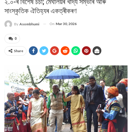
২.০-ৰ বিশেষ চৰ্চা; মেঘালয়ৰ খাদ্য সম্ভাৰ আৰু
সাংস্কৃতিক ঐতিহ্যৰ একত্ৰীকৰণ
On
Mar 30, 2026
By
Asombhumi
0
Share