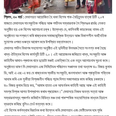
শ্বিলং, ৩০ মাৰ্চ :
মেঘালয়ত আয়োজিত হৈ থকা বিশেষ পাক-বৈচিত্ৰ্যৰ যাত্ৰা চিটি ২.০ৰ
মাজতে মেঘালয়ৰ সাংস্কৃতিক পৰিচয় আৰু পৰ্যটনৰ সম্ভাৱনাক লৈ শ্বিলঙৰ ৱাৰ্ডছ লেকত
অনুষ্ঠিত হয় এক বিশেষ আলোচনা চক্ৰ। উল্লেখ্য যে, কালিনাৰী কাচকেডছ নামৰ এই
অনুষ্ঠানত অংশগ্ৰহণ কৰি ৰাজ্যখনৰ সমাজকেন্দ্ৰিক উন্নয়ন আৰু বিকাশশীল অৰ্থনৈতিক
সুযোগৰ ওপৰত গুৰুত্ব আৰোপ কৰে উপস্থিত বক্তাসকলে।
মেঘালয় পৰ্যটন বিভাগৰ সহযোগত অনুষ্ঠিত এই দুদিনীয়া উৎসৱৰ সৈতে সংলগ্ন কৰা হৈছে
খাদ্য ঐতিহ্যৰ বিশেষ কাৰ্যসূচী চিটি ২.০। এই আয়োজনৰ জৰিয়তে খাদ্য, সংস্কৃতি আৰু
কাহিনীৰ আদান-প্ৰদানৰ বাবে দুয়োটা মঞ্চই একত্ৰিত হৈ এক নতুন আলোচনাৰ সূচনা কৰে।
অনুষ্ঠানত ভাষণ দি মেঘালয়ান এজ লিমিটেডৰ পৰিচালন সঞ্চালক তথা অধ্যক্ষ ড০ বিজয় কুমাৰ
ডি, আই এ এছ-এ কয় যে ৰাজ্যখনৰ স্বকীয় সংস্কৃতি, জনসাধাৰণ আৰু প্ৰাকৃতিক শক্তিক
আধাৰ কৰি এক সুকীয়া বিশ্বজনীন পৰিচয় গঢ়াৰ দিশত সজাগভাৱে কাম কৰিছে চৰকাৰে।
ড০ বিজয় কুমাৰ ডিয়ে কয়, “আমাৰ হাতত এক আশ্চৰ্যকৰ কাহিনী আছে আৰু এই কাহিনী
সমগ্ৰ বিশ্বৰ আগত উপস্থাপন কৰাৰ প্ৰয়োজন।” মেঘালয়ে নিজৰ অনন্য সত্তা আৰু
সম্ভাৱনাসমূহ প্ৰদৰ্শন কৰিবলৈ বিভিন্ন মঞ্চ তথা পাৰস্পৰিক সহযোগিতাক মাধ্যম হিচাপে
ব্যৱহাৰ কৰিছে বুলিও তেওঁ মন্তব্য কৰে।
এই বিশেষ কৰ্মপন্থাৰ বিৱৰ্তনৰ কথা উল্লেখ কৰি মেঘালয়ান এজ ফেষ্টিভেলৰ দৰে পূৰ্বৰ