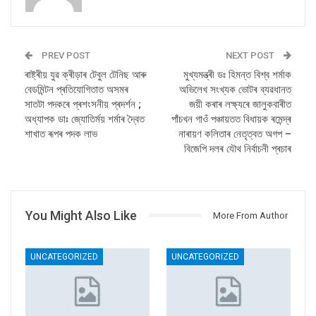
PREV POST
NEXT POST
ৰাষ্ট্ৰীয় যুৱ ক্ৰীড়াৰ টেবুল টেনিছ আৰু
মুখ্যমন্ত্ৰী ডঃ হিমন্ত বিশ্ব শৰ্মাক
বেডমিন্টন প্ৰতিযোগিতাত অসমৰ
অভিলেখ সংখ্যক ভোটৰ ব্যৱধানত
সাতটা পদকৰে প্ৰশংসনীয় প্ৰদৰ্শন ;
জয়ী কৰাৰ লক্ষ্যৰে জালুকবাৰীত
অধ্যাপক ডাঃ জ্যোতিৰ্ময় শৰ্মাৰ দ্বৈত
পাঁচখন গাওঁ পঞ্চায়তত বিধায়ক ৰমেন্দ্ৰ
শাখাত ৰূপৰ পদক লাভ
নাৰায়ণ কলিতাৰ নেতৃত্বত অগপ –
বিজেপি দলৰ যৌথ নিৰ্বাচনী প্ৰচাৰ
You Might Also Like
More From Author
UNCATEGORIZED
UNCATEGORIZED