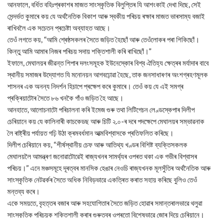
আনফালে, বৰ্ধিত বহিঃপ্ৰকাশৰ মাজত সাংস্কৃতিক বিলুপ্তিৰ যি আশংকাই দেখা দিছে, সেই
সেন্দৰ্ভত কুমাৰে কয় যে অৰ্থনৈতিক বিকাশ আৰু স্বকীয় পৰিচয় ৰক্ষাৰ মাজত ভাৰসাম্য বজাই
ৰাখিবলৈ এক সচেতন প্ৰচেষ্টা অব্যাহত আছে।
তেওঁ লগতে কয়, “আমি শ্ৰেষ্ঠসকলৰ সৈতে জড়িত হৈছোঁ আৰু তেওঁলোকৰ পৰা শিকিছোঁ।
কিন্তু আমি আমাৰ নিজৰ পৰিচয় সদায় শক্তিশালী কৰি ৰাখিছোঁ।”
ইফালে, মেঘালয়ৰ জীৱন্ত শিপাৰ দলংসমূহক ইউনেস্কোৰ বিশ্ব ঐতিহ্য ক্ষেত্ৰৰ মৰ্যাদাৰ বাবে
স্থানীয় সমাজৰ উদ্যোগত যি মনোনয়ন আগবঢ়োৱা হৈছে, তাক জনসাধাৰণৰ অংশগ্ৰহণমূলক
শাসনৰ এক অনন্য নিদৰ্শন হিচাপে প্ৰক্ষেপ কৰে কুমাৰে। তেওঁ কয় যে এই সমগ্ৰ
প্ৰক্ৰিয়াটোৰ সৈতে ৮৬ খনকৈ গাঁও জড়িত হৈ আছে।
আনহাতে, আলোচনাটো পৰিচালনা কৰি ইমেজ গুৰু তথা লিটিগেচন লেণ্ডস্কেপাৰ দিলীপ
চেৰিয়ানে কয় যে কালিনাৰী কাচকেডছ আৰু চিটি ২.০-ৰ দৰে পদক্ষেপে মেঘালয়ৰ সম্ভাৱনাক
লৈ ৰাষ্ট্ৰীয় পৰ্যায়ত গঢ়ি উঠা ক্ৰমবৰ্ধমান আত্মবিশ্বাসকে প্ৰতিফলিত কৰিছে।
দিলীপ চেৰিয়ানে কয়, “শীৰ্ষস্থানীয় চেফ আৰু আতিথ্য খণ্ডৰ বিশিষ্ট ব্যক্তিসকলক
মেঘালয়লৈ আমন্ত্ৰণ জনোৱাটোৱেই ৰাজ্যখনৰ সামৰ্থ্যৰ ওপৰত থকা এক গভীৰ বিশ্বাসৰ
পৰিচয়।” এনে মঞ্চসমূহে দূৰত্বৰ মানসিক হেঙাৰ নেওচি ৰাজ্যখনক মূলসুঁতিৰ অৰ্থনৈতিক আৰু
সাংস্কৃতিক নেটৱৰ্কৰ সৈতে অধিক নিবিড়ভাৱে একত্ৰিত কৰাত সহায় কৰিছে বুলিও তেওঁ
মন্তব্য কৰে।
একে সময়তে, বৃহত্তৰ বজাৰ আৰু সহযোগিতাৰ সৈতে জড়িত হোৱাৰ সমান্তৰালভাৱে থলুৱা
সাংস্কৃতিক পৰিচয়ক শক্তিশালী কৰাৰ গুৰুত্বৰ ওপৰতো বিশেষভাৱে জোৰ দিয়ে চেৰিয়ানে।