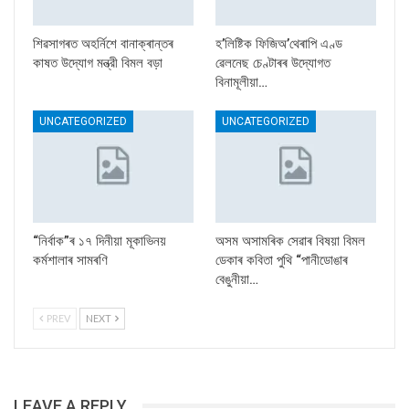
শিৱসাগৰত অহৰ্নিশে বানাক্ৰান্তৰ
হ’লিষ্টিক ফিজিঅ’থেৰাপি এণ্ড
কাষত উদ্যোগ মন্ত্রী বিমল বড়া
ৱেলনেছ চেণ্টাৰৰ উদ্যোগত
বিনামূলীয়া…
UNCATEGORIZED
UNCATEGORIZED
“নিৰ্বাক”ৰ ১৭ দিনীয়া মূকাভিনয়
অসম অসামৰিক সেৱাৰ বিষয়া বিমল
কৰ্মশালাৰ সামৰণি
ডেকাৰ কবিতা পুথি “পানীডোঙাৰ
বেঙুনীয়া…
PREV
NEXT
LEAVE A REPLY