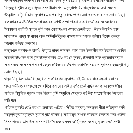
পদক্ষেপসমূহৰ প্ৰসংগ টানি আনে ড০ বিজয় কুমাৰ ডিয়ে। অঞ্চলটোৰ নামেৰে নামাকৰণ কৰা
বিশ্বজুৰি স্বীকৃত ভূতাত্ত্বিক সময়সীমাৰ পৰা অনুপ্ৰাণিত হৈ ৰাজ্যখনে এতিয়া নিজকে
উৎকৃষ্টতা, সৌন্দৰ্য আৰু সুযোগৰ এক প্ৰাণকেন্দ্ৰ হিচাপে প্ৰতিষ্ঠা কৰাতহে অধিক জোৰ দিছে।
ৰাজ্যখনৰ অৰ্থনৈতিক অগ্ৰাধিকাৰৰ দিশটোত আলোকপাত কৰি তেওঁ কয় যে মেঘালয়ৰ
উন্নয়নৰ ৰণনীতি মূলতঃ কৃষি আৰু সেৱা খণ্ডৰ ওপৰত কেন্দ্ৰীভূত। ইয়াৰ উপৰিও মূল্য
সংযোজন, খাদ্য সংসাধন আৰু পৰ্যটনভিত্তিক সংস্থাপনৰ ওপৰত বৰ্তমান বিশেষ গুৰুত্ব
আৰোপ কৰিছে চৰকাৰে।
ৰাজ্যখনে লাকাডঙৰ হালধি, উন্নত মানৰ আনাৰস, আদা আৰু ষ্ট্ৰবেৰীৰ দৰে উচ্চমানৰ জৈৱিক
সামগ্ৰী উৎপাদন কৰে বুলি উল্লেখ কৰি তেওঁ কয় যে কৃষক, উদ্যোগী আৰু প্ৰতিষ্ঠানসমূহক
সামৰি এক সংসাধন পৰিৱেশ তন্ত্ৰৰ জৰিয়তে ফাৰ্মৰ পৰা বজাৰলৈ সংযোগ স্থাপনৰ ব্যৱস্থা গঢ়ি
তোলা হৈছে।
থলুৱা নিযুক্তি আৰু বিশ্বজুৰি লাভ কৰিব পৰা সুযোগ- এই উভয়ৰে বাবে দক্ষতা বিকাশৰ
প্ৰয়োজনীয়তাৰ ওপৰতো জোৰ দিয়ে কুমাৰে। এই সন্দৰ্ভত তেওঁ নাৰ্ছসকলক আন্তঃৰাষ্ট্ৰীয়
পৰ্যায়ত নিযুক্তি প্ৰদান আৰু বিশেষ কৃষি পদ্ধতিৰ ক্ষেত্ৰত গঢ়ি উঠা সহযোগিতাৰ উদাহৰণ
দাঙি ধৰে।
পৰ্যটনৰ সন্দৰ্ভত তেওঁ কয় যে মেঘালয়ে এতিয়া পৰিচিত লক্ষ্যস্থানসমূহৰ সীমা অতিক্ৰম কৰি
বিকেন্দ্ৰীকৃত নিযুক্তিৰ সুযোগ সৃষ্টি কৰিছে। স্থায়িত্ব নিশ্চিত কৰিবলৈ চৰকাৰে “কম পৰ্যটক,
নিম্ন প্ৰভাৱ আৰু উচ্চ মানৰ পৰ্যটন”ৰ এক অনন্য আৰ্হি গ্ৰহণ কৰিছে বুলিও তেওঁ সদৰী
কৰে।