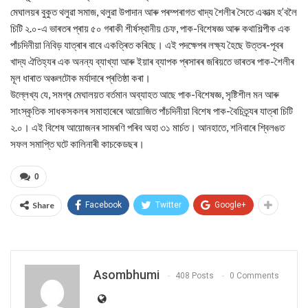
মেঘালয়ৰ বুকুত থলুৱা সমাজ, থলুৱা উপাদান আৰু পৰম্পৰাগত খাদ্য শৈলীৰ সৈতে একাত্ম হ’বলৈ
চিটি ২.০-এ ভাৰতৰ প্ৰায় ৫০ গৰাকী শীৰ্ষস্থানীয় চেফ, পাক-বিশেষজ্ঞ আৰু কথাশিল্পীক এক
পাঁচদিনীয়া নিবিড় যাত্ৰাৰ বাবে একত্ৰিত কৰিছে। এই পদক্ষেপৰ লক্ষ্য হৈছে উত্তৰ-পূবৰ
খাদ্য ঐতিহ্যৰ এক অনন্য ব্যাখ্যা আৰু ইয়াৰ ব্যাপক প্ৰসাৰৰ জৰিয়তে ভাৰতৰ পাক-শৈলীৰ
মূল ধাৰাত অঞ্চলটোক মৰ্যাদাৰে প্ৰতিষ্ঠা কৰা।
উল্লেখ্য যে, সমগ্ৰ মেঘালয়ত বৰ্তমান অব্যাহত আছে পাক-বিশেষজ্ঞ, সৃষ্টিশীল মন আৰু
সাংস্কৃতিক সাধকসকলৰ সমাহাৰেৰে আয়োজিত পাঁচদিনীয়া বিশেষ পাক-বৈচিত্ৰ্যৰ যাত্ৰা চিটি
২.০। এই বিশেষ আয়োজনৰ সামৰণি পৰিব অহা ৩১ মাৰ্চত। আনহাতে, শনিবাৰে শ্বিলঙত
সফল সমাপ্তি ঘটে কালিনাৰী কাচকেডছৰ।
0
Share
Facebook
Twitter
Google+
Asombhumi
408 Posts
0 Comments