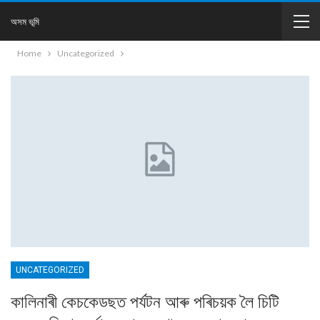
অসম ভূমি
Home
Uncategorized
UNCATEGORIZED
কালিনাৰী কেচকেডছত পৰ্যটন আৰু পৰিচয়ক লৈ চিটি