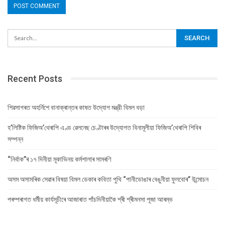
Recent Posts
শিৱসাগৰত অহৰ্নিশে বানাক্ৰান্তৰ কাষত উদ্যোগ মন্ত্রী বিমল বড়া
হ’লিষ্টিক ফিজিঅ’থেৰাপি এণ্ড ৱেলনেছ চেণ্টাৰৰ উদ্যোগত বিনামূলীয়া ফিজিঅ’থেৰাপি শিবিৰ
সম্পন্ন
“নিৰ্বাক”ৰ ১৭ দিনীয়া মূকাভিনয় কৰ্মশালাৰ সামৰণি
অসম অসামৰিক সেৱাৰ বিষয়া বিমল ডেকাৰ কবিতা পুথি “পানীডোঙাৰ বেঙুনীয়া ফুলবোৰ” উন্মোচন
পৰম্পৰাগত ধৰ্মীয় কাৰ্যসূচীৰে আজাৰাত পাঁচদিনীয়াকৈ শ্ৰী শ্ৰীমনসা পূজা আৰম্ভ