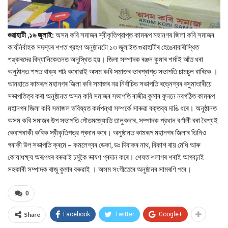
গুৱাহাটী ,১৬ জুলাই:
অসম কবি সমাজৰ স্বীকৃতিপ্রাপ্ত কামৰূপ মহানগৰ জিলা কবি সমাজৰ
কার্যনির্বাহক সদস্যৰ শপত গ্রহণ অনুষ্ঠানটো ১৩ জুলাইত গুৱাহাটীৰ হেঙেৰাবাৰীস্থিত
শঙ্কৰদেৱ বিদ্যানিকেতনত অনুস্থিত হয়। জিলা সম্পাদক ৰঞ্জন কুমাৰ শর্মাই আঁত ধৰা
অনুষ্ঠানত শপত বাক্য পাঠ কৰোৱাই অসম কবি সমাজৰ ভাৰপ্ৰাপ্ত সভাপতি চামচুল বাৰিকে ।
আনহাতে কামৰূপ মহানগৰ জিলা কবি সমাজৰ নৱ নির্বাচিত সভাপতি ৰত্নেশ্বৰ বসুমাতাৰীয়ে
সভাপতিত্ব কৰা অনুষ্ঠানত অসম কবি সমাজৰ সভাপতি ৰাজীৱ কুমাৰ ফুননে নবগঠিত কামৰূপ
মহানগৰ জিলা কবি সমাজল ভবিষ্যত কর্মপন্থা সম্পর্কে সাৰুৱা বক্তব্য দাঙি ধৰে। অনুষ্ঠানত
অসম কবি সমাজৰ উপ সভাপতি গৌতমজ্যোতি তালুকদাৰ, সম্পাদক প্রধান বৰ্ণালী বৰা বৈশ্যই
কেবাগৰাকী কবিক স্বীকৃতিপত্র প্ৰদান কৰে। অনুষ্ঠানত কামৰূপ মহানগৰ জিলাৰ তিনিও
গৰাকী উপ সভাপতি ক্ৰমে – কমলেশ্বৰ ডেকা, ডঃ দিবাকৰ নাথ, বিকাশ ৰায় মেধি আৰু
কোষাধক্ষ্য অৰূপধৰ বৰুৱাই চমুকৈ ভাষণ প্ৰদান কৰে। শেষত শলাগৰ শৰাই আগবঢ়াই
সহকাৰী সম্পাদক ৰাজু কুমাৰ বৰুৱাই । অসম সংগীতেৰে অনুষ্ঠানৰ সামৰণি পৰে।
0
Share
Facebook
Twitter
Google+