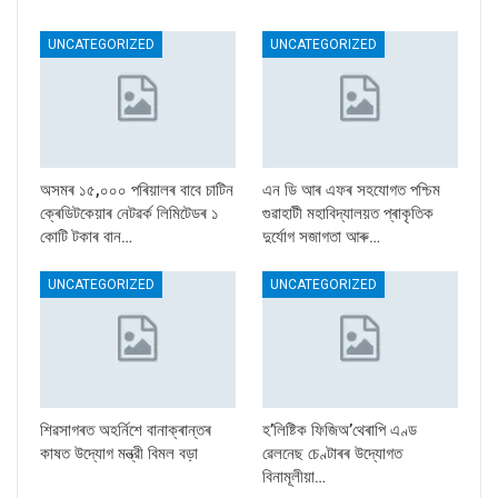
UNCATEGORIZED
UNCATEGORIZED
অসমৰ ১৫,০০০ পৰিয়ালৰ বাবে চাটিন
এন ডি আৰ এফৰ সহযোগত পশ্চিম
ক্ৰেডিটকেয়াৰ নেটৱৰ্ক লিমিটেডৰ ১
গুৱাহাটী মহাবিদ্যালয়ত প্ৰাকৃতিক
কোটি টকাৰ বান…
দুৰ্যোগ সজাগতা আৰু…
UNCATEGORIZED
UNCATEGORIZED
শিৱসাগৰত অহৰ্নিশে বানাক্ৰান্তৰ
হ’লিষ্টিক ফিজিঅ’থেৰাপি এণ্ড
কাষত উদ্যোগ মন্ত্রী বিমল বড়া
ৱেলনেছ চেণ্টাৰৰ উদ্যোগত
বিনামূলীয়া…