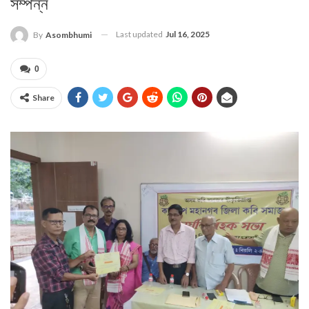
সম্পন্ন
Last updated
Jul 16, 2025
By
Asombhumi
0
Share