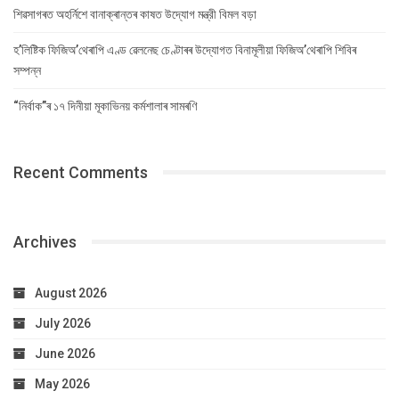
শিৱসাগৰত অহৰ্নিশে বানাক্ৰান্তৰ কাষত উদ্যোগ মন্ত্রী বিমল বড়া
হ’লিষ্টিক ফিজিঅ’থেৰাপি এণ্ড ৱেলনেছ চেণ্টাৰৰ উদ্যোগত বিনামূলীয়া ফিজিঅ’থেৰাপি শিবিৰ
সম্পন্ন
“নিৰ্বাক”ৰ ১৭ দিনীয়া মূকাভিনয় কৰ্মশালাৰ সামৰণি
Recent Comments
Archives
August 2026
July 2026
June 2026
May 2026