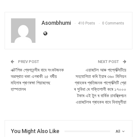
Asombhumi
410 Posts
0 Comments
PREV POST
NEXT POST
এক্ট’পিক প্ৰেগনেন্সীৰ বাবে সংকটজনক
এয়াৰটেল আৰু পাৰ্প্লেক্সিটিয়ে
অৱস্থাত থকা এগৰাকী ২৫ বৰ্ষীয়
সহযোগিতা কৰি ইয়াৰ ৩৬০ মিলিয়ন
মহিলাৰ প্ৰাণৰক্ষা পিয়াৰলেছ
গ্ৰাহকৰ প্ৰতিজনক পাৰ্প্লেক্সিটি প্রো
হাস্পতালৰ
ৰ সুবিধা ৰে শক্তিশালী কৰে ১৭০০০
টকাৰ এই টুল ৰ বাৰ্ষিক চাবস্ক্ৰিপচন
এয়াৰটেলৰ গ্ৰাহকৰ বাবে বিনামূলীয়া
You Might Also Like
All