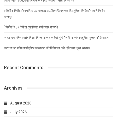
শিৱসাগৰত অহৰ্নিশে বানাক্ৰান্তৰ কাষত উদ্যোগ মন্ত্রী বিমল বড়া
হ’লিষ্টিক ফিজিঅ’থেৰাপি এণ্ড ৱেলনেছ চেণ্টাৰৰ উদ্যোগত বিনামূলীয়া ফিজিঅ’থেৰাপি শিবিৰ
সম্পন্ন
“নিৰ্বাক”ৰ ১৭ দিনীয়া মূকাভিনয় কৰ্মশালাৰ সামৰণি
অসম অসামৰিক সেৱাৰ বিষয়া বিমল ডেকাৰ কবিতা পুথি “পানীডোঙাৰ বেঙুনীয়া ফুলবোৰ” উন্মোচন
পৰম্পৰাগত ধৰ্মীয় কাৰ্যসূচীৰে আজাৰাত পাঁচদিনীয়াকৈ শ্ৰী শ্ৰীমনসা পূজা আৰম্ভ
Recent Comments
Archives
August 2026
July 2026