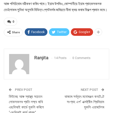
আৰু পলিচিবোৰ নৱীকৰণ কৰিব পাৰে। ইয়াৰ উপৰিও, কোম্পানীয়ে ইয়াৰ গ্ৰাহকসকলক
তেওঁলোকৰ সুবিধা অনুসৰি বিভিন্ন প্লেটফৰ্মৰ জৰিয়তে বীমা ক্ৰয় কৰাৰ বিকল্প প্ৰদান কৰে।
0
Share
Facebook
Twitter
Google+
Ranjita
14 Posts
0 Comments
PREV POST
NEXT POST
ফিটনেছ আৰু স্বাস্থ্য সচেতন
ভাৰতৰ সৰ্ববৃহৎ মনোৰঞ্জন কনটেণ্ট
লোকসকলৰ প্ৰতি লক্ষ্য ৰাখি
সংগ্ৰহ এপ’ এক্সষ্ট্ৰীম প্ৰিমিয়াম
এছবিআই কাৰ্ডে মুকলি কৰিলে
মুকলি এয়াৰটেলৰ
‘এছবিআই কাৰ্ড পালছ’