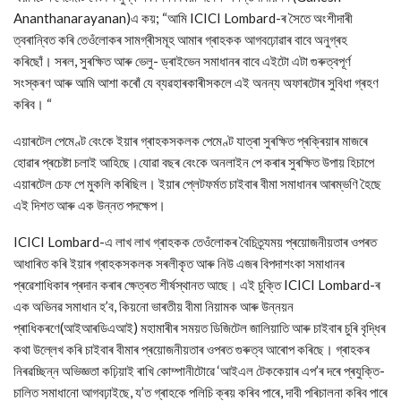
Ananthanarayanan)এ কয়; “আমি ICICI Lombard-ৰ সৈতে অংশীদাৰী
ত্বৰান্বিত কৰি তেওঁলোকৰ সামগ্ৰীসমূহ আমাৰ গ্ৰাহকক আগবঢ়োৱাৰ বাবে অনুগ্ৰহ
কৰিছোঁ। সৰল, সুৰক্ষিত আৰু ভেলু- ড্ৰাইভেন সমাধানৰ বাবে এইটো এটা গুৰুত্বপূৰ্ণ
সংস্কৰণ আৰু আমি আশা কৰোঁ যে ব্যৱহাৰকাৰীসকলে এই অনন্য অফাৰটোৰ সুবিধা গ্ৰহণ
কৰিব। “
এয়াৰটেল পেমেণ্ট বেংকে ইয়াৰ গ্ৰাহকসকলক পেমেণ্ট যাত্ৰা সুৰক্ষিত প্ৰক্ৰিয়াৰ মাজৰে
হোৱাৰ প্ৰচেষ্টা চলাই আহিছে।যোৱা বছৰ বেংকে অনলাইন পে কৰাৰ সুৰক্ষিত উপায় হিচাপে
এয়াৰটেল চেফ পে মুকলি কৰিছিল। ইয়াৰ প্লেটফৰ্মত চাইবাৰ বীমা সমাধানৰ আৰম্ভণি হৈছে
এই দিশত আৰু এক উন্নত পদক্ষেপ।
ICICI Lombard-এ লাখ লাখ গ্ৰাহকক তেওঁলোকৰ বৈচিত্ৰ্যময় প্ৰয়োজনীয়তাৰ ওপৰত
আধাৰিত কৰি ইয়াৰ গ্ৰাহকসকলক সৰলীকৃত আৰু নিউ এজৰ বিপদাশংকা সমাধানৰ
প্ৰৱেশাধিকাৰ প্ৰদান কৰাৰ ক্ষেত্ৰত শীৰ্ষস্থানত আছে। এই চুক্তি ICICI Lombard-ৰ
এক অভিনৱ সমাধান হ’ব, কিয়নো ভাৰতীয় বীমা নিয়ামক আৰু উন্নয়ন
প্ৰাধিকৰণে(আইআৰডিএআই) মহামাৰীৰ সময়ত ডিজিটেল জালিয়াতি আৰু চাইবাৰ চুৰি বৃদ্ধিৰ
কথা উল্লেখ কৰি চাইবাৰ বীমাৰ প্ৰয়োজনীয়তাৰ ওপৰত গুৰুত্ব আৰোপ কৰিছে। গ্ৰাহকৰ
নিৰৱচ্ছিন্ন অভিজ্ঞতা কঢ়িয়াই ৰাখি কোম্পানীটোৱে ‘আইএল টেককেয়াৰ এপ’ৰ দৰে প্ৰযুক্তি-
চালিত সমাধানো আগবঢ়াইছে, য’ত গ্ৰাহকে পলিচি ক্ৰয় কৰিব পাৰে, দাবী পৰিচালনা কৰিব পাৰে