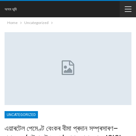
অসম ভূমি
Home
Uncategorized
UNCATEGORIZED
এয়াৰটেল পেমেণ্ট বেংকৰ বীমা প্ৰদান সম্প্ৰসাৰণ–