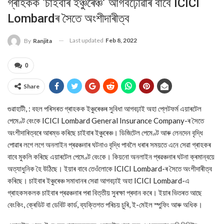
গ্ৰাহকক ‘চাইবাৰ ইঞ্চুৰেঞ্চ’ আগবঢ়োৱাৰ বাবে ICICI
Lombardৰ সৈতে অংশীদাৰীত্ব
Last updated
Feb 8, 2022
By
Ranjita
0
Share
গুৱাহাটী, : বহল পৰিসৰত গ্ৰাহকক ইঞ্চুৰেঞ্চৰ সুবিধা আগবঢ়াই অহা প্লেটফৰ্ম এয়াৰটেল
পেমেণ্ট বেংকে ICICI Lombard General Insurance Company-ৰ সৈতে
অংশীদাৰিত্বৰে আৰম্ভ কৰিছে চাইবাৰ ইঞ্চুৰেঞ্চ। ডিজিটেল পেমেণ্ট আৰু লেনদেন বৃদ্ধি
পোৱাৰ লগে লগে অনলাইন প্ৰৱঞ্চনাৰ ঘটনাও বৃদ্ধি পাবলৈ ধৰাৰ সময়তে এনে সেৱা গ্ৰাহকৰ
বাবে মুকলি কৰিছে এয়াৰটেল পেমেণ্ট বেংকে। কিয়নো অনলাইন প্ৰৱঞ্চনাৰ ঘটনা ক্ৰমান্বয়ে
অত্যাধুনিক হৈ উঠিছে। ইয়াৰ বাবে তেওঁলোকে ICICI Lombard-ৰ সৈতে অংশীদাৰীত্ব
কৰিছে। চাইবাৰ ইঞ্চুৰেঞ্চ সমাধানৰ সেৱা আগবঢ়াই অহা ICICI Lombard-এ
গ্ৰাহকসকলক চাইবাৰ প্ৰৱঞ্চনাৰ পৰা বিত্তীয় সুৰক্ষা প্ৰদান কৰে। ইয়াৰ ভিতৰত আছে
বেংকিং, ক্ৰেডিট বা ডেবিট কাৰ্ড, ব্যক্তিগত পৰিচয় চুৰি, ই-মেইল স্পুফিং আৰু অধিক।