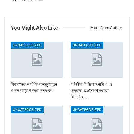
You Might Also Like
More From Author
UNCATEGORIZED
UNCATEGORIZED
শিৱসাগৰত অহৰ্নিশে বানাক্ৰান্তৰ
হ’লিষ্টিক ফিজিঅ’থেৰাপি এণ্ড
কাষত উদ্যোগ মন্ত্রী বিমল বড়া
ৱেলনেছ চেণ্টাৰৰ উদ্যোগত
বিনামূলীয়া…
UNCATEGORIZED
UNCATEGORIZED