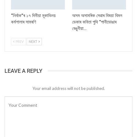
“নিৰ্বাক”ৰ ১৭ দিনীয়া মূকাভিনয়
অসম অসামৰিক সেৱাৰ বিষয়া বিমল
কৰ্মশালাৰ সামৰণি
ডেকাৰ কবিতা পুথি “পানীডোঙাৰ
বেঙুনীয়া…
PREV
NEXT
LEAVE A REPLY
Your email address will not be published.