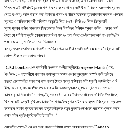
এয়াৰটেল পেমেণ্ট বেংকৰ গ্ৰাহকসকলে এয়াৰটেল থ্যাংকছ এপ ব্যৱহাৰ কৰি মিনিটৰ
ভিতৰতে এই চাইবাৰ ইঞ্চুৰেঞ্চ পলিচি ক্ৰয় কৰিব পাৰে। এই বীমাটো জিৰো অপেক্ষাৰ ম্যাদৰ
সৈতে উপলব্ধ আৰু বাছনি কৰা বীমাকৃত পৰিমাণৰ সীমাৰ ভিতৰত ব্যৱহাৰকাৰীসকলক পলিচিৰ
ম্যাদত একাধিকবাৰ দাবী কৰিবলৈ অনুমতি দিয়ে।এই পলিচি ৯০ দিনৰ ডিস্কভাৰী
ম্যাদ প্ৰদান কৰিব আৰু তাৰ পিছত সাত দিনৰ ৰিপৰ্টিঙৰ পিৰিয়ড প্ৰদান কৰিব। ইয়াৰ অৰ্থ
হৈছে যে যদি বীমাকৃতই লেনদেনৰ তাৰিখৰ পৰা ৯০তম দিনত তেওঁলোকৰ কাৰ্ড বা একাউণ্টৰ
পৰা এক অননুমোদিত লেনদেন ডিস্কভাৰ
কৰে, তেন্তে তেওঁলোকে পৰৱৰ্তী সাত দিনৰ ভিতৰত ইয়াক জাৰীকৰ্তা বেংক বা ম’বাইল ৱালেট
কোম্পানীক অৱগত কৰিব পাৰে।
ICICI Lombard-ৰ কাৰ্যবাহী সঞ্চালক সঞ্জীৱ মন্ত্ৰীয়ে(Sanjeev Mantri)কয়;
‘ক’ভিড-১৯ মহামাৰীয়ে ঘৰ আৰু কৰ্মস্থানৰ মাজৰ ৰেখাৰ দূৰত্বটো অস্পষ্ট কৰি তুলিছে।
বহুতো কোম্পানীয়ে ঘৰৰ পৰা কাম কৰাৰ সৈতে প্ৰচুৰ পৰিমাণৰ ডাটা মুকলি ডমেইনলৈ এৰি
দিছে, সেয়েহে সংবেদনশীল তথ্যবোৰ আজি আগৰ তুলনাত সুৰক্ষাৰ দুৰ্বলতাৰ সম্ভাৱনা
অধিক। আমি এয়াৰটেল পেমেণ্টছ বেংকৰ সৈতে অংশীদাৰ ত্বৰান্বিত কৰিবলৈ উৎসাহিত,
কিয়নো এই অগ্ৰণী চুক্তিয়ে ডিজিটেল পৰিৱৰ্তনৰ যুগত চাইবাৰ আক্ৰমণ বিস্ফোৰণ প্ৰতিহত
কৰিবলৈ আমাৰ গ্ৰাহকসকলক উদ্ভাৱনীমূলক নতুন যুগৰ বিপদাশংকা সমাধান প্ৰদান কৰাৰ
কোম্পানীৰ প্ৰতিশ্ৰুতি কঢ়িয়াই আনিব।’
এয়াৰটেল পেমেণ্ট বেংকৰ মুখ্য সঞ্চালন বিষয়া গণেশ অনন্তনাৰায়ণন (Ganesh