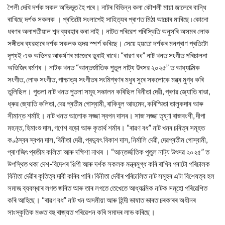
শৈলী দেখি দৰ্শক সকল অভিভূত হৈ পৰে। নাটৰ বিভিন্ন কলা কৌশলী মায়া জালেৰে বান্ধি
ৰাখিছে দৰ্শক সকলক । প্ৰতিটো সংলাপেই সাহিত্যৰ প্ৰাণত মিঠা আচোৰ মাৰিছে ৷ কোনো
ধৰণৰ অলাগতীয়াল শব্দ ব্যবহাৰ কৰা নাই। নাটত পৰিৱেশ পৰিস্থিতি অনুসৰি অসমৰ লোক
সঙ্গীতৰ ব্যৱহাৰে দৰ্শক সকলক হৃদয় স্পৰ্শ কৰিছে। সেয়ে হয়তো দৰ্শকৰ মনপ্ৰাণ প্ৰতিটো
দৃশ্যই এক অভিনৱ আকৰ্ষণৰ মাজেৰে ডুবাই ৰাখে ৷ “ৰাৱণ বধ” নাট খনত সংগীত পৰিচালনা
অভিজিৎ বৰ্মণৰ । নাটক খনত “আন্তৰ্জাতিক পুতুল নাট্য উৎসৱ ২০২৫” ত আধ্যাত্মিক
সংগীত, লোক সংগীত, পাশ্চাত্য সংগীতৰ সংমিশ্ৰণৰ মধুৰ সুৰে সকলোকে মন্ত্ৰ মুগ্ধ কৰি
তুলিছিল। পুতলা নাট খনত পুতলা সমূহ সঞ্চালন কৰিছিল বিনীতা দেৱী, প্ৰণৱ জ্যোতি ৰাভা,
ধ্ৰুৱ জ্যোতি কলিতা, দেৱ প্ৰতীম গোস্বামী, ৰাকিবুল আহমেদ, কৰিস্মিতা তালুকদাৰ আৰু
সীমান্ত শৰ্মাই। নাট খনত আলোক সজ্জা স্বপন দাসৰ। সাজ সজ্জা তৃষ্ণা ৰাজবংশী, দীপা
মহন্ত, হিমাংশু দাস, গণেশ বড়ো আৰু কৃতাৰ্থ শৰ্মাৰ। “ৰাৱণ বধ” নাট খনৰ চৰিত্ৰ সমূহত
কণ্ঠস্বৰ স্বপন দাস, বিনীতা দেৱী, প্ৰদ্যুৎ বিকাশ দাস, নিৰ্মালি দেৱী, দেৱপ্ৰতীম গোস্বামী,
প্ৰাণজিৎ প্ৰতীম কলিতা আৰু দক্ষিণা নাথৰ । “আন্তৰ্জাতিক পুতুল নাট্য উৎসৱ ২০২৫” ত
উপস্থিত থকা দেশ-বিদেশৰ শিল্পী আৰু দৰ্শক সকলক মন্ত্ৰমুগ্ধ কৰি ৰাখিব পৰাটো পৰিচালক
বিনীতা দেৱীৰ কৃতিত্ব দাবী কৰিব পাৰি ৷ বিনীতা দেবীৰ পৰিচালিত নাট সমূহৰ এটা বিশেষত্ব হল
সমাজ ব্যবস্থাৰ লগত জৰিত আৰু তাৰ লগতে তেখেতে আধ্যাত্মিক নাটক সমূহো পৰিৱেশিত
কৰি আহিছে। “ৰাৱণ বধ” নাট খন অসমীয়া আৰু হিন্দী ভাষাত ভাৰত চৰকাৰৰ অধীনৰ
সাংস্কৃতিক মঞ্চত বহু ৰাজ্যত পৰিৱেশন কৰি সমাদৰ লাভ কৰিছে।