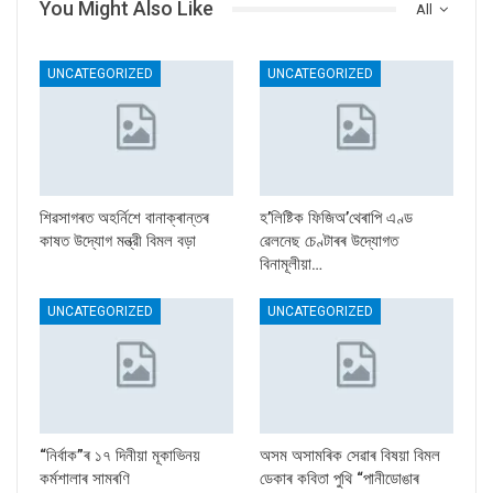
You Might Also Like
All
UNCATEGORIZED
UNCATEGORIZED
শিৱসাগৰত অহৰ্নিশে বানাক্ৰান্তৰ
হ’লিষ্টিক ফিজিঅ’থেৰাপি এণ্ড
কাষত উদ্যোগ মন্ত্রী বিমল বড়া
ৱেলনেছ চেণ্টাৰৰ উদ্যোগত
বিনামূলীয়া…
UNCATEGORIZED
UNCATEGORIZED
“নিৰ্বাক”ৰ ১৭ দিনীয়া মূকাভিনয়
অসম অসামৰিক সেৱাৰ বিষয়া বিমল
কৰ্মশালাৰ সামৰণি
ডেকাৰ কবিতা পুথি “পানীডোঙাৰ