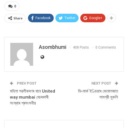
0
Share
Facebook
Twitter
Google+
Asombhumi
408 Posts
0 Comments
PREV POST
NEXT POST
মহিলা সৱলীকৰণৰ বাবে United
ভি-মাৰ্ক ইণ্ডিয়াৰ কেবোলজাত
way mumbai বেচৰকাৰী
সামগ্রী মুকলি
সংস্থাৰ প্ৰসংসনীয়