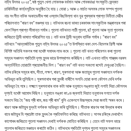
নাট্য উৎসৱ ২০২৫”, ষষ্ঠ পুতুল খেলা লোকমঞ্চ বর্ধমান আৰু গোবৰডাঙা সংস্কৃতি কেন্দ্ৰত
চাৰিদিনীয়া কাৰ্য্যসূচীৰে অনুষ্ঠিত হৈ যায়। যোৱা ১ আৰু ৩ মাৰ্চত অসমৰ লোক সম্পদ পুতলা
নাচ সংগীত নাটক অকাডেমীৰ পৰা ওস্তাদ বিছমিল্লা খান যুৱ পুৰস্কাৰ প্ৰাপ্ত বিনীতা দেৱীৰ
পৰিচালনাত “ৰাৱণ বধ” মঞ্চস্থ হয়। নাটখনৰ ৰচনা ভাৰত চৰকাৰৰ সাংস্কৃতিক মন্ত্ৰালয়ৰ পৰা
ফেল’স্বিপ প্ৰাপ্ত সীমান্ত শৰ্মাৰ। পুতলা নাটখনত লাঠী পুতলা, ছাঁ পুতলা আৰু সূতা পুতলাৰ
জৰিয়তে হিন্দী ভাষাত পৰিৱেশিত হয়। নাট খনৰ হিন্দী অনুবাদ হাৰ্দিক শৰ্মাৰ। “ৰাৱণ বধ”
নাটখনে “আন্তৰ্জাতিক পুতুল নাট্য উৎসৱ ২০২৫”ত উপস্থিত থকা দেশ-বিদেশৰ শিল্পী আৰু
বিশিষ্ট অতিথি সকলৰ পৰা যথেষ্ট সমাদৰ লাভ কৰে । পুতলা নাট খনত পৰিবেশন কৰা পুতলা
সমূহৰ সঞ্চালন প্ৰতিটো দৃশ্য সুন্দৰ ভাৱে উপস্থাপন কৰিছিল। নাট এখনত নাট্য শাস্ত্ৰৰ নৱৰস
অন্তৰ্নিহিত হোৱাটো প্ৰয়োজনীয় দিশ। “ৰাৱণ বধ” নাট খনত সকলো ৰসেই দেখুওৱা হৈছিল ৷
নাটৰ চৰিত্ৰ সমূহৰ ৰাম, সীতা, লক্ষণ, ৰাৱণ, সুৰপনাখা আৰু জতায়ুৰ পুতলা সঞ্চালনে দৰ্শকক
অভিভূত কৰি তুলিছিল। সুৰপনাখাৰ পৰা সুন্দৰী নাৰীলৈ সলনি হোৱা কলা কৌশল দেখি দৰ্শক
অভিভূত হৈ পৰে। লক্ষ্মণে সুৰপনাখাৰ নাক কটা আৰু হনুমানে লঙ্কাত জুই লগাই দিয়া কৌশলৰ
দৃশ্যই যথেষ্ট আমোদ দিছিল। হনুমানে লঙ্কা কাণ্ড জ্বলাই দিয়াত হনুমানৰ লগতে দৰ্শক
সকলে থিয় হৈ “জয় শ্ৰী ৰাম, জয় শ্ৰী ৰাম” বুলি একেলগে উচ্চস্বৰে সেৱা জনাই স্মৰন কৰে।
ৰাৱণ আৰু জটায়ুৰ যুদ্ধই দৰ্শকক অভিভূত কৰি তুলিছিল। সীতাক ৰাৱণৰ পৰা উদ্ধাৰ কৰাৰ
বাবে জটায়ুৰ যি প্ৰচেষ্টা তাক সুন্দৰ কৈ প্ৰতিফলিত কৰিছে নাটখনত। সাগৰ চৰিত্ৰ দেখাবলৈ
কাপোৰৰ জৰিয়তে পুতলা সঞ্চালন দেখাই দৰ্শকক মোহিত কৰিছিল । তেনে নাট সফল ভাৱে
পুতলাৰ জৰিয়তে মঞ্চায়ন কৰাটো কঠিন। নাটখনৰে প্ৰতিটো দৃশ্যৰ পুতলা সমূহৰ সঞ্চালনৰ