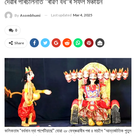
দেৱীৰ পৰিচালনাত “ৰাৱণ বধ”ৰ সফল মঞ্চায়ন
Last updated
Mar 4, 2025
By
Asombhumi
0
Share
কলিকতাৰ “বর্ধমান দ্যা পাপেটিয়াৰ্ছে” যোৱা ২৮ ফেব্ৰুৱাৰীৰ পৰা ৪ মাৰ্চলৈ “আন্তৰ্জাতিক পুতুল