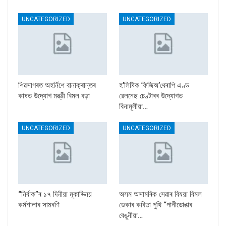
UNCATEGORIZED
UNCATEGORIZED
শিৱসাগৰত অহৰ্নিশে বানাক্ৰান্তৰ
হ’লিষ্টিক ফিজিঅ’থেৰাপি এণ্ড
কাষত উদ্যোগ মন্ত্রী বিমল বড়া
ৱেলনেছ চেণ্টাৰৰ উদ্যোগত
বিনামূলীয়া…
UNCATEGORIZED
UNCATEGORIZED
“নিৰ্বাক”ৰ ১৭ দিনীয়া মূকাভিনয়
অসম অসামৰিক সেৱাৰ বিষয়া বিমল
কৰ্মশালাৰ সামৰণি
ডেকাৰ কবিতা পুথি “পানীডোঙাৰ
বেঙুনীয়া…