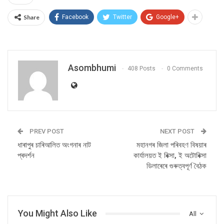
Share
Facebook
Twitter
Google+
Asombhumi
408 Posts
0 Comments
PREV POST
NEXT POST
ধাৰাপুৰ চাৰিআলিত অংগনাৰ নাট
মহানগৰ জিলা পৰিবহণ বিষয়াৰ
প্ৰদৰ্শন
কাৰ্যালয়ত ই ৰিক্সা, ই অটোৰিক্সা
ডিলাৰেৰে গুৰুত্বপূৰ্ণ বৈঠক
You Might Also Like
All