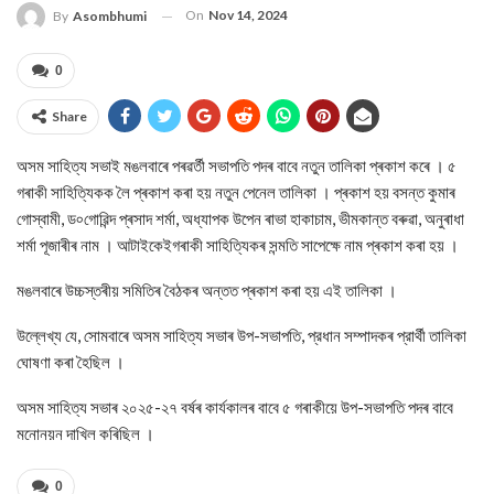
On
Nov 14, 2024
By
Asombhumi
0
Share
অসম সাহিত্য সভাই মঙলবাৰে পৰৱৰ্তী সভাপতি পদৰ বাবে নতুন তালিকা প্ৰকাশ কৰে । ৫
গৰাকী সাহিত্যিকক লৈ প্ৰকাশ কৰা হয় নতুন পেনেল তালিকা । প্ৰকাশ হয় বসন্ত কুমাৰ
গোস্বামী, ড৹ গোৱিন্দ প্ৰসাদ শর্মা, অধ্যাপক উপেন ৰাভা হাকাচাম, ভীমকান্ত বৰুৱা, অনুৰাধা
শৰ্মা পূজাৰীৰ নাম । আটাইকেইগৰাকী সাহিত্যিকৰ সন্মতি সাপেক্ষে নাম প্ৰকাশ কৰা হয় ।
মঙলবাৰে উচ্চস্তৰীয় সমিতিৰ বৈঠকৰ অন্তত প্ৰকাশ কৰা হয় এই তালিকা ।
উল্লেখ্য যে, সোমবাৰে অসম সাহিত্য সভাৰ উপ-সভাপতি, প্রধান সম্পাদকৰ প্রার্থী তালিকা
ঘোষণা কৰা হৈছিল ।
অসম সাহিত্য সভাৰ ২০২৫-২৭ বৰ্ষৰ কাৰ্যকালৰ বাবে ৫ গৰাকীয়ে উপ-সভাপতি পদৰ বাবে
মনোনয়ন দাখিল কৰিছিল ।
0