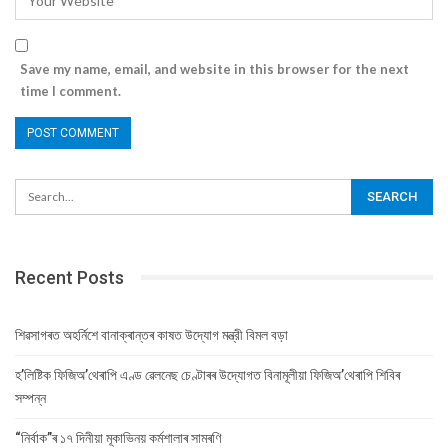
Save my name, email, and website in this browser for the next
time I comment.
Recent Posts
শিৱসাগৰত অহৰ্নিশে বানাক্ৰান্তৰ কাষত উদ্যোগ মন্ত্রী বিমল বড়া
হ’লিষ্টিক ফিজিঅ’থেৰাপি এণ্ড ৱেলনেছ চেণ্টাৰৰ উদ্যোগত বিনামূলীয়া ফিজিঅ’থেৰাপি শিবিৰ
সম্পন্ন
“নিৰ্বাক”ৰ ১৭ দিনীয়া মূকাভিনয় কৰ্মশালাৰ সামৰণি