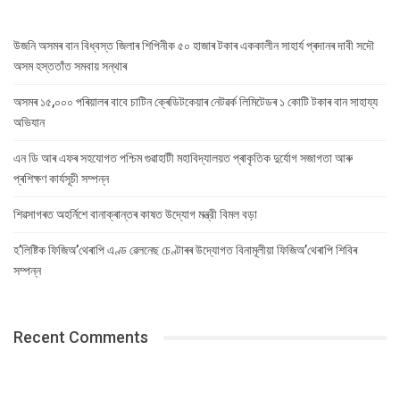
উজনি অসমৰ বান বিধ্বস্ত জিলাৰ শিপিনীক ৫০ হাজাৰ টকাৰ এককালীন সাহাৰ্য প্ৰদানৰ দাবী সদৌ
অসম হস্ততাঁত সমবায় সন্থাৰ
অসমৰ ১৫,০০০ পৰিয়ালৰ বাবে চাটিন ক্ৰেডিটকেয়াৰ নেটৱৰ্ক লিমিটেডৰ ১ কোটি টকাৰ বান সাহায্য
অভিযান
এন ডি আৰ এফৰ সহযোগত পশ্চিম গুৱাহাটী মহাবিদ্যালয়ত প্ৰাকৃতিক দুৰ্যোগ সজাগতা আৰু
প্ৰশিক্ষণ কাৰ্যসূচী সম্পন্ন
শিৱসাগৰত অহৰ্নিশে বানাক্ৰান্তৰ কাষত উদ্যোগ মন্ত্রী বিমল বড়া
হ’লিষ্টিক ফিজিঅ’থেৰাপি এণ্ড ৱেলনেছ চেণ্টাৰৰ উদ্যোগত বিনামূলীয়া ফিজিঅ’থেৰাপি শিবিৰ
সম্পন্ন
Recent Comments