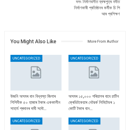
দলং নিৰ্মাণথলীত ব্ৰহ্মপুত্ৰ নদীত
নিৰ্মাণকাৰী প্ৰতিষ্ঠানৰ কৰ্মীক চি পি
আৰ প্ৰশিক্ষণ
You Might Also Like
More From Author
UNCATEGORIZED
UNCATEGORIZED
উজনি অসমৰ বান বিধ্বস্ত জিলাৰ
অসমৰ ১৫,০০০ পৰিয়ালৰ বাবে চাটিন
শিপিনীক ৫০ হাজাৰ টকাৰ এককালীন
ক্ৰেডিটকেয়াৰ নেটৱৰ্ক লিমিটেডৰ ১
সাহাৰ্য প্ৰদানৰ দাবী সদৌ…
কোটি টকাৰ বান…
UNCATEGORIZED
UNCATEGORIZED