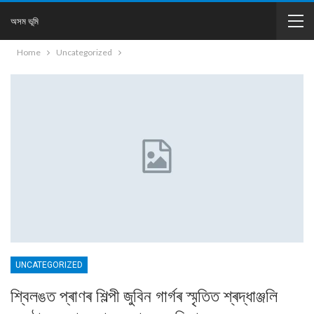
অসম ভূমি
Home
Uncategorized
UNCATEGORIZED
শ্বিলঙত প্ৰাণৰ শিল্পী জুবিন গাৰ্গৰ স্মৃতিত শ্ৰদ্ধাঞ্জলি