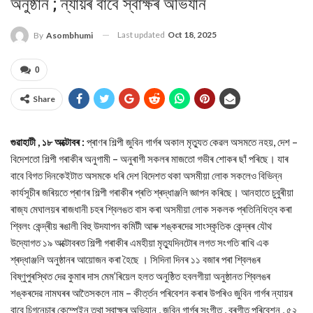
অনুষ্ঠান ; ন্যায়ৰ বাবে স্বাক্ষৰ অভিযান
Last updated
Oct 18, 2025
By
Asombhumi
0
Share
গুৱাহাটী , ১৮ অক্টোবৰ :
প্ৰাণৰ শিল্পী জুবিন গাৰ্গৰ অকাল মৃত্যুত কেৱল অসমতে নহয়, দেশ –
বিদেশতো শিল্পী গৰাকীৰ অনুগামী – অনুৰাগী সকলৰ মাজতো গভীৰ শোকৰ ছাঁ পৰিছে। যাৰ
বাবে বিগত দিনকেইটাত অসমকে ধৰি দেশ বিদেশত থকা অসমীয়া লোক সকলেও বিভিন্ন
কাৰ্যসূচীৰ জৰিয়তে প্ৰাণৰ শিল্পী গৰাকীৰ প্ৰতি শ্ৰদ্ধাঞ্জলি জ্ঞাপন কৰিছে। আনহাতে চুবুৰীয়া
ৰাজ্য মেঘালয়ৰ ৰাজধানী চহৰ শ্বিলঙত বাস কৰা অসমীয়া লোক সকলক প্ৰতিনিধিত্ব কৰা
শ্বিলং কেন্দ্ৰীয় ৰঙালী বিহু উদযাপন কমিটী আৰু শঙ্কৰদেৱ সাংস্কৃতিক কেন্দ্ৰৰ যৌথ
উদ্যোগত ১৯ অক্টোবৰত শিল্পী গৰাকীৰ এমহীয়া মৃত্যুদিনটোৰ লগত সংগতি ৰাখি এক
শ্ৰদ্ধাঞ্জলি অনুষ্ঠানৰ আয়োজন কৰা হৈছে । সিদিনা দিনৰ ১১ বজাৰ পৰা শ্বিলঙৰ
বিষ্ণুপুৰস্থিত দেৱ কুমাৰ দাস মেম’ৰিয়েল হলত অনুষ্ঠিত হবলগীয়া অনুষ্ঠানত শ্বিলঙৰ
শঙ্কৰদেৱ নামঘৰৰ আতৈসকলে নাম – কীৰ্ত্তন পৰিবেশন কৰাৰ উপৰিও জুবিন গাৰ্গৰ ন্যায়ৰ
বাবে চিগনেচাৰ কেম্পেইন তথা স্বাক্ষৰ অভিযান , জুবিন গাৰ্গৰ সংগীত , বৰগীত পৰিবেশন , ৫২