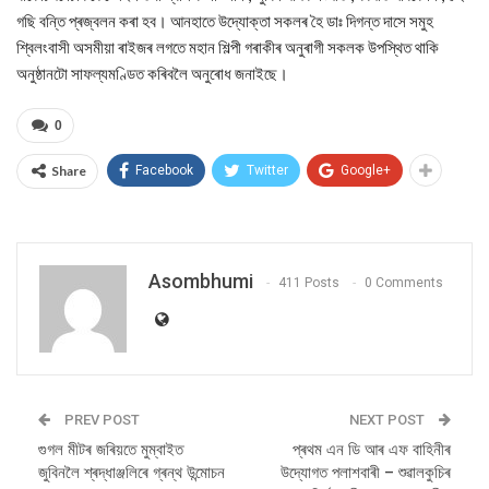
গছি বন্তি প্ৰজ্বলন কৰা হব। আনহাতে উদ্যোক্তা সকলৰ হৈ ডাঃ দিগন্ত দাসে সমুহ
শ্বিলংবাসী অসমীয়া ৰাইজৰ লগতে মহান শিল্পী গৰাকীৰ অনুৰাগী সকলক উপস্থিত থাকি
অনুষ্ঠানটো সাফল্যমণ্ডিত কৰিবলৈ অনুৰোধ জনাইছে।
0
Share
Facebook
Twitter
Google+
Asombhumi
411 Posts
0 Comments
PREV POST
NEXT POST
গুগল মীটৰ জৰিয়তে মুম্বাইত
প্ৰথম এন ডি আৰ এফ বাহিনীৰ
জুবিনলৈ শ্ৰদ্ধাঞ্জলিৰে গ্ৰন্থ উন্মোচন
উদ্যোগত পলাশবাৰী – শুৱালকুচিৰ