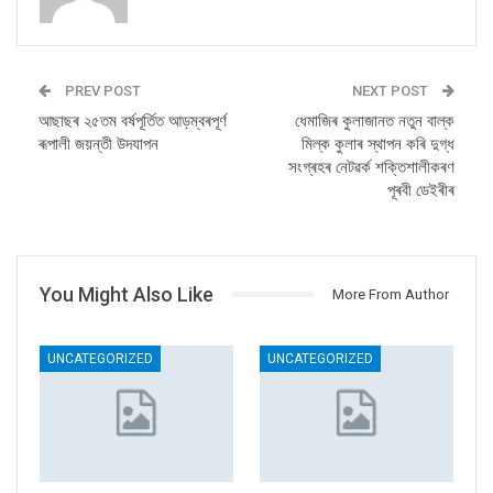
PREV POST
NEXT POST
আছাছৰ ২৫তম বৰ্ষপূৰ্তিত আড়ম্বৰপূৰ্ণ
ধেমাজিৰ কুলাজানত নতুন বাল্ক
ৰূপালী জয়ন্তী উদযাপন
মিল্ক কুলাৰ স্থাপন কৰি দুগ্ধ
সংগ্ৰহৰ নেটৱৰ্ক শক্তিশালীকৰণ
পূৰবী ডেইৰীৰ
You Might Also Like
More From Author
UNCATEGORIZED
UNCATEGORIZED