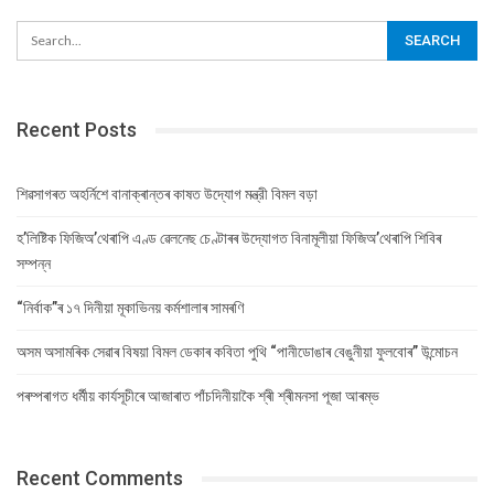
Recent Posts
শিৱসাগৰত অহৰ্নিশে বানাক্ৰান্তৰ কাষত উদ্যোগ মন্ত্রী বিমল বড়া
হ’লিষ্টিক ফিজিঅ’থেৰাপি এণ্ড ৱেলনেছ চেণ্টাৰৰ উদ্যোগত বিনামূলীয়া ফিজিঅ’থেৰাপি শিবিৰ
সম্পন্ন
“নিৰ্বাক”ৰ ১৭ দিনীয়া মূকাভিনয় কৰ্মশালাৰ সামৰণি
অসম অসামৰিক সেৱাৰ বিষয়া বিমল ডেকাৰ কবিতা পুথি “পানীডোঙাৰ বেঙুনীয়া ফুলবোৰ” উন্মোচন
পৰম্পৰাগত ধৰ্মীয় কাৰ্যসূচীৰে আজাৰাত পাঁচদিনীয়াকৈ শ্ৰী শ্ৰীমনসা পূজা আৰম্ভ
Recent Comments