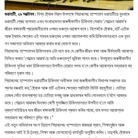
গুৱাহাটী, ২৯ অক্টোবৰ :
বিশ্ব ষ্ট্ৰোক দিৱস উপলক্ষে পিয়াৰলেছ হাস্পতাল গুৱাহাটীয়ে বুধবাৰে
গুৱাহাটী প্ৰেছ ক্লাবত এখন সংবাদমেলত জৰুৰীকালীন চিকিৎসা সেৱাত ‘গোল্ডেন আৱাৰ’ৰ
জীৱন ৰক্ষাকাৰী প্ৰয়োজনীয়তাৰ ওপৰত গুৰুত্ব আৰোপ কৰে। বিশেষকৈ ষ্ট্ৰোক, হাৰ্ট এটেক
আৰু ট্ৰমাৰ ক্ষেত্ৰত এই সময়ৰ গুৰুত্বৰ ওপৰত আলোকপাত কৰি চিকিৎসালয়খনে এক বৃহৎ
গণ সজাগতা অভিযান আৰম্ভ কৰাৰ কথা ঘোষণা কৰে।
পিয়াৰলেছ হাস্পতালৰ চিকিৎসকৰ এটা দলে কয় যে ৰোগীৰ জীৱন ৰক্ষা আৰু দীৰ্ঘম্যাদী আৰোগ্য
নিশ্চিত কৰাত ‘গোল্ডেন আৱাৰ’য়ে অতি গুৰুত্বপূৰ্ণ ভূমিকা পালন কৰে। উপযুক্ত জৰুৰীকালীন
চিকিৎসা সুবিধা থকা চিকিৎসালয়ত উপনীত হোৱাত পলম হ’লে ৰোগীৰ আৰোগ্যৰ সম্ভাৱনা বহু
পৰিমাণে হ্ৰাস পায়।
পিয়াৰলেছ হাস্পতাল গুৱাহাটীৰ চিকিৎসা অধীক্ষক তথা জৰুৰীকালীন বিভাগৰ সঞ্চালক ডাঃ
প্ৰণৱ বৰুৱাই কয়,“ষ্ট্ৰোক আৰু হাৰ্ট এটেকৰ ক্ষেত্ৰত প্ৰতিটো মিনিট বহুমূলীয়া। যেতিয়া
তেজৰ সোঁত বাধাপ্ৰাপ্ত হয় তেতিয়া মগজু আৰু হৃদকোষৰ ক্ষতি সোনকালে হ’বলৈ আৰম্ভ
কৰে। গোল্ডেন আৱাৰৰ ভিতৰত ৰোগী সুসজ্জিত চিকিৎসালয়ত উপনীত হ’লে আমি
থ্ৰম্ব’লাইছিছৰ দৰে জীৱন ৰক্ষাকাৰী চিকিৎসা প্ৰদান কৰিব পাৰো, যাৰ ফলত আৰোগ্যৰ
সম্ভাৱনা বহু পৰিমাণে বৃদ্ধি পায়।”
এই নতুন অভিযানৰ অংশ হিচাপে পিয়াৰলেছ হাস্পতালে ৰাজহুৱা স্থান, শিক্ষানুষ্ঠান আৰু
সমাজত আই ই চি (তথ্য, শিক্ষা আৰু যোগাযোগ) কাৰ্যসূচী অনুষ্ঠিত কৰিব। তদুপৰি, ষ্ট্ৰোকৰ