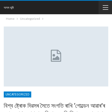
অসম ভূমি
Home
Uncategorized
UNCATEGORIZED
বিশ্ব ষ্ট্ৰোক দিৱসৰ সৈতে সংগতি ৰাখি ‘গোল্ডেন আৱাৰ’ৰ