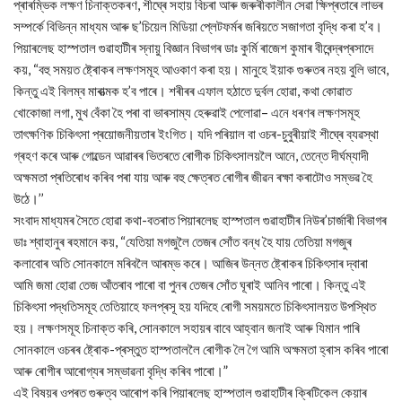
প্ৰাৰম্ভিক লক্ষণ চিনাক্তকৰণ, শীঘ্ৰে সহায় বিচৰা আৰু জৰুৰীকালীন সেৱা ক্ষিপ্ৰতাৰে লাভৰ
সম্পৰ্কে বিভিন্ন মাধ্যম আৰু ছ’চিয়েল মিডিয়া প্লেটফৰ্মৰ জৰিয়তে সজাগতা বৃদ্ধি কৰা হ’ব।
পিয়াৰলেছ হাস্পতাল গুৱাহাটীৰ স্নায়ু বিজ্ঞান বিভাগৰ ডাঃ কুৰ্মি ৰাজেশ কুমাৰ বীৰেন্দ্ৰপ্ৰসাদে
কয়, “বহু সময়ত ষ্ট্ৰোকৰ লক্ষণসমূহ আওকাণ কৰা হয়। মানুহে ইয়াক গুৰুতৰ নহয় বুলি ভাবে,
কিন্তু এই বিলম্ব মাৰাত্মক হ’ব পাৰে। শৰীৰৰ এফাল হঠাতে দুৰ্বল হোৱা, কথা কোৱাত
খোকোজা লগা, মুখ বেঁকা হৈ পৰা বা ভাৰসাম্য হেৰুৱাই পেলোৱা– এনে ধৰণৰ লক্ষণসমূহ
তাৎক্ষণিক চিকিৎসা প্ৰয়োজনীয়তাৰ ইংগিত। যদি পৰিয়াল বা ওচৰ-চুবুৰীয়াই শীঘ্ৰে ব্যৱস্থা
গ্ৰহণ কৰে আৰু গোল্ডেন আৱাৰৰ ভিতৰতে ৰোগীক চিকিৎসালয়লৈ আনে, তেন্তে দীৰ্ঘম্যাদী
অক্ষমতা প্ৰতিৰোধ কৰিব পৰা যায় আৰু বহু ক্ষেত্ৰত ৰোগীৰ জীৱন ৰক্ষা কৰাটোও সম্ভৱ হৈ
উঠে।’’
সংবাদ মাধ্যমৰ সৈতে হোৱা কথা-বতৰাত পিয়াৰলেছ হাস্পতাল গুৱাহাটীৰ নিউৰ’চাৰ্জাৰী বিভাগৰ
ডাঃ শ্বাহানুৰ ৰহমানে কয়, “যেতিয়া মগজুলৈ তেজৰ সোঁত বন্ধ হৈ যায় তেতিয়া মগজুৰ
কলাবোৰ অতি সোনকালে মৰিবলৈ আৰম্ভ কৰে। আজিৰ উন্নত ষ্ট্ৰোকৰ চিকিৎসাৰ দ্বাৰা
আমি জমা হোৱা তেজ আঁতৰাব পাৰো বা পুনৰ তেজৰ সোঁত ঘূৰাই আনিব পাৰো। কিন্তু এই
চিকিৎসা পদ্ধতিসমূহ তেতিয়াহে ফলপ্ৰসূ হয় যদিহে ৰোগী সময়মতে চিকিৎসালয়ত উপস্থিত
হয়। লক্ষণসমূহ চিনাক্ত কৰি, সোনকালে সহায়ৰ বাবে আহ্বান জনাই আৰু যিমান পাৰি
সোনকালে ওচৰৰ ষ্ট্ৰোক-প্ৰস্তুত হাস্পতাললৈ ৰোগীক লৈ গৈ আমি অক্ষমতা হ্ৰাস কৰিব পাৰো
আৰু ৰোগীৰ আৰোগ্যৰ সম্ভাৱনা বৃদ্ধি কৰিব পাৰো।”
এই বিষয়ৰ ওপৰত গুৰুত্ব আৰোপ কৰি পিয়াৰলেছ হাস্পতাল গুৱাহাটীৰ ক্ৰিটিকেল কেয়াৰ