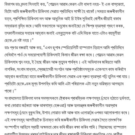
বিভাগৰ ডাঃ বন্দনা সিনহাই কয়, “গোল্ডেন আৱাৰ কেৱল এটা ধাৰণা নহয়- ই এক বাস্তৱতা,
যিটো আমি জৰুৰীকালীন চিকিৎসা সেৱাত প্ৰতিদিনে সাক্ষী হৈ থাকোঁ।সময়ত জৰুৰীকালীন
যত্ন, প্ৰশিক্ষিত চিকিৎসা দল আৰু আধুনিক আই চি ইউৰ সুবিধাই ৰোগীৰ জীয়াই থকাৰ
সম্ভাৱনা বৃদ্ধি কৰে।আমি সকলোকে অনুৰোধ জনাইছো যে ক্ষিপ্ৰ ব্যৱস্থা গ্ৰহণ কৰক,
তৎকালীনভাৱে সহায়ৰ আহ্বান জনাই এম্বুলেন্সক বাট এৰি দিয়ক যাতে এটাও বহুমূলীয়া
ছেকেণ্ড নষ্ট নহয়।”
ডাঃ প্ৰণৱ বৰুৱাই আৰু কয়, “এখন ছুপাৰ স্পেচিয়েলিটি হাস্পতাল হিচাপে আমি প্ৰতিদিনে
দেখিবলৈ পাওঁ যে সময়োপযোগী চিকিৎসাই কিমান জীৱন ৰক্ষা কৰে। গোল্ডেন আৱাৰ কেৱল
চিকিৎসাৰ শব্দ নহয়, ই হৈছে জীৱন আৰু মৃত্যুৰ পাৰ্থক্য। এই অভিযানৰ জৰিয়তে আমি
নাগৰিক, সংবাদ মাধ্যম, স্বেচ্ছাসেৱী সংগঠন আৰু প্ৰতিষ্ঠানসমূহক একেলগে কাম কৰিবলৈ
আহ্বান জনাইছো যাতে জৰুৰীকালীন চিকিৎসা সেৱাৰ এক দ্ৰুত ব্যৱস্থা গঢ়ি তুলিব পৰা যায়।
প্ৰতিটো ছেকেণ্ডৰ মূল্য উপলব্ধি কৰি আমি এটা পৰিয়ালক এটা নতুন ভৱিষ্যত আগবঢ়াব
পাৰো।’’
সংবাদমেলত চিকিৎসা দলৰ সদস্যসকলে ষ্ট্ৰোকৰ প্ৰাৰম্ভিক লক্ষণসমূহ (যেনে হঠাতে দুৰ্বলতা,
কথা কোৱাত জঠৰতা আৰু ভাৰসাম্য হেৰুওৱা) আৰু হৃদযন্ত্ৰৰ জৰুৰীকালীন অৱস্থাৰ
লক্ষণসমূহ (যেনে বুকুৰ বিষ, উশাহ লোৱাত কষ্ট আৰু ঘাম ওলোৱা)ৰ ওপৰত আলোকপাত কৰে।
এই লক্ষণসমূহ আগতীয়াকৈ চিনাক্ত কৰি জৰুৰীকালীন চিকিৎসা সেৱাৰ সৈতে তাৎক্ষণিক
সংস্পৰ্শলৈ আহিলে স্থায়ী অক্ষমতা ৰোধ কৰি জীৱন ৰক্ষা কৰিব পাৰি। পিয়াৰলেছ হাস্পতাল
গুৱাহাটীত উপলব্ধ থ্ৰম্ব’লাইছিছৰ দৰে জীৱন ৰক্ষাকাৰী চিকিৎসা পদ্ধতিৰে এনে ৰোগীক