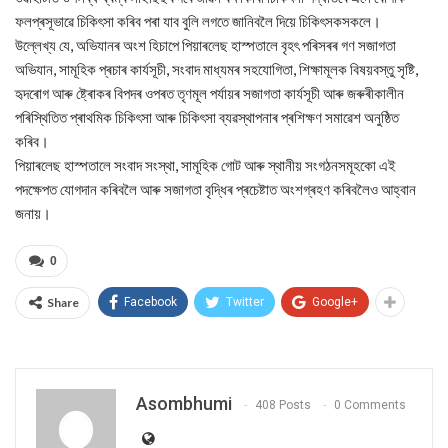
ফলপ্ৰসূভাৱে চিকিৎসা কৰিব পৰা যাব বুলি লগতে জানিবলৈ দিয়ে চিকিৎসকসকলে।
উল্লেখ্য যে, অভিযানৰ অংশ হিচাপে পিয়াৰলেছ হাস্পতালে বৃহৎ পৰিসৰৰ গণ সজাগতা
অভিযান, সামূহিক প্ৰচাৰ কাৰ্যসূচী, সংবাদ মাধ্যমৰ সহযোগিতা, শিক্ষামূলক বিষয়বস্তু সৃষ্টি,
হৃদৰোগ আৰু ষ্ট্ৰোকৰ বিপদৰ ওপৰত তৃণমূল পৰ্যায়ৰ সজাগতা কাৰ্যসূচী আৰু জৰুৰীকালীন
পৰিস্থিতিত প্ৰাথমিক চিকিৎসা আৰু চিকিৎসা ব্যৱস্থাপনাৰ প্ৰশিক্ষণ সমাৱেশ অনুষ্ঠিত
কৰিব।
পিয়াৰলেছ হাস্পতালে সংবাদ সংস্থা, সামূহিক গোট আৰু স্থানীয় সংগঠনসমূহকো এই
পদক্ষেপত যোগদান কৰিবলৈ আৰু সজাগতা বৃদ্ধিৰ প্ৰচেষ্টাত অংশগ্ৰহণ কৰিবলৈও আহ্বান
জনায়।
0
Share
Facebook
Twitter
Google+
Asombhumi
408 Posts
0 Comments