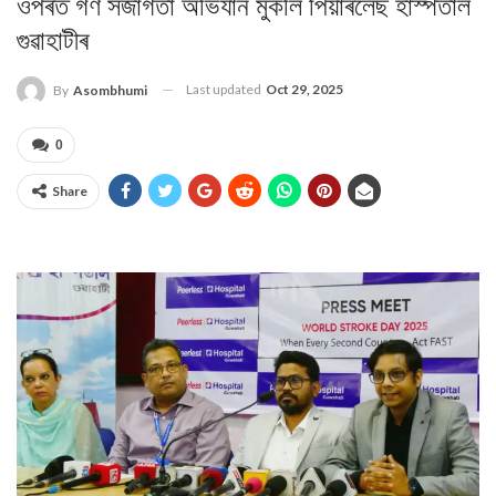
ওপৰত গণ সজাগতা অভিযান মুকলি পিয়াৰলেছ হাস্পতাল
গুৱাহাটীৰ
Last updated
Oct 29, 2025
By
Asombhumi
0
Share