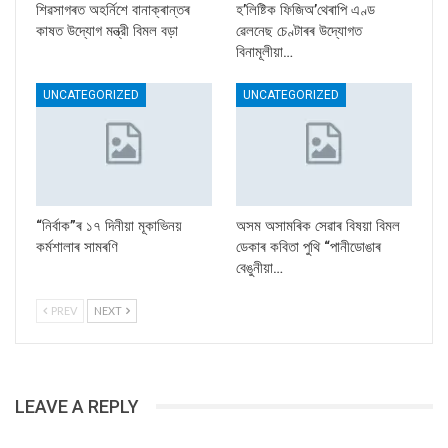
শিৱসাগৰত অহৰ্নিশে বানাক্ৰান্তৰ
হ’লিষ্টিক ফিজিঅ’থেৰাপি এণ্ড
কাষত উদ্যোগ মন্ত্রী বিমল বড়া
ৱেলনেছ চেণ্টাৰৰ উদ্যোগত
বিনামূলীয়া…
UNCATEGORIZED
UNCATEGORIZED
“নিৰ্বাক”ৰ ১৭ দিনীয়া মূকাভিনয়
অসম অসামৰিক সেৱাৰ বিষয়া বিমল
কৰ্মশালাৰ সামৰণি
ডেকাৰ কবিতা পুথি “পানীডোঙাৰ
বেঙুনীয়া…
PREV
NEXT
LEAVE A REPLY