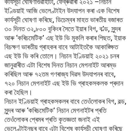
কাৰ্যসূচী ঘোষণাগুৱাহাটী, ফেব্ৰুৱাৰী ২০২১ –নিচান
ইণ্ডিয়াই আজি ভেলেণ্টাইন উদযাপন কৰা এক বিশেষ
কাৰ্যসূচী ঘোষণা কৰিছে, ডিচেম্বৰ মাহত ভাৰতীয় বজাৰত
৩০ দিনত ৩২,৮০০ বুকিংৰ সৈতে ইয়াৰ বিগ, ব’ল্ড, সুন্দৰ
আৰু ‘কৰিচমেটিক’ এছ ইউ ভি মুকলি কৰাৰ পিছত, ইয়াক
বিচক্ষণ ভাৰতীয় গ্ৰাহকৰ বাবে আটাইতকৈ আকাঙ্ক্ষিত
এছ ইউ ভি কৰি তোলে। নিচান ইণ্ডিয়াই ২০২১ চনৰ
জানুৱাৰীত এটা বিশেষ দিনত নিচান মেগনাইট আৰম্ভ
কৰিছিল আৰু ৭২তম গণৰাজ্য দিৱস উদযাপনৰ বাবে,
৭২০ নিচান মেগনাইট এছ ইউ ভি গ্ৰাহকসকলক প্ৰদান
কৰা হৈছিল।
নিচান ইণ্ডিয়াই গ্ৰাহকসকলৰ বাবে তেওঁলোকৰ বিগ, বল্ড,
সুন্দৰ আৰু ‘কৰিচমেটিক’ নিচান মেগনাইটৰ প্ৰতি
তেওঁলোকৰ প্ৰেমৰ প্ৰতি কৃতজ্ঞতা জনাই এই
ভেলেণ্টাইনছৰ বাবে এটা বিশেষ কাৰ্যসূচী ঘোষণা কৰিছে