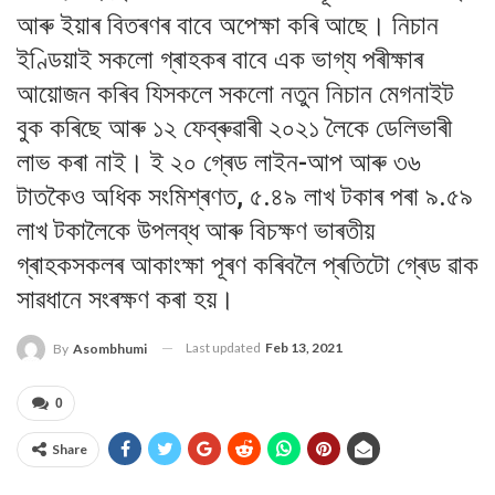
আৰু ইয়াৰ বিতৰণৰ বাবে অপেক্ষা কৰি আছে। নিচান
ইণ্ডিয়াই সকলো গ্ৰাহকৰ বাবে এক ভাগ্য পৰীক্ষাৰ
আয়োজন কৰিব যিসকলে সকলো নতুন নিচান মেগনাইট
বুক কৰিছে আৰু ১২ ফেব্ৰুৱাৰী ২০২১ লৈকে ডেলিভাৰী
লাভ কৰা নাই। ই ২০ গ্ৰেড লাইন-আপ আৰু ৩৬
টাতকৈও অধিক সংমিশ্ৰণত, ৫.৪৯ লাখ টকাৰ পৰা ৯.৫৯
লাখ টকালৈকে উপলব্ধ আৰু বিচক্ষণ ভাৰতীয়
গ্ৰাহকসকলৰ আকাংক্ষা পূৰণ কৰিবলৈ প্ৰতিটো গ্ৰেড ৱাক
সাৱধানে সংৰক্ষণ কৰা হয়।
Last updated
Feb 13, 2021
By
Asombhumi
0
Share