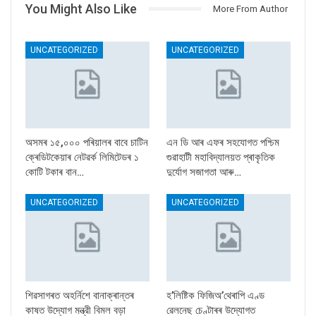
You Might Also Like
More From Author
UNCATEGORIZED
UNCATEGORIZED
অসমৰ ১৫,০০০ পৰিয়ালৰ বাবে চাটিন
এন ডি আৰ এফৰ সহযোগত পশ্চিম
ক্ৰেডিটকেয়াৰ নেটৱৰ্ক লিমিটেডৰ ১
গুৱাহাটী মহাবিদ্যালয়ত প্ৰাকৃতিক
কোটি টকাৰ বান…
দুৰ্যোগ সজাগতা আৰু…
UNCATEGORIZED
UNCATEGORIZED
শিৱসাগৰত অহৰ্নিশে বানাক্ৰান্তৰ
হ’লিষ্টিক ফিজিঅ’থেৰাপি এণ্ড
কাষত উদ্যোগ মন্ত্রী বিমল বড়া
ৱেলনেছ চেণ্টাৰৰ উদ্যোগত