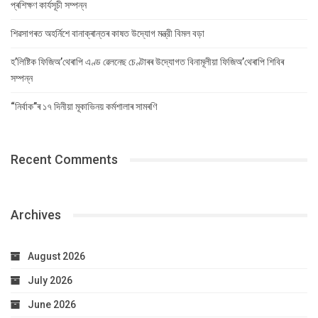
প্ৰশিক্ষণ কাৰ্যসূচী সম্পন্ন
শিৱসাগৰত অহৰ্নিশে বানাক্ৰান্তৰ কাষত উদ্যোগ মন্ত্রী বিমল বড়া
হ’লিষ্টিক ফিজিঅ’থেৰাপি এণ্ড ৱেলনেছ চেণ্টাৰৰ উদ্যোগত বিনামূলীয়া ফিজিঅ’থেৰাপি শিবিৰ
সম্পন্ন
“নিৰ্বাক”ৰ ১৭ দিনীয়া মূকাভিনয় কৰ্মশালাৰ সামৰণি
Recent Comments
Archives
August 2026
July 2026
June 2026