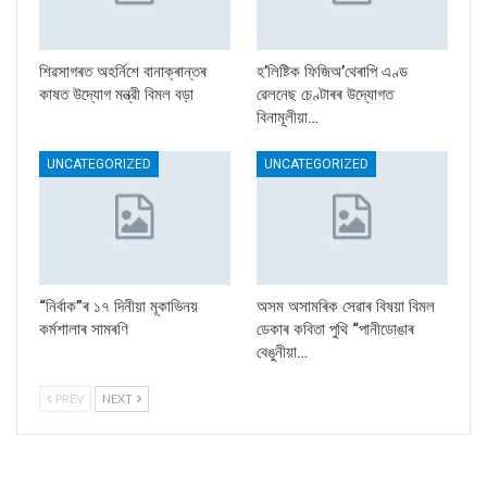
শিৱসাগৰত অহৰ্নিশে বানাক্ৰান্তৰ
হ’লিষ্টিক ফিজিঅ’থেৰাপি এণ্ড
কাষত উদ্যোগ মন্ত্রী বিমল বড়া
ৱেলনেছ চেণ্টাৰৰ উদ্যোগত
বিনামূলীয়া…
UNCATEGORIZED
UNCATEGORIZED
“নিৰ্বাক”ৰ ১৭ দিনীয়া মূকাভিনয়
অসম অসামৰিক সেৱাৰ বিষয়া বিমল
কৰ্মশালাৰ সামৰণি
ডেকাৰ কবিতা পুথি “পানীডোঙাৰ
বেঙুনীয়া…
PREV
NEXT