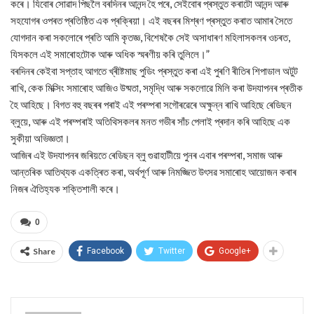
কৰে। যিবোৰ সোৱাদ পিছলৈ বৰদিনৰ আনন্দ হৈ পৰে, সেইবোৰ প্ৰস্তুত কৰাটো আনন্দ আৰু
সহযোগৰ ওপৰত প্ৰতিষ্ঠিত এক প্ৰক্ৰিয়া। এই বছৰৰ মিশ্ৰণ প্ৰস্তুত কৰাত আমাৰ সৈতে
যোগদান কৰা সকলোৰে প্ৰতি আমি কৃতজ্ঞ, বিশেষকৈ সেই অসাধাৰণ মহিলাসকলৰ ওচৰত,
যিসকলে এই সমাৰোহটোক আৰু অধিক স্মৰণীয় কৰি তুলিলে।”
বৰদিনৰ কেইবা সপ্তাহ আগতে খ্ৰীষ্টমাছ পুডিং প্ৰস্তুত কৰা এই পুৰণি ৰীতিৰ শিপাডাল অটুট
ৰাখি, কেক মিক্সিং সমাৰোহ আজিও উষ্মতা, সমৃদ্ধি আৰু সকলোৱে মিলি কৰা উদযাপনৰ প্ৰতীক
হৈ আহিছে। বিগত বহু বছৰৰ পৰাই এই পৰম্পৰা সগৌৰৱেৰে অক্ষুন্ন ৰাখি আহিছে ৰেডিছন
ব্লুয়ে, আৰু এই পৰম্পৰাই অতিথিসকলৰ মনত গভীৰ সাঁচ পেলাই প্ৰদান কৰি আহিছে এক
সুকীয়া অভিজ্ঞতা।
আজিৰ এই উদযাপনৰ জৰিয়তে ৰেডিছন ব্লু গুৱাহাটীয়ে পুনৰ এবাৰ পৰম্পৰা, সমাজ আৰু
আন্তৰিক আতিথ্যক একত্ৰিত কৰা, অৰ্থপূৰ্ণ আৰু নিমজ্জিত উৎসৱ সমাৰোহ আয়োজন কৰাৰ
নিজৰ ঐতিহ্যক শক্তিশালী কৰে।
0
Share
Facebook
Twitter
Google+