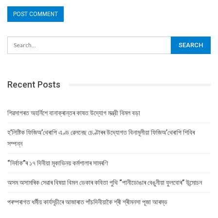
Recent Posts
শিৱসাগৰত অহৰ্নিশে বানাক্ৰান্তৰ কাষত উদ্যোগ মন্ত্রী বিমল বড়া
হ’লিষ্টিক ফিজিঅ’থেৰাপি এণ্ড ৱেলনেছ চেণ্টাৰৰ উদ্যোগত বিনামূলীয়া ফিজিঅ’থেৰাপি শিবিৰ
সম্পন্ন
“নিৰ্বাক”ৰ ১৭ দিনীয়া মূকাভিনয় কৰ্মশালাৰ সামৰণি
অসম অসামৰিক সেৱাৰ বিষয়া বিমল ডেকাৰ কবিতা পুথি “পানীডোঙাৰ বেঙুনীয়া ফুলবোৰ” উন্মোচন
পৰম্পৰাগত ধৰ্মীয় কাৰ্যসূচীৰে আজাৰাত পাঁচদিনীয়াকৈ শ্ৰী শ্ৰীমনসা পূজা আৰম্ভ