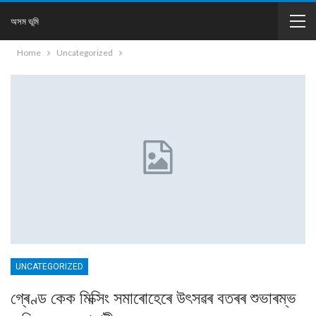
অসম ভূমি
Home
Uncategorized
UNCATEGORIZED
গ্ৰেণ্ড কেক মিক্সিং সমাৰোহেৰে উৎসৱৰ বতৰৰ শুভাৰম্ভ