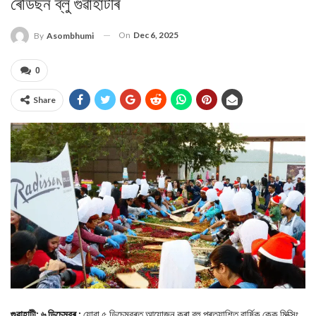
ৰেডিছন ব্লু গুৱাহাটীৰ
On
Dec 6, 2025
By
Asombhumi
0
Share
গুৱাহাটী; ৬ ডিচেম্বৰ :
যোৱা ৫ ডিচেম্বৰত আয়োজন কৰা বহু প্ৰত্যাশিত বাৰ্ষিক কেক মিক্সিং