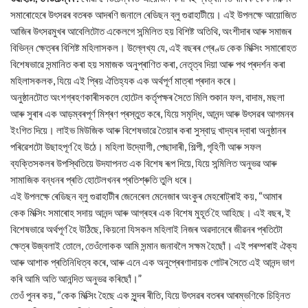
সমাৰোহেৰে উৎসৱৰ বতৰক আদৰণি জনালে ৰেডিছন ব্লু গুৱাহাটীয়ে। এই উপলক্ষে আয়োজিত
আজিৰ উৎসৱমুখৰ আবেলিটোত একেলগে সন্মিলিত হয় বিশিষ্ট অতিথি, অংশীদাৰ আৰু সমাজৰ
বিভিন্ন ক্ষেত্ৰৰ বিশিষ্ট মহিলাসকল। উল্লেখ্য যে, এই বছৰৰ গ্ৰেণ্ড কেক মিক্সিং সমাৰোহত
বিশেষভাৱে সন্মানিত কৰা হয় সমাজক অনুপ্ৰাণিত কৰা, নেতৃত্ব দিয়া আৰু পথ প্ৰদৰ্শন কৰা
মহিলাসকলক, যিয়ে এই প্ৰিয় ঐতিহ্যক এক অৰ্থপূৰ্ণ মাত্ৰা প্ৰদান কৰে।
অনুষ্ঠানটোত অংশগ্ৰহণকাৰীসকলে হোটেল কৰ্তৃপক্ষৰ সৈতে মিলি শুকান ফল, বাদাম, মছলা
আৰু সুৰাৰ এক আড়ম্বৰপূৰ্ণ মিশ্ৰণ প্ৰস্তুত কৰে, যিয়ে সমৃদ্ধি, আনন্দ আৰু উৎসৱৰ আগমনৰ
ইংগিত দিয়ে। লাইভ মিউজিক আৰু বিশেষভাৱে তৈয়াৰ কৰা সুস্বাদু খাদ্যৰ দ্বাৰা অনুষ্ঠানৰ
পৰিৱেশটো উছাহপূৰ্ণ হৈ উঠে। মহিলা উদ্যোগী, পেছাদাৰী, শিল্পী, গৃহিণী আৰু সফল
ব্যক্তিসকলৰ উপস্থিতিয়ে উদযাপনত এক বিশেষ ৰূপ দিয়ে, যিয়ে সন্মিলিত অনুভৱ আৰু
সামাজিক বন্ধনৰ প্ৰতি হোটেলখনৰ প্ৰতিশ্ৰুতি তুলি ধৰে।
এই উপলক্ষে ৰেডিছন ব্লু গুৱাহাটীৰ জেনেৰেল মেনেজাৰ অংকুৰ মেহৰোট্ৰাই কয়, “আমাৰ
কেক মিক্সিং সমাৰোহ সদায় আনন্দ আৰু আগ্ৰহৰ এক বিশেষ মুহূৰ্ত হৈ আহিছে। এই বছৰ, ই
বিশেষভাৱে অৰ্থপূৰ্ণ হৈ উঠিছে, কিয়নো যিসকল মহিলাই নিজৰ অৱদানেৰে জীৱনৰ প্ৰতিটো
ক্ষেত্ৰ উজ্বলাই তোলে, তেওঁলোকক আমি সন্মান জনাবলৈ সক্ষম হৈছোঁ। এই পৰম্পৰাই ঐক্য
আৰু আশাক প্ৰতিনিধিত্ব কৰে, আৰু এনে এক অনুপ্ৰেৰণাদায়ক গোটৰ সৈতে এই আনন্দ ভাগ
কৰি আমি অতি আনন্দিত অনুভৱ কৰিছোঁ।”
তেওঁ পুনৰ কয়, “কেক মিক্সিং হৈছে এক সুন্দৰ ৰীতি, যিয়ে উৎসৱৰ বতৰৰ আৰম্ভণিকে চিহ্নিত