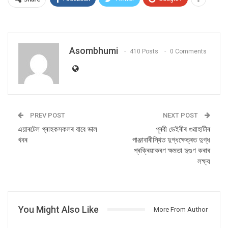
Asombhumi
410 Posts
0 Comments
PREV POST
NEXT POST
এয়াৰটেল গ্ৰাহকসকলৰ বাবে ভাল
পূৰবী ডেইৰীৰ গুৱাহাটীৰ
খবৰ
পাঞ্জাবাৰীস্থিত দুগ্ধক্ষেত্ৰত দুগ্ধ
প্ৰক্ৰিয়াকৰণ ক্ষমতা দুগুণ কৰাৰ
লক্ষ্য
You Might Also Like
More From Author