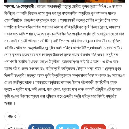
আজাৰা, ২৬ ফেব্ৰুৱাৰী :
ভাৰতৰ প্রধানমন্ত্রী নৰেন্দ্র মোদীয়ে কৃষক সন্মান নিধিৰ ১৯ সংখ্যক
কিস্তিৰ ধন আজি বিহাৰৰ ভাগলপুৰৰ পৰা দূৰ সংবেদনশীল পদ্ধতিৰে কৃষকসকলৰ মাজত
পোনপটীয়াকৈ একাউন্টত হস্তান্তৰ কৰে । প্ৰধানমন্ত্ৰী নৰেন্দ্ৰ মোদীৰ অনুষ্ঠানটোৰ লগত
সংগতি ৰাখি গুৱাহাটীৰ পশ্চিম প্ৰান্তৰ আজাৰা কাঁহিকুছিস্থিত কৃষি বিজ্ঞান কেন্দ্ৰ, কামৰূপৰ
সভাকক্ষত আজি প্রায় ২০০ জন কৃষকৰ উপস্থিতিত অনুষ্ঠিত অনুষ্ঠানটোত ভাৰ্চুৱেল যোগে ভাগ
লয় কেন্দ্ৰীয় মন্ত্রী পবিত্ৰ মাৰ্ঘেৰিটা । এই উপলক্ষে কৃষি বিজ্ঞান কেন্দ্ৰৰ বিজ্ঞানী ডঃ মধুস্মিতা
কটকীয়ে আঁত ধৰা অনুষ্ঠানটোত কেন্দ্ৰীয় মন্ত্ৰী পৱিত্ৰ মাৰ্ঘেৰিটাই প্ৰধানমন্ত্ৰী নৰেন্দ্ৰ মোদীয়ে
দেশৰ কৃষকৰ হিতৰ বাবে কৰা বিভিন্ন উন্নয়ণ মূলক কামৰ খতিয়ান দাঙি ধৰে। অনুষ্ঠানত
পলাশবাৰী সমষ্টিৰ বিধায়ক হেমাংগ ঠাকুৰীয়া , আজাৰাস্থিত আই চি এ আৰ – এ টি এ আৰ
আইৰ ষষ্ঠ মণ্ডলৰ সঞ্চালক ডঃ গোবিন্দস্বামী কাদ্ৰিভেল , উদ্যান শস্য গৱেষণা কেন্দ্ৰৰ মুখ্য
বিজ্ঞানী ডঃপ্ৰদীপ মহন্ত, অসম কৃষি বিশ্ববিদ্যালয়ৰ সম্প্ৰসাৰণ শিক্ষা সঞ্চালক ড০ মনোৰঞ্জন
নেওগ উপস্থিত থাকে। আনহাতে অনুষ্ঠানত কামৰূপ জিলাৰ পাঁচগৰাকী প্ৰগতিশীল কৃষক
ক্ৰমে – প্ৰদীপ দাস, ৰুমী ডেকা, পৱন ডেকা, প্ৰভাত দাস আৰু বনমালী চৌধুৰীক তেঁওলোকে
কৃষি খণ্ডৰ বিকাশত গ্ৰহণ কৰা ভূমিকাৰ বাবে কেন্দ্ৰীয় মন্ত্ৰী পৱিত্ৰ মাৰ্ঘেৰিটাই সম্বৰ্ধনা
জনায় ।
0
Share
Facebook
Twitter
Google+