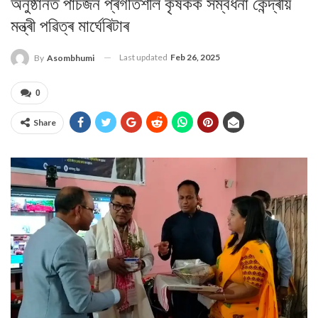
অনুষ্ঠানত পাঁচজন প্ৰগতিশীল কৃষকক সম্বৰ্ধনা কেন্দ্ৰীয়
মন্ত্ৰী পৱিত্ৰ মাৰ্ঘেৰিটাৰ
Last updated
Feb 26, 2025
By
Asombhumi
0
Share