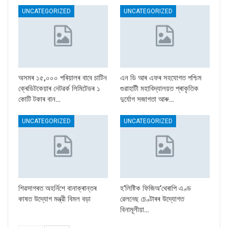
UNCATEGORIZED
UNCATEGORIZED
অসমৰ ১৫,০০০ পৰিয়ালৰ বাবে চাটিন
এন ডি আৰ এফৰ সহযোগত পশ্চিম
ক্ৰেডিটকেয়াৰ নেটৱৰ্ক লিমিটেডৰ ১
গুৱাহাটী মহাবিদ্যালয়ত প্ৰাকৃতিক
কোটি টকাৰ বান…
দুৰ্যোগ সজাগতা আৰু…
UNCATEGORIZED
UNCATEGORIZED
শিৱসাগৰত অহৰ্নিশে বানাক্ৰান্তৰ
হ’লিষ্টিক ফিজিঅ’থেৰাপি এণ্ড
কাষত উদ্যোগ মন্ত্রী বিমল বড়া
ৱেলনেছ চেণ্টাৰৰ উদ্যোগত
বিনামূলীয়া…