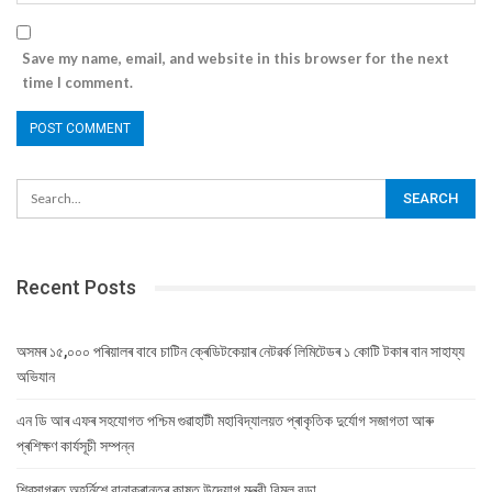
Save my name, email, and website in this browser for the next
time I comment.
Recent Posts
অসমৰ ১৫,০০০ পৰিয়ালৰ বাবে চাটিন ক্ৰেডিটকেয়াৰ নেটৱৰ্ক লিমিটেডৰ ১ কোটি টকাৰ বান সাহায্য
অভিযান
এন ডি আৰ এফৰ সহযোগত পশ্চিম গুৱাহাটী মহাবিদ্যালয়ত প্ৰাকৃতিক দুৰ্যোগ সজাগতা আৰু
প্ৰশিক্ষণ কাৰ্যসূচী সম্পন্ন
শিৱসাগৰত অহৰ্নিশে বানাক্ৰান্তৰ কাষত উদ্যোগ মন্ত্রী বিমল বড়া