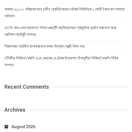
অসমৰ ১৫,০০০ পৰিয়ালৰ বাবে চাটিন ক্ৰেডিটকেয়াৰ নেটৱৰ্ক লিমিটেডৰ ১ কোটি টকাৰ বান সাহায্য
অভিযান
এন ডি আৰ এফৰ সহযোগত পশ্চিম গুৱাহাটী মহাবিদ্যালয়ত প্ৰাকৃতিক দুৰ্যোগ সজাগতা আৰু
প্ৰশিক্ষণ কাৰ্যসূচী সম্পন্ন
শিৱসাগৰত অহৰ্নিশে বানাক্ৰান্তৰ কাষত উদ্যোগ মন্ত্রী বিমল বড়া
হ’লিষ্টিক ফিজিঅ’থেৰাপি এণ্ড ৱেলনেছ চেণ্টাৰৰ উদ্যোগত বিনামূলীয়া ফিজিঅ’থেৰাপি শিবিৰ
সম্পন্ন
Recent Comments
Archives
August 2026