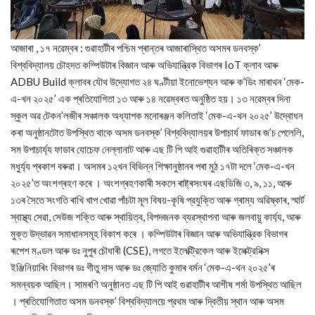
আজাৰা , ১৭ নৱেম্বৰ : গুৱাহাটীৰ পশ্চিম প্ৰান্তৰ আজাৰাস্থিত অসমৰ ডনবস্ক’
বিশ্ববিদ্যালয় চৌহদত কম্পিউটাৰ বিজ্ঞান আৰু অভিযান্ত্রিক বিভাগৰ IoT ক্লাব আৰু
ADBU Build ক্লাবৰ যৌথ উদ্যোগত ২৪ ঘণ্টীয়া ইনোভেশ্যন আৰু ক’ডিং মাৰাথন ‘মেক-
এ-খন ২০২৫’ এক প্ৰতিযোগিতা ১৩ আৰু ১৪ নৱেম্বৰত অনুষ্ঠিত হয়। ১৩ নৱেম্বৰ দিনা
স্কুল অৱ টেকন’লজীৰ সঞ্চালক অধ্যাপক মনোৰঞ্জন কলিতাই ‘মেক-এ-থন ২০২৫’ উদ্বোধন
কৰা অনুষ্ঠানটোত উপস্থিত থাকে অসম ডনবস্ক’ বিশ্ববিদ্যালয়ৰ উপাচার্য ফাডাৰ জ’চ পেলেলি,
সম উপাচাৰ্য্য ফাডাৰ যোচেফ নেল্লানাট আৰু এছ টি পি আই গুৱাহাটীৰ অতিৰিক্ত সঞ্চালক
মধুৰ্য্য প্ৰকাশ বৰুৱা। অসমৰ ১২খন বিভিন্ন শিক্ষানুষ্ঠানৰ পৰা মুঠ ১৭টা দলে ‘মেক-এ-খন
২০২৫’ত অংশগ্ৰহণ কৰে । অংশগ্ৰহণকাৰী সকলে ৰাষ্ট্ৰসংঘৰ এছডিজি ৩, ৯, ১১, আৰু
১৩ৰ সৈতে সংগতি ৰাখি খাপ খোৱা পাঁচটা মূল বিষয়-কৃষি প্রযুক্তি আৰু গ্ৰাম্য অৱিষ্কাৰ, স্মার্ট
স্বাস্থ্য সেৱা, সেউজ শক্তি আৰু স্থায়িত্ব, বিপদজনক ব্যৱস্থাপনা আৰু জলবায়ু কাৰ্য্য, আৰু
মুক্ত উদ্ভাৱন সমাধানসমূহ বিকাশ কৰে । কম্পিউটাৰ বিজ্ঞান আৰু অভিযান্ত্রিক বিভাগৰ
ৰূপেশ মণ্ডল আৰু ডঃ নুপুৰ চৌধাৰী (CSE), লগতে ইলেক্ট্রিকেল আৰু ইলেক্ট্রনিক্স
ইঞ্জিনিয়াৰিং বিভাগৰ ডঃ গীতু দাস আৰু ডঃ জ্যোতি কুমাৰ বৰ্মন ‘মেক-এ-থন ২০২৫’ৰ
সমন্বয়ক আছিল। সামৰণি অনুষ্ঠানত এছ টি পি আই গুৱাহাটীৰ আশীষ শৰ্মা উপস্থিত আছিল
। প্ৰতিযোগিতাত অসম ডনবস্ক’ বিশ্ববিদ্যালয়ে প্রথম আৰু দ্বিতীয় স্থান আৰু অসম