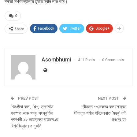
দক্ষতা বিশ্ববিদ্যালয়ে তৃতীয় স্থান লাভ কৰে।
0
Share
Facebook
Twitter
Google+
Asombhumi
411 Posts
0 Comments
PREV POST
NEXT POST
খিলঞ্জীয়া কলা, শিল্প, হস্ততাঁত
শ্ৰীমন্ত শঙ্কৰদেৱ কলাক্ষেত্ৰত
পৰম্পৰা আৰু খাদ্য সংস্কৃতিৰ
সীমান্ত শৰ্মাৰ পৰিচালনাত ‘মঙহ্’ নাট
প্ৰদৰ্শনী ১৫ নৱেম্বৰত বড়োলেণ্ড
মঞ্চস্থ হব
বিশ্ববিদ্যালয়ত মুকলি